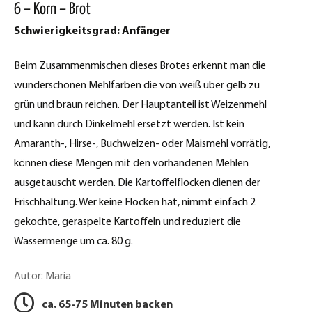
6 – Korn – Brot
c
p
Schwierigkeitsgrad: Anfänger
e
t
b
Beim Zusammenmischen dieses Brotes erkennt man die
d
o
wunderschönen Mehlfarben die von weiß über gelb zu
o
r
grün und braun reichen. Der Hauptanteil ist Weizenmehl
k
und kann durch Dinkelmehl ersetzt werden. Ist kein
u
t
Amaranth-, Hirse-, Buchweizen- oder Maismehl vorrätig,
c
e
können diese Mengen mit den vorhandenen Mehlen
k
i
ausgetauscht werden. Die Kartoffelflocken dienen der
l
Frischhaltung. Wer keine Flocken hat, nimmt einfach 2
e
e
gekochte, geraspelte Kartoffeln und reduziert die
n
Wassermenge um ca. 80 g.
n
Autor: Maria
ca. 65-75 Minuten backen