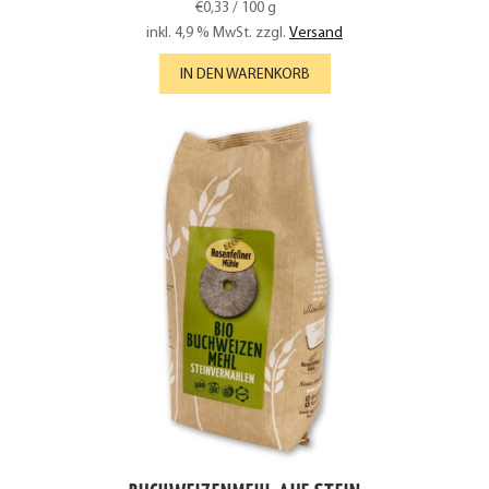
€
0,33
/
100
g
inkl. 4,9 % MwSt.
zzgl.
Versand
IN DEN WARENKORB