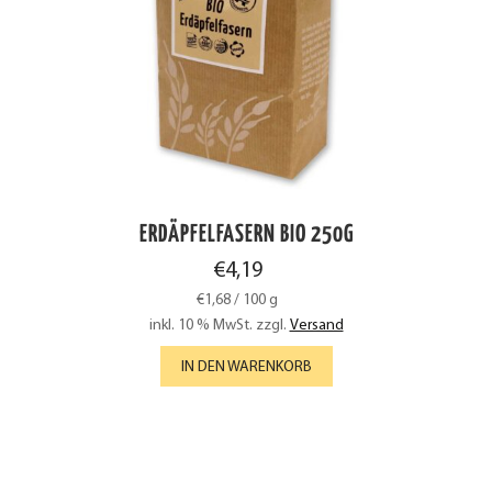
ERDÄPFELFASERN BIO 250G
€
4,19
€
1,68
/
100
g
inkl. 10 % MwSt.
zzgl.
Versand
IN DEN WARENKORB