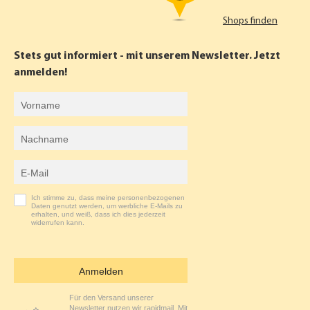
C
S
Shops finden
E
T
B
A
Stets gut informiert - mit unserem Newsletter. Jetzt
O
G
anmelden!
O
R
Vorname
K
A
Nachname
M
E-Mail-Adresse
Ich stimme zu, dass meine personenbezogenen
Daten genutzt werden, um werbliche E-Mails zu
erhalten, und weiß, dass ich dies jederzeit
widerrufen kann.
Anmelden
Für den Versand unserer
Newsletter nutzen wir rapidmail. Mit