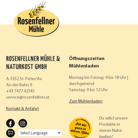
ROSENFELLNER MÜHLE &
Öffnungszeiten
NATURKOST GMBH
Mühlenladen
Montag bis Freitag: 9 bis 18 Uhr |
A-3352 St. Peter/Au
durchgehend
An der Bahn 9
Samstag: 9 bis 12 Uhr
+43 7477 42343
service
rosenfellner.at
Zum Mühlenladen
Kontakt & Anfahrt
Du willst unsere
F
I
Produkte in
deiner Nähe
A
N
kaufen?