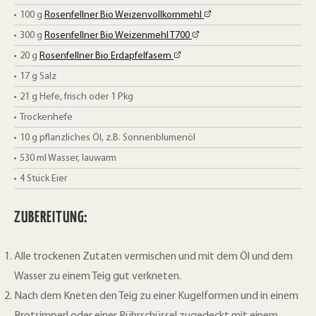
100
g
Rosenfellner Bio Weizenvollkornmehl
300
g
Rosenfellner Bio Weizenmehl T700
20
g
Rosenfellner Bio Erdapfelfasern
17
g
Salz
21
g
Hefe, frisch oder 1 Pkg
Trockenhefe
10
g
pflanzliches Öl, z.B. Sonnenblumenöl
530
ml
Wasser, lauwarm
4
Stück
Eier
ZUBEREITUNG:
Alle trockenen Zutaten vermischen und mit dem Öl und dem
Wasser zu einem Teig gut verkneten.
Nach dem Kneten den Teig zu einer Kugelformen und in einem
Brotsimperl oder einer Rührschüssel zugedeckt mit einem