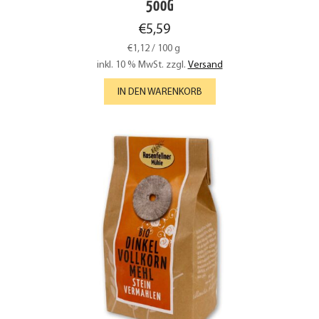
500G
€
5,59
€
1,12
/
100
g
inkl. 10 % MwSt.
zzgl.
Versand
IN DEN WARENKORB