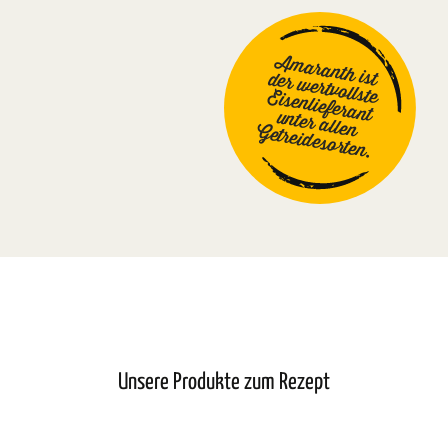
Amaranth ist
der wertvollste
Eisenlieferant
unter allen
Getreidesorten.
Unsere Produkte zum Rezept