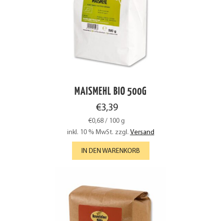
MAISMEHL BIO 500G
€
3,39
€
0,68
/
100
g
inkl. 10 % MwSt.
zzgl.
Versand
IN DEN WARENKORB