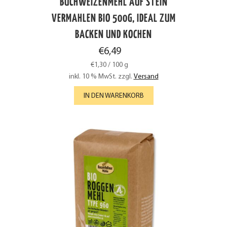
BUCHWEIZENMEHL AUF STEIN
VERMAHLEN BIO 500G, IDEAL ZUM
BACKEN UND KOCHEN
€
6,49
€
1,30
/
100
g
inkl. 10 % MwSt.
zzgl.
Versand
IN DEN WARENKORB