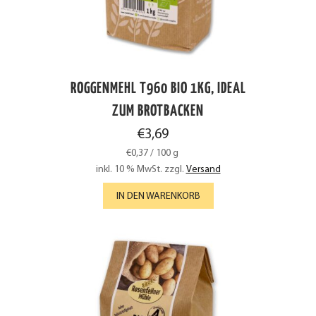
ROGGENMEHL T960 BIO 1KG, IDEAL
ZUM BROTBACKEN
€
3,69
€
0,37
/
100
g
inkl. 10 % MwSt.
zzgl.
Versand
IN DEN WARENKORB