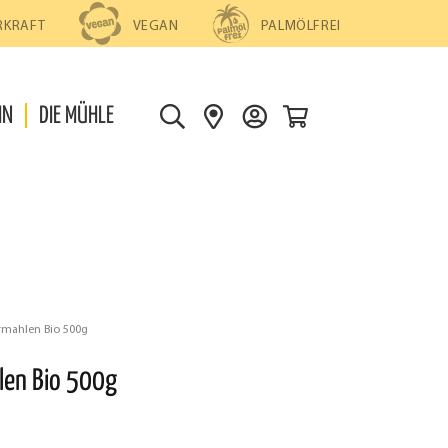
PALMÖLFREI
RKRAFT
VEGAN
0
IN
DIE MÜHLE
S
S
D
U
H
E
C
O
I
H
P
N
E
S
K
F
O
I
N
N
T
ermahlen Bio 500g
D
O
len Bio 500g
E
N