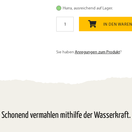
Hurra, ausreichend auf Lager.
Hirsemehl
auf
IN DEN WARE
Stein
vermahlen
Bio
500g
Sie haben
Anregungen zum Produkt
?
Menge
Schonend vermahlen mithilfe der Wasserkraft.