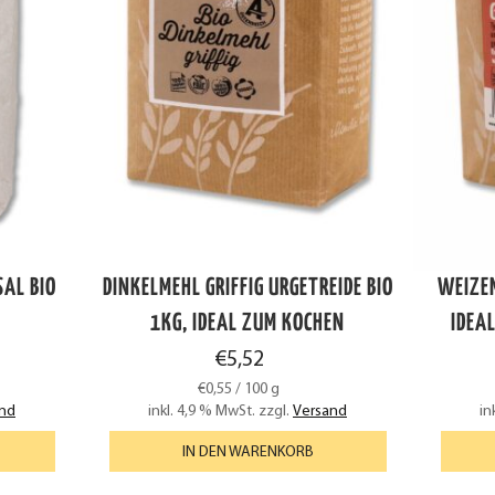
AL BIO
DINKELMEHL GRIFFIG URGETREIDE BIO
WEIZEN
1KG, IDEAL ZUM KOCHEN
IDEA
€
5,52
€
0,55
/
100
g
nd
inkl. 4,9 % MwSt.
zzgl.
Versand
in
IN DEN WARENKORB