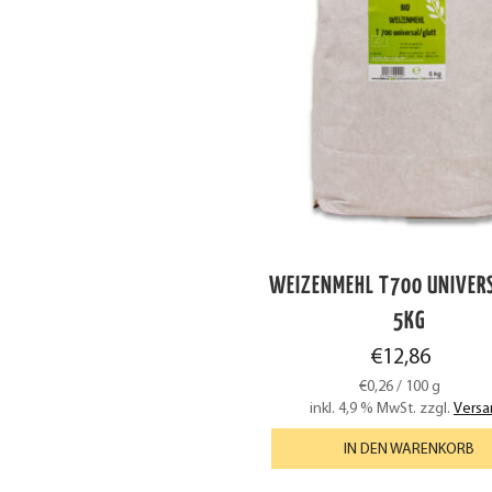
WEIZENMEHL T700 UNIVERS
5KG
€
12,86
€
0,26
/
100
g
inkl. 4,9 % MwSt.
zzgl.
Versa
IN DEN WARENKORB