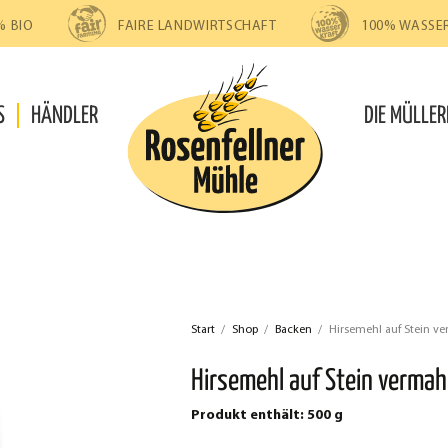
% BIO
FAIRE LANDWIRTSCHAFT
100% WASSE
S
HÄNDLER
DIE MÜLLER
Start
/
Shop
/
Backen
/
Hirsemehl auf Stein v
Hirsemehl auf Stein vermah
Produkt enthält: 500
g