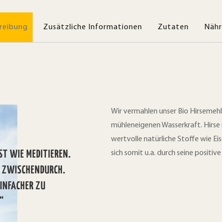
reibung
Zusätzliche Informationen
Zutaten
Nähr
Wir vermahlen unser Bio Hirsemehl
mühleneigenen Wasserkraft. Hirse i
wertvolle natürliche Stoffe wie Ei
ST WIE MEDITIEREN.
sich somit u.a. durch seine positi
K ZWISCHENDURCH.
EINFACHER ZU
“