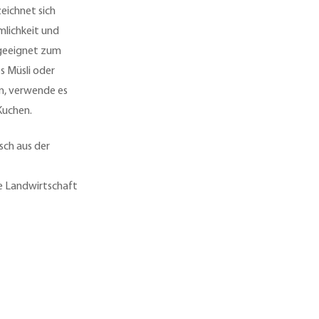
eichnet sich
lichkeit und
 geeignet zum
s Müsli oder
n, verwende es
Kuchen.
sch aus der
re Landwirtschaft