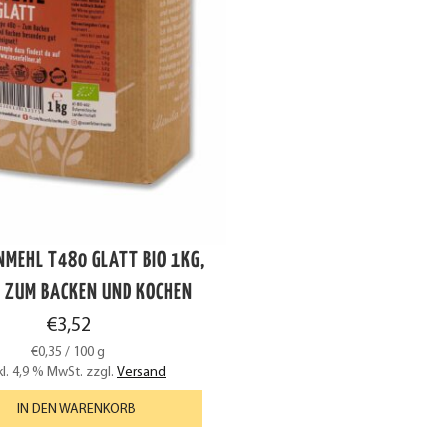
MEHL T480 GLATT BIO 1KG,
L ZUM BACKEN UND KOCHEN
€
3,52
€
0,35
/
100
g
kl. 4,9 % MwSt.
zzgl.
Versand
IN DEN WARENKORB