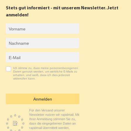
B
A
Stets gut informiert - mit unserem Newsletter. Jetzt
O
G
anmelden!
O
R
Vorname
K
A
Nachname
M
E-Mail-Adresse
Ich stimme zu, dass meine personenbezogenen
Daten genutzt werden, um werbliche E-Mails zu
erhalten, und weiß, dass ich dies jederzeit
widerrufen kann.
Anmelden
Für den Versand unserer
Newsletter nutzen wir rapidmail. Mit
Ihrer Anmeldung stimmen Sie zu,
dass die eingegebenen Daten an
rapidmail übermittelt werden.