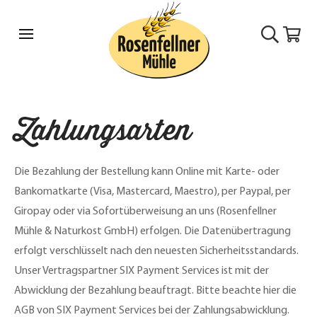
Zur
Zum
0
Navigation
Inhalt
springen
springen
S
M
U
e
C
n
ü
H
ö
E
Zahlungsarten
f
f
n
Die Bezahlung der Bestellung kann Online mit Karte- oder
e
Bankomatkarte (Visa, Mastercard, Maestro), per Paypal, per
n
Giropay oder via Sofortüberweisung an uns (Rosenfellner
Mühle & Naturkost GmbH) erfolgen. Die Datenübertragung
erfolgt verschlüsselt nach den neuesten Sicherheitsstandards.
Unser Vertragspartner SIX Payment Services ist mit der
Abwicklung der Bezahlung beauftragt. Bitte beachte hier die
AGB von SIX Payment Services bei der Zahlungsabwicklung.