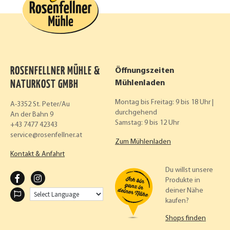
ROSENFELLNER MÜHLE &
Öffnungszeiten
NATURKOST GMBH
Mühlenladen
Montag bis Freitag: 9 bis 18 Uhr |
A-3352 St. Peter/Au
durchgehend
An der Bahn 9
Samstag: 9 bis 12 Uhr
+43 7477 42343
service
rosenfellner.at
Zum Mühlenladen
Kontakt & Anfahrt
Du willst unsere
F
I
Produkte in
deiner Nähe
A
N
kaufen?
C
S
Shops finden
E
T