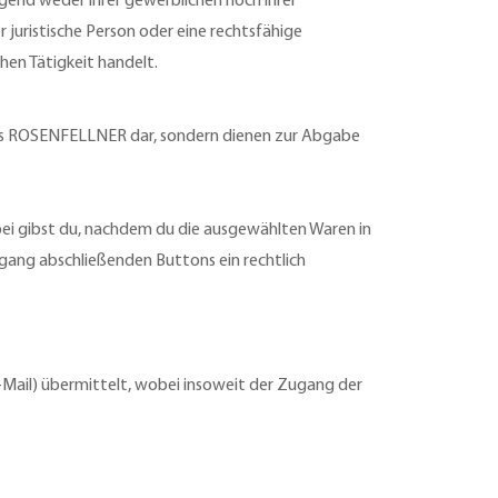
egend weder ihrer gewerblichen noch ihrer
 juristische Person oder eine rechtsfähige
hen Tätigkeit handelt.
ns ROSENFELLNER dar, sondern dienen zur Abgabe
ei gibst du, nachdem du die ausgewählten Waren in
rgang abschließenden Buttons ein rechtlich
-Mail) übermittelt, wobei insoweit der Zugang der