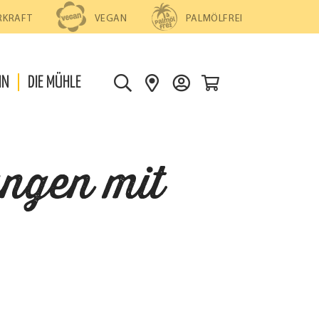
PALMÖLFREI
RKRAFT
VEGAN
0
IN
DIE MÜHLE
S
S
D
U
H
E
C
O
I
H
P
N
ngen mit
E
S
K
F
O
I
N
N
T
D
O
E
N