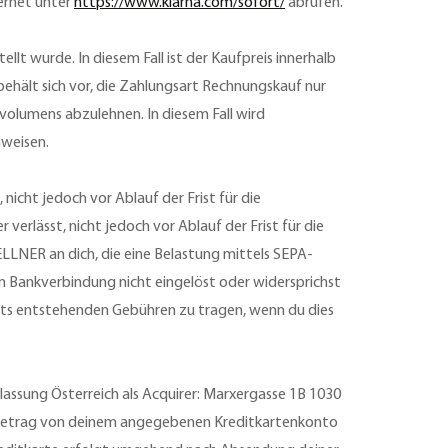
ernet unter
https://www.klarna.com/sofort/
abrufen.
lt wurde. In diesem Fall ist der Kaufpreis innerhalb
ehält sich vor, die Zahlungsart Rechnungskauf nur
olumens abzulehnen. In diesem Fall wird
weisen.
icht jedoch vor Ablauf der Frist für die
erlässt, nicht jedoch vor Ablauf der Frist für die
ELLNER an dich, die eine Belastung mittels SEPA-
n Bankverbindung nicht eingelöst oder widersprichst
tuts entstehenden Gebühren zu tragen, wenn du dies
lassung Österreich als Acquirer: Marxergasse 1B 1030
sbetrag von deinem angegebenen Kreditkartenkonto