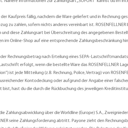
. Nähere Informationen zur Zahlungsart „SOFORT“ kannst du im Int
er Kaufpreis fällig, nachdem die Ware geliefert und in Rechnung gestel
zug zu zahlen, sofern nichts anderes vereinbart ist. ROSENFELLNER b
und diese Zahlungsart bei Überschreitung des angegebenen Bestellv
n im Online-Shop auf eine entsprechende Zahlungsbeschränkung hin
 der Rechnungsbetrag nach Erteilung eines SEPA-Lastschriftmandats, n
Lastschrift erfolgt, wenn die bestellte Ware das ROSENFELLNER Lager v
on“) ist jede Mitteilung (z.B. Rechnung, Police, Vertrag) von ROSENF
s ausreichender Kontodeckung oder aufgrund der Angabe einer falsche
 bist, hast du die durch die Rückbuchung des jeweiligen Kreditinsti
die Zahlungsabwicklung über die Worldline (Europe) S.A., Zweignieder
LNER seine Zahlungsforderung abtritt. Payone zieht den Rechnung