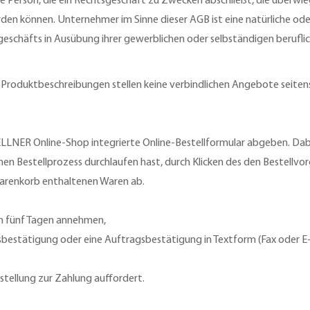
che Person, die ein Rechtsgeschäft zu Zwecken abschließt, die überwi
den können. Unternehmer im Sinne dieser AGB ist eine natürliche oder
geschäfts in Ausübung ihrer gewerblichen oder selbständigen beruflic
Produktbeschreibungen stellen keine verbindlichen Angebote seite
LLNER Online-Shop integrierte Online-Bestellformular abgeben. Dab
hen Bestellprozess durchlaufen hast, durch Klicken des den Bestellvo
Warenkorb enthaltenen Waren ab.
n fünf Tagen annehmen,
sbestätigung oder eine Auftragsbestätigung in Textform (Fax oder E
ellung zur Zahlung auffordert.