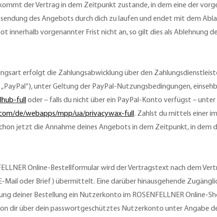
ommt der Vertrag in dem Zeitpunkt zustande, in dem eine der vorgena
ndung des Angebots durch dich zu laufen und endet mit dem Ablauf
nerhalb vorgenannter Frist nicht an, so gilt dies als Ablehnung de
sart erfolgt die Zahlungsabwicklung über den Zahlungsdienstleister Pa
 „PayPal“), unter Geltung der PayPal-Nutzungsbedingungen, einsehb
hub-full
oder – falls du nicht über ein PayPal-Konto verfügst – unt
.com/de/webapps/mpp/ua/privacywax-full
. Zahlst du mittels einer
hon jetzt die Annahme deines Angebots in dem Zeitpunkt, in dem d
ELLNER Online-Bestellformular wird der Vertragstext nach dem Ver
. E-Mail oder Brief) übermittelt. Eine darüber hinausgehende Zugäng
ng deiner Bestellung ein Nutzerkonto im ROSENFELLNER Online-Shop
on dir über dein passwortgeschütztes Nutzerkonto unter Angabe d