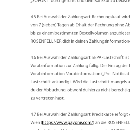
„SOFORT“ durchgeführt und dein Bankkonto belastet
4.5 Bei Auswahl der Zahlungsart Rechnungskauf wird d
von 7 (sieben) Tagen ab Erhalt der Rechnung ohne Ab
bis zu einem bestimmten Bestellvolumen anzubieten 
ROSENFELLNER dich in deinen Zahlungsinformatione
4.6 Bei Auswahl der Zahlungsart SEPA-Lastschrift ist
Vorabinformation zur Zahlung fällig. Der Einzug der 
Vorabinformation. Vorabinformation („Pre-Notificati
Lastschrift ankündigt. Wird die Lastschrift mangel
du der Abbuchung, obwohl du hierzu nicht berechtigt
zu vertreten hast.
4.7 Bei Auswahl der Zahlungsart Kreditkarte erfolgt 
Wien (
https://www.payone.com/
) an die ROSENFEL