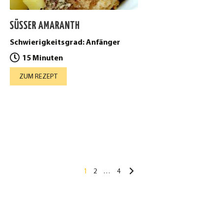
SÜSSER AMARANTH
Schwierigkeitsgrad: Anfänger
15 Minuten
ZUM REZEPT
Seitennummer
1
2
…
4
der
Beiträge