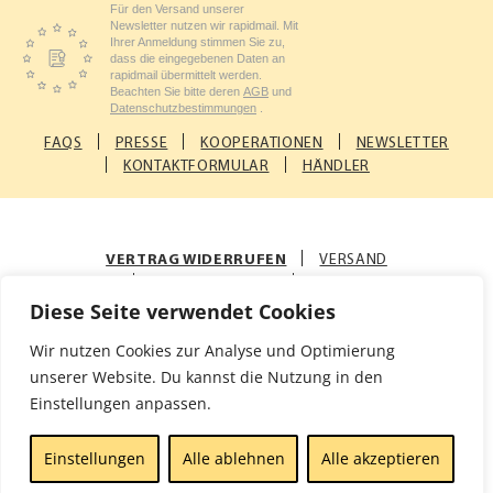
Für den Versand unserer
Newsletter nutzen wir rapidmail. Mit
Ihrer Anmeldung stimmen Sie zu,
dass die eingegebenen Daten an
rapidmail übermittelt werden.
Beachten Sie bitte deren
AGB
und
Datenschutzbestimmungen
.
FAQS
PRESSE
KOOPERATIONEN
NEWSLETTER
KONTAKTFORMULAR
HÄNDLER
VERTRAG WIDERRUFEN
VERSAND
ZAHLUNGSARTEN
AGB
Diese Seite verwendet Cookies
© Rosenfellner Mühle & Naturkost GmbH
Wir nutzen Cookies zur Analyse und Optimierung
Impressum
Datenschutz
unserer Website. Du kannst die Nutzung in den
Einstellungen anpassen.
Einstellungen
Alle ablehnen
Alle akzeptieren