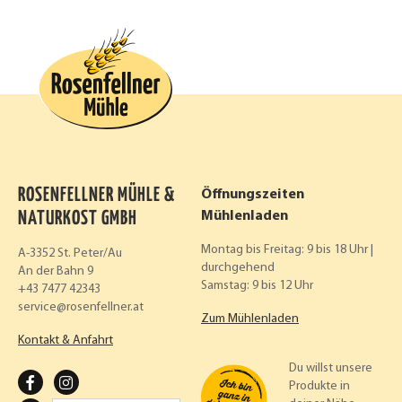
ROSENFELLNER MÜHLE &
Öffnungszeiten
NATURKOST GMBH
Mühlenladen
Montag bis Freitag: 9 bis 18 Uhr |
A-3352 St. Peter/Au
durchgehend
An der Bahn 9
Samstag: 9 bis 12 Uhr
+43 7477 42343
service
rosenfellner.at
Zum Mühlenladen
Kontakt & Anfahrt
Du willst unsere
F
I
Produkte in