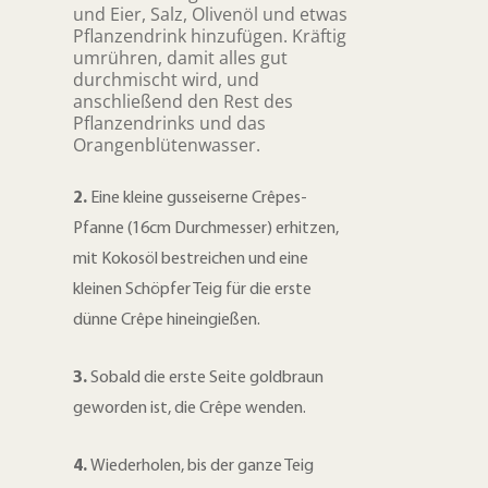
o
r
und Eier, Salz, Olivenöl und etwas
k
Pflanzendrink hinzufügen. Kräftig
u
umrühren, damit alles gut
t
durchmischt wird, und
c
e
anschließend den Rest des
Pflanzendrinks und das
k
i
Orangenblütenwasser.
l
e
e
2.
Eine kleine gusseiserne Crêpes-
n
n
Pfanne (16cm Durchmesser) erhitzen,
mit Kokosöl bestreichen und eine
kleinen Schöpfer Teig für die erste
dünne Crêpe hineingießen.
3.
Sobald die erste Seite goldbraun
geworden ist, die Crêpe wenden.
4.
Wiederholen, bis der ganze Teig