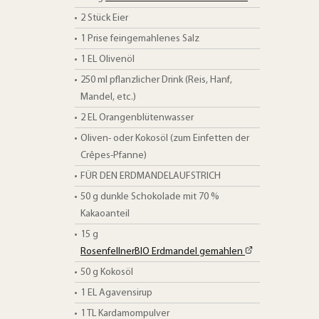
2
Stück
Eier
1 Prise
feingemahlenes Salz
1
EL
Olivenöl
250
ml
pflanzlicher Drink (Reis, Hanf,
Mandel, etc.)
2
EL
Orangenblütenwasser
Oliven- oder Kokosöl (zum Einfetten der
Crêpes-Pfanne)
FÜR DEN ERDMANDELAUFSTRICH
50
g
dunkle Schokolade mit 70 %
Kakaoanteil
15
g
RosenfellnerBIO Erdmandel gemahlen
50
g
Kokosöl
1
EL
Agavensirup
1
TL
Kardamompulver