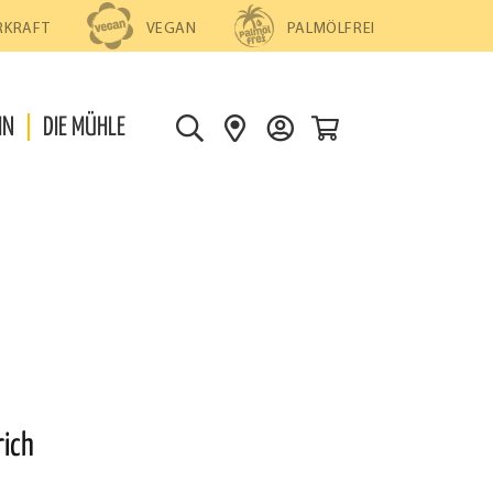
PALMÖLFREI
RKRAFT
VEGAN
0
IN
DIE MÜHLE
S
S
D
U
H
E
C
O
I
H
P
N
E
S
K
F
O
I
N
N
T
D
O
E
rich
N