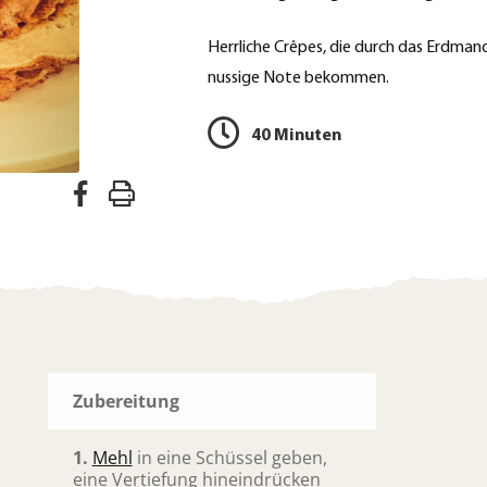
Herrliche Crêpes, die durch das Erdman
nussige Note bekommen.
40 Minuten
A
R
u
e
f
z
F
a
e
c
p
e
Zubereitung
t
b
d
o
1.
Mehl
in eine Schüssel geben,
eine Vertiefung hineindrücken