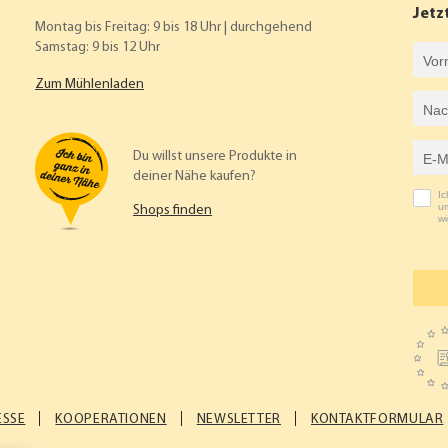
Jetz
Montag bis Freitag: 9 bis 18 Uhr | durchgehend
Samstag: 9 bis 12 Uhr
Vorname
Zum Mühlenladen
Nachname
E-Mail-Adresse
Du willst unsere Produkte in
deiner Nähe kaufen?
I
um
Shops finden
wi
ESSE
KOOPERATIONEN
NEWSLETTER
KONTAKTFORMULAR