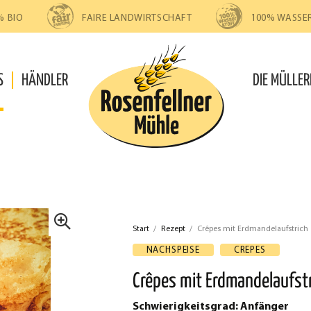
% BIO
FAIRE LANDWIRTSCHAFT
100% WASSE
S
HÄNDLER
DIE MÜLLER
Start
/
Rezept
/
Crêpes mit Erdmandelaufstrich
🔍
NACHSPEISE
CREPES
Crêpes mit Erdmandelaufst
Schwierigkeitsgrad: Anfänger