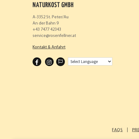
NATURKOST GMBH
A-3352 St. Peter/Au
An der Bahn 9
+43 7477 42343
service
rosenfellner.at
Kontakt & Anfahrt
F
I
A
N
C
S
E
T
B
A
O
G
O
R
K
A
FAQS
PR
M