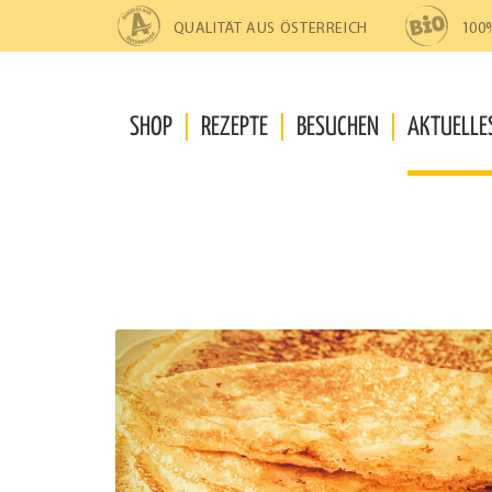
Zur
Zum
Navigation
Inhalt
QUALITÄT AUS ÖSTERREICH
100
springen
springen
SHOP
REZEPTE
BESUCHEN
AKTUELLE