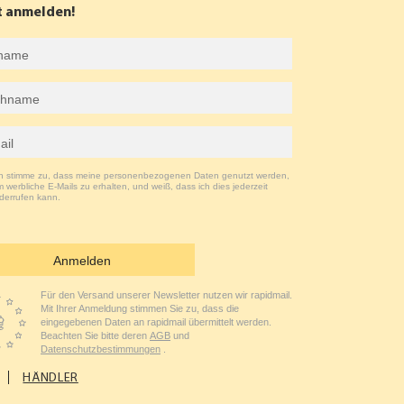
t anmelden!
ch stimme zu, dass meine personenbezogenen Daten genutzt werden,
 werbliche E-Mails zu erhalten, und weiß, dass ich dies jederzeit
derrufen kann.
Anmelden
Für den Versand unserer Newsletter nutzen wir rapidmail.
Mit Ihrer Anmeldung stimmen Sie zu, dass die
eingegebenen Daten an rapidmail übermittelt werden.
Beachten Sie bitte deren
AGB
und
Datenschutzbestimmungen
.
HÄNDLER