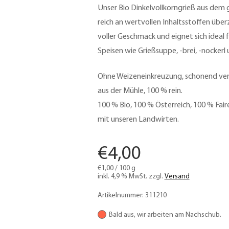
Unser Bio Dinkelvollkorngrieß aus dem
reich an wertvollen Inhaltsstoffen übe
voller Geschmack und eignet sich ideal
Speisen wie Grießsuppe, -brei, -nockerl
Ohne Weizeneinkreuzung, schonend verm
aus der Mühle, 100 % rein.
100 % Bio, 100 % Österreich, 100 % Fai
mit unseren Landwirten.
€
4,00
€
1,00
/
100
g
inkl. 4,9 % MwSt.
zzgl.
Versand
Artikelnummer:
311210
Bald aus, wir arbeiten am Nachschub.