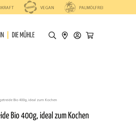
PALMÖLFREI
RKRAFT
VEGAN
0
IN
DIE MÜHLE
S
S
D
U
H
E
C
O
I
H
P
N
E
S
K
F
O
I
N
N
T
getreide Bio 400g, ideal zum Kochen
D
O
eide Bio 400g, ideal zum Kochen
E
N