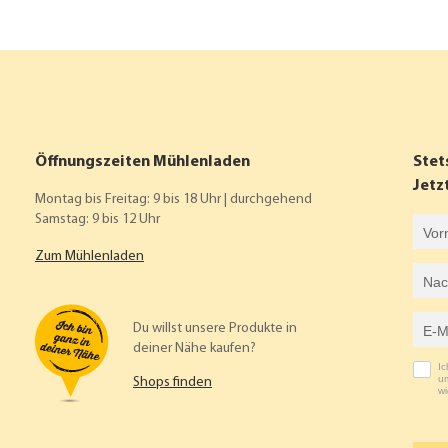
Öffnungszeiten Mühlenladen
Stet
Jetz
Montag bis Freitag: 9 bis 18 Uhr | durchgehend
Samstag: 9 bis 12 Uhr
Vorname
Zum Mühlenladen
Nachname
E-Mail-Adresse
Du willst unsere Produkte in
deiner Nähe kaufen?
I
um
Shops finden
wi