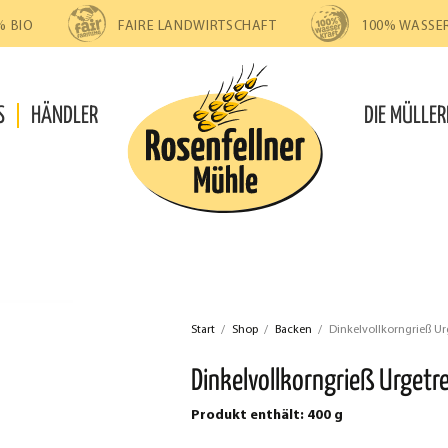
% BIO
FAIRE LANDWIRTSCHAFT
100% WASSE
S
HÄNDLER
DIE MÜLLER
Start
/
Shop
/
Backen
/
Dinkelvollkorngrieß Ur
Dinkelvollkorngrieß Urgetr
Produkt enthält: 400
g