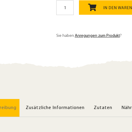
Dinkelvollkorngrieß
Urgetreide
IN DEN WARE
Bio
400g,
ideal
zum
Sie haben
Anregungen zum Produkt
?
Kochen
Menge
reibung
Zusätzliche Informationen
Zutaten
Nähr