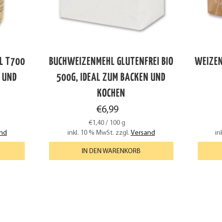
L T700
BUCHWEIZENMEHL GLUTENFREI BIO
WEIZEN
N UND
500G, IDEAL ZUM BACKEN UND
KOCHEN
€
6,99
€
1,40
/
100
g
nd
inkl. 10 % MwSt.
zzgl.
Versand
in
IN DEN WARENKORB