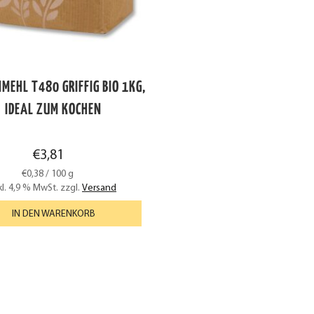
MEHL T480 GRIFFIG BIO 1KG,
IDEAL ZUM KOCHEN
€
3,81
€
0,38
/
100
g
kl. 4,9 % MwSt.
zzgl.
Versand
IN DEN WARENKORB