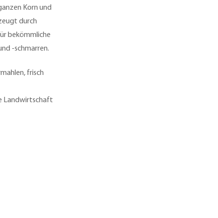
 ganzen Korn und
rzeugt durch
 für bekömmliche
 und -schmarren.
ahlen, frisch
re Landwirtschaft