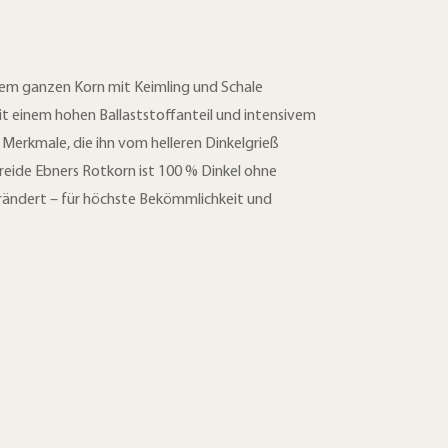
dem ganzen Korn mit Keimling und Schale
 einem hohen Ballaststoffanteil und intensivem
 Merkmale, die ihn vom helleren Dinkelgrieß
reide Ebners Rotkorn ist 100 % Dinkel ohne
rändert – für höchste Bekömmlichkeit und