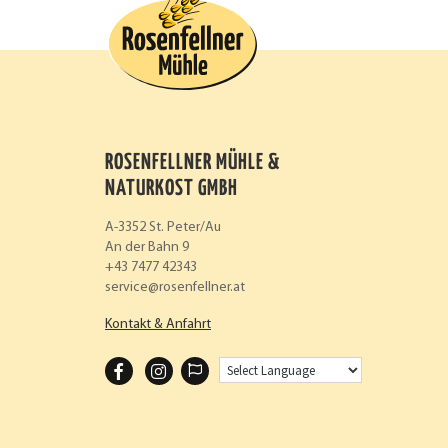
ROSENFELLNER MÜHLE &
NATURKOST GMBH
A-3352 St. Peter/Au
An der Bahn 9
+43 7477 42343
service
rosenfellner.at
Kontakt & Anfahrt
F
I
A
N
C
S