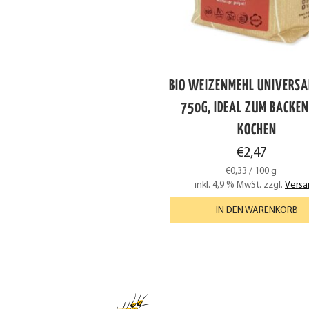
BIO WEIZENMEHL UNIVERSA
750G, IDEAL ZUM BACKE
KOCHEN
€
2,47
€
0,33
/
100
g
inkl. 4,9 % MwSt.
zzgl.
Versa
IN DEN WARENKORB