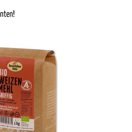
nnten!