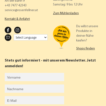
An der Bahn 9
Samstag: 9 bis 12 Uhr
+43 7477 42343
service
rosenfellner.at
Zum Mühlenladen
Kontakt & Anfahrt
Du willst unsere
F
I
Produkte in
deiner Nähe
A
N
kaufen?
C
S
Shops finden
E
T
B
A
Stets gut informiert - mit unserem Newsletter. Jetzt
O
G
anmelden!
O
R
Vorname
K
A
Nachname
M
E-Mail-Adresse