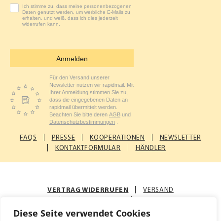
Ich stimme zu, dass meine personenbezogenen
Daten genutzt werden, um werbliche E-Mails zu
erhalten, und weiß, dass ich dies jederzeit
widerrufen kann.
Anmelden
Für den Versand unserer
Newsletter nutzen wir rapidmail. Mit
Ihrer Anmeldung stimmen Sie zu,
dass die eingegebenen Daten an
rapidmail übermittelt werden.
Beachten Sie bitte deren
AGB
und
Datenschutzbestimmungen
.
FAQS
PRESSE
KOOPERATIONEN
NEWSLETTER
KONTAKTFORMULAR
HÄNDLER
VERTRAG WIDERRUFEN
VERSAND
ZAHLUNGSARTEN
AGB
Diese Seite verwendet Cookies