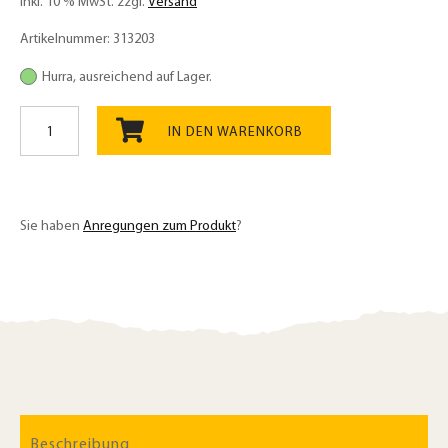
inkl. 10 % MwSt.
zzgl.
Versand
Artikelnummer:
313203
Hurra, ausreichend auf Lager.
Leinsamen
Bio
IN DEN WARENKORB
450
Menge
Sie haben
Anregungen zum Produkt
?
Beschreibung