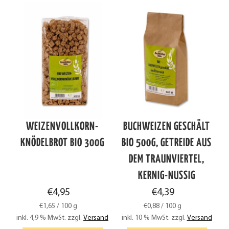
WEIZENVOLLKORN-
BUCHWEIZEN GESCHÄLT
KNÖDELBROT BIO 300G
BIO 500G, GETREIDE AUS
DEM TRAUNVIERTEL,
KERNIG-NUSSIG
€
4,95
€
4,39
€
1,65
/
100
g
€
0,88
/
100
g
inkl. 4,9 % MwSt.
zzgl.
Versand
inkl. 10 % MwSt.
zzgl.
Versand