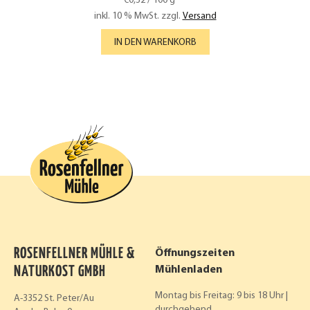
€
0,32
/
100
g
inkl. 10 % MwSt.
zzgl.
Versand
IN DEN WARENKORB
ROSENFELLNER MÜHLE &
Öffnungszeiten
NATURKOST GMBH
Mühlenladen
Montag bis Freitag: 9 bis 18 Uhr |
A-3352 St. Peter/Au
durchgehend