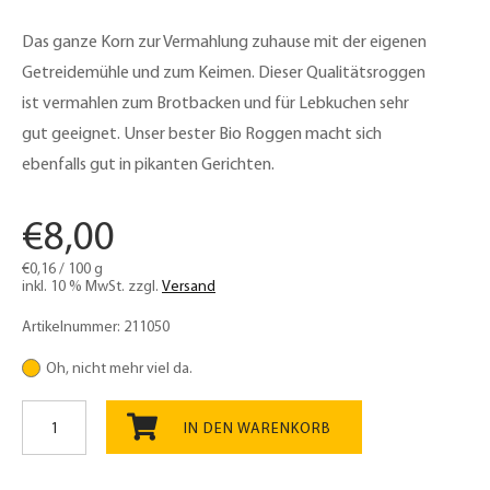
Das ganze Korn zur Vermahlung zuhause mit der eigenen
Getreidemühle und zum Keimen. Dieser Qualitätsroggen
ist vermahlen zum Brotbacken und für Lebkuchen sehr
gut geeignet. Unser bester Bio Roggen macht sich
ebenfalls gut in pikanten Gerichten.
€
8,00
€
0,16
/
100
g
inkl. 10 % MwSt.
zzgl.
Versand
Artikelnummer:
211050
Oh, nicht mehr viel da.
Roggen
Bio
IN DEN WARENKORB
5kg
Menge