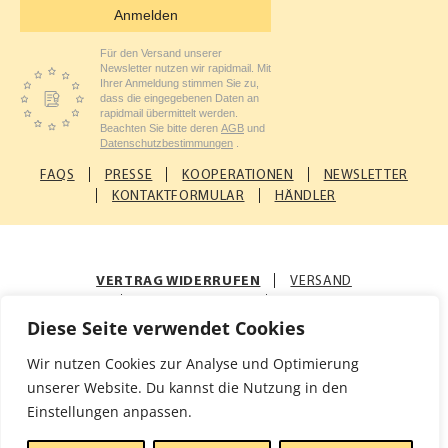
Anmelden
Für den Versand unserer
Newsletter nutzen wir rapidmail. Mit
Ihrer Anmeldung stimmen Sie zu,
dass die eingegebenen Daten an
rapidmail übermittelt werden.
Beachten Sie bitte deren
AGB
und
Datenschutzbestimmungen
.
FAQS
PRESSE
KOOPERATIONEN
NEWSLETTER
KONTAKTFORMULAR
HÄNDLER
VERTRAG WIDERRUFEN
VERSAND
ZAHLUNGSARTEN
AGB
Diese Seite verwendet Cookies
© Rosenfellner Mühle & Naturkost GmbH
Wir nutzen Cookies zur Analyse und Optimierung
Impressum
Datenschutz
unserer Website. Du kannst die Nutzung in den
Einstellungen anpassen.