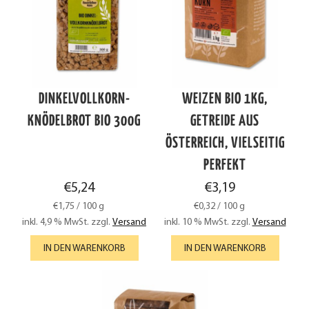
DINKELVOLLKORN-
WEIZEN BIO 1KG,
KNÖDELBROT BIO 300G
GETREIDE AUS
ÖSTERREICH, VIELSEITIG
PERFEKT
€
5,24
€
3,19
€
1,75
/
100
g
€
0,32
/
100
g
inkl. 4,9 % MwSt.
zzgl.
Versand
inkl. 10 % MwSt.
zzgl.
Versand
IN DEN WARENKORB
IN DEN WARENKORB