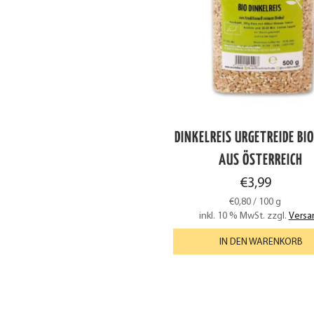
DINKELREIS URGETREIDE BIO
AUS ÖSTERREICH
€
3,99
€
0,80
/
100
g
inkl. 10 % MwSt.
zzgl.
Versa
IN DEN WARENKORB