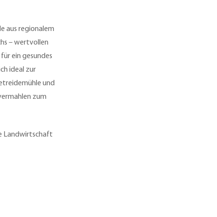
de aus regionalem
chs – wertvollen
für ein gesundes
ch ideal zur
etreidemühle und
t vermahlen zum
re Landwirtschaft