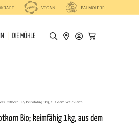
PALMÖLFREI
RKRAFT
VEGAN
0
IN
DIE MÜHLE
S
S
D
U
H
E
C
O
I
H
P
N
E
S
K
F
O
I
N
N
T
ers Rotkorn Bio; keimfähig 1kg, aus dem Waldviertel
D
O
otkorn Bio; keimfähig 1kg, aus dem
E
N