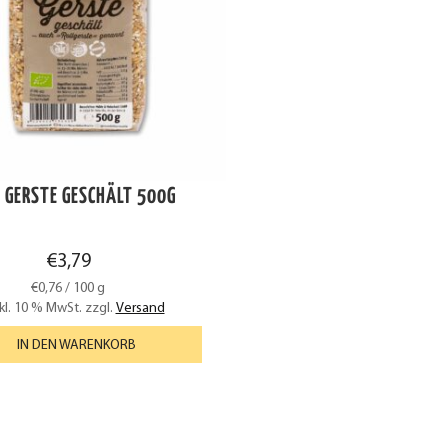
O GERSTE GESCHÄLT 500G
€
3,79
€
0,76
/
100
g
kl. 10 % MwSt.
zzgl.
Versand
IN DEN WARENKORB