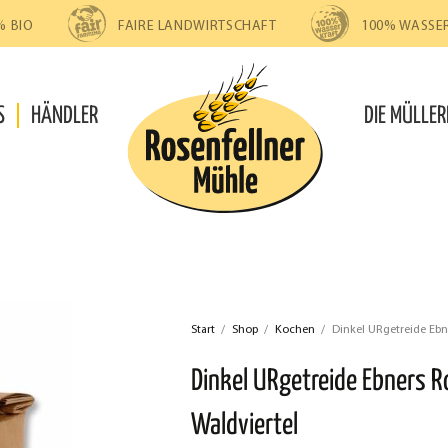
% BIO
FAIRE LANDWIRTSCHAFT
100% WASSE
S
HÄNDLER
DIE MÜLLER
Start
/
Shop
/
Kochen
/
Dinkel URgetreide Ebn
Dinkel URgetreide Ebners R
Waldviertel