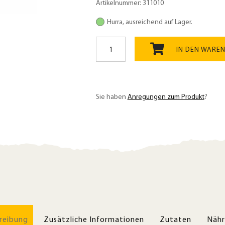
Artikelnummer:
311010
Hurra, ausreichend auf Lager.
Dinkel
URgetreide
IN DEN WARE
Ebners
Rotkorn
Bio;
keimfähig
Sie haben
Anregungen zum Produkt
?
1kg,
aus
dem
Waldviertel
Menge
reibung
Zusätzliche Informationen
Zutaten
Nähr