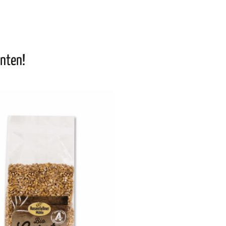
nnten!