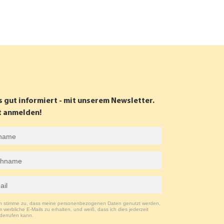
s gut informiert - mit unserem Newsletter.
t anmelden!
ch stimme zu, dass meine personenbezogenen Daten genutzt werden,
 werbliche E-Mails zu erhalten, und weiß, dass ich dies jederzeit
derrufen kann.