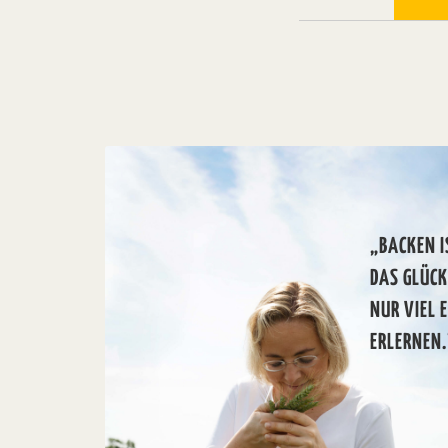
„BACKEN I
DAS GLÜC
NUR VIEL 
ERLERNEN.