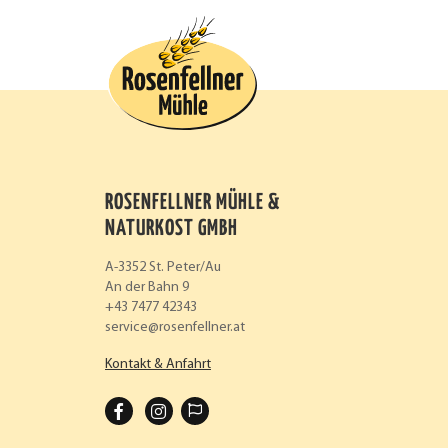
ROSENFELLNER MÜHLE &
NATURKOST GMBH
A-3352 St. Peter/Au
An der Bahn 9
+43 7477 42343
service
rosenfellner.at
Kontakt & Anfahrt
F
I
A
N