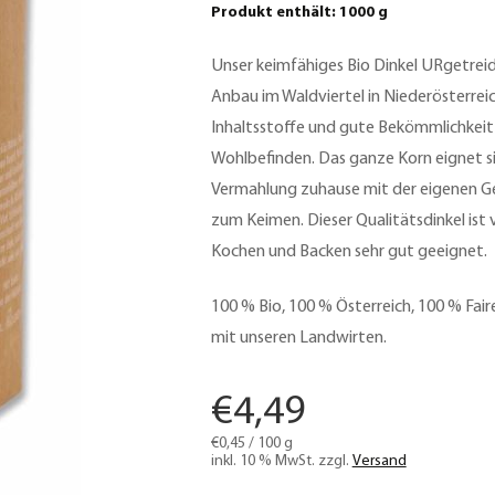
Produkt enthält: 1000
g
Unser keimfähiges Bio Dinkel URgetrei
Anbau im Waldviertel in Niederösterrei
Inhaltsstoffe und gute Bekömmlichkeit 
Wohlbefinden. Das ganze Korn eignet si
Vermahlung zuhause mit der eigenen G
zum Keimen. Dieser Qualitätsdinkel is
Kochen und Backen sehr gut geeignet.
100 % Bio, 100 % Österreich, 100 % Fai
mit unseren Landwirten.
€
4,49
€
0,45
/
100
g
inkl. 10 % MwSt.
zzgl.
Versand