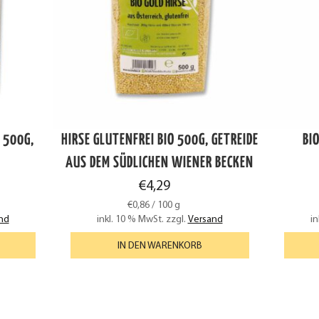
 500G,
HIRSE GLUTENFREI BIO 500G, GETREIDE
BI
AUS DEM SÜDLICHEN WIENER BECKEN
€
4,29
€
0,86
/
100
g
nd
inkl. 10 % MwSt.
zzgl.
Versand
in
IN DEN WARENKORB