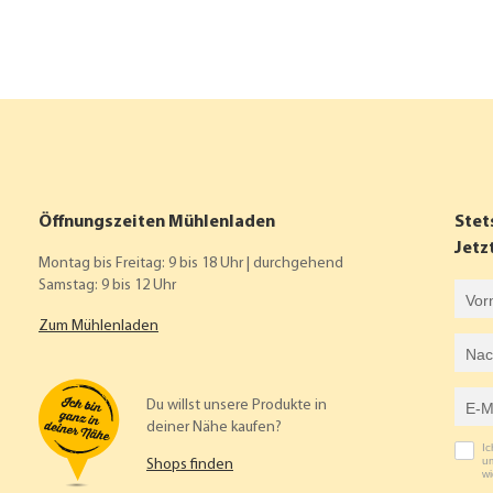
Öffnungszeiten Mühlenladen
Stet
Jetz
Montag bis Freitag: 9 bis 18 Uhr | durchgehend
Samstag: 9 bis 12 Uhr
Vorname
Zum Mühlenladen
Nachname
E-Mail-Adresse
Du willst unsere Produkte in
deiner Nähe kaufen?
I
um
Shops finden
wi