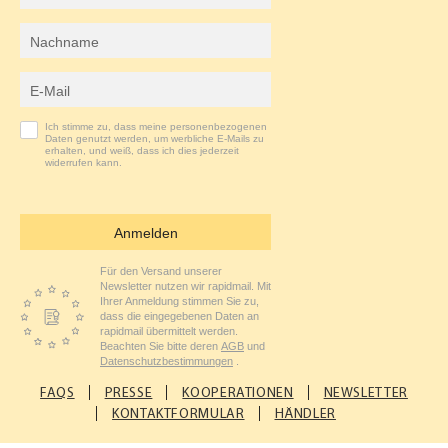
K
A
Nachname
M
E-Mail-Adresse
Ich stimme zu, dass meine personenbezogenen
Daten genutzt werden, um werbliche E-Mails zu
erhalten, und weiß, dass ich dies jederzeit
widerrufen kann.
Anmelden
Für den Versand unserer
Newsletter nutzen wir rapidmail. Mit
Ihrer Anmeldung stimmen Sie zu,
dass die eingegebenen Daten an
rapidmail übermittelt werden.
Beachten Sie bitte deren
AGB
und
Datenschutzbestimmungen
.
FAQS
PRESSE
KOOPERATIONEN
NEWSLETTER
KONTAKTFORMULAR
HÄNDLER