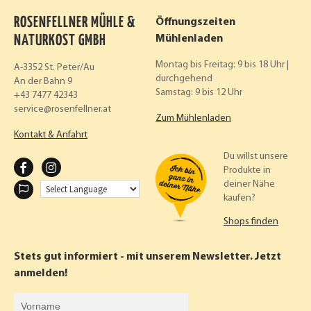
ROSENFELLNER MÜHLE &
Öffnungszeiten
NATURKOST GMBH
Mühlenladen
Montag bis Freitag: 9 bis 18 Uhr |
A-3352 St. Peter/Au
durchgehend
An der Bahn 9
Samstag: 9 bis 12 Uhr
+43 7477 42343
service
rosenfellner.at
Zum Mühlenladen
Kontakt & Anfahrt
Du willst unsere
F
I
Produkte in
deiner Nähe
A
N
kaufen?
C
S
Shops finden
E
T
B
A
Stets gut informiert - mit unserem Newsletter. Jetzt
O
G
anmelden!
O
R
Vorname