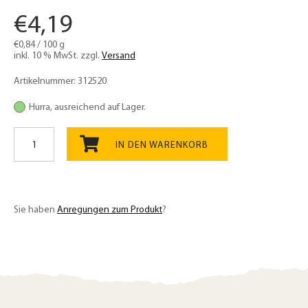
€
4,19
€
0,84
/
100
g
inkl. 10 % MwSt.
zzgl.
Versand
Artikelnummer:
312520
Hurra, ausreichend auf Lager.
Einkorn
URgetreide
IN DEN WARENKORB
Bio
keimfähig
500g
aus
Sie haben
Anregungen zum Produkt
?
dem
Waldviertel,
nussig-
herzhaft
Menge