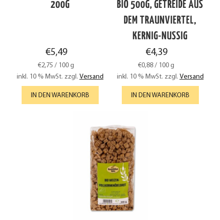
200G
BIO 500G, GETREIDE AUS
DEM TRAUNVIERTEL,
KERNIG-NUSSIG
€
5,49
€
4,39
€
2,75
/
100
g
€
0,88
/
100
g
inkl. 10 % MwSt.
zzgl.
Versand
inkl. 10 % MwSt.
zzgl.
Versand
IN DEN WARENKORB
IN DEN WARENKORB