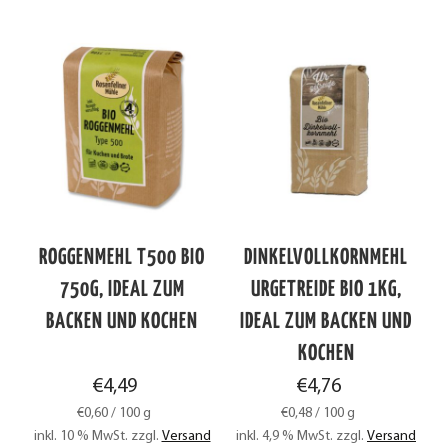
ROGGENMEHL T500 BIO
DINKELVOLLKORNMEHL
750G, IDEAL ZUM
URGETREIDE BIO 1KG,
BACKEN UND KOCHEN
IDEAL ZUM BACKEN UND
KOCHEN
€
4,49
€
4,76
€
0,60
/
100
g
€
0,48
/
100
g
inkl. 10 % MwSt.
zzgl.
Versand
inkl. 4,9 % MwSt.
zzgl.
Versand