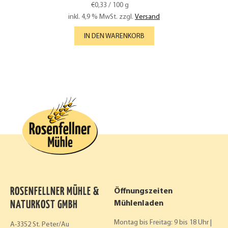
€
0,33
/
100
g
inkl. 4,9 % MwSt.
zzgl.
Versand
IN DEN WARENKORB
ROSENFELLNER MÜHLE &
Öffnungszeiten
NATURKOST GMBH
Mühlenladen
Montag bis Freitag: 9 bis 18 Uhr |
A-3352 St. Peter/Au