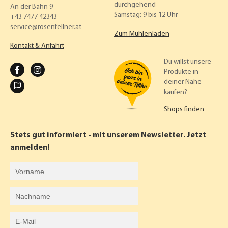
durchgehend
An der Bahn 9
Samstag: 9 bis 12 Uhr
+43 7477 42343
service
rosenfellner.at
Zum Mühlenladen
Kontakt & Anfahrt
Du willst unsere
F
I
Produkte in
deiner Nähe
A
N
kaufen?
C
S
Shops finden
E
T
B
A
Stets gut informiert - mit unserem Newsletter. Jetzt
O
G
anmelden!
O
R
Vorname
K
A
Nachname
M
E-Mail-Adresse