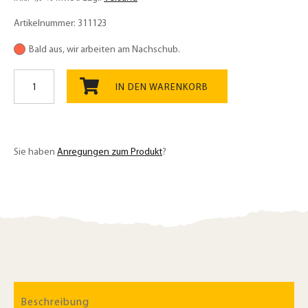
Artikelnummer:
311123
Bald aus, wir arbeiten am Nachschub.
Dinkelbrotmehl
T1700
IN DEN WARENKORB
1kg
Bio,
ideal
zum
Sie haben
Anregungen zum Produkt
?
Backen
und
Kochen
Menge
Beschreibung