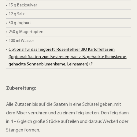
15
g
Backpulver
12
g
Salz
50
g
Joghurt
250
g
Magertopfen
100
ml
Wasser
Optional für das Teigbrett: Rosenfellner BIO Kartoffelfasern
((optional: Saaten zum Bestreuen, wie z. B. gehackte Kürbiskerne,
gehackte Sonnenblumenkerne, Leinsamen)
Zubereitung:
Alle Zutaten bis auf die Saaten in eine Schüssel geben, mit
dem Mixer verrühren und zu einem Teig kneten. Den Teig dann
in 4 – 6 gleich große Stücke aufteilen und daraus Weckerl oder
Stangen formen.