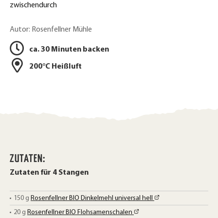
o
zwischendurch
o
r
k
Autor: Rosenfellner Mühle
u
t
ca. 30 Minuten backen
c
e
200°C Heißluft
k
i
l
e
e
n
n
ZUTATEN:
Zutaten für 4 Stangen
150
g
Rosenfellner BIO Dinkelmehl universal hell
20
g
Rosenfellner BIO Flohsamenschalen