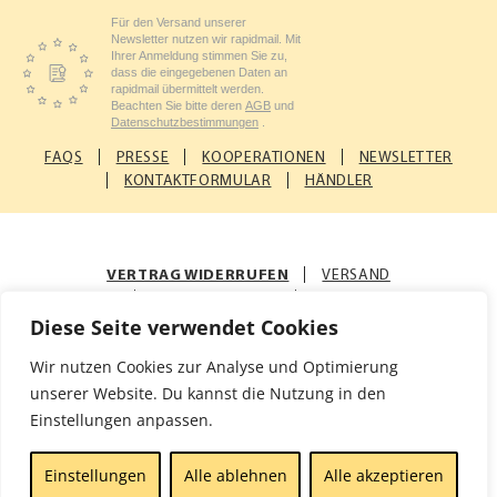
Für den Versand unserer
Newsletter nutzen wir rapidmail. Mit
Ihrer Anmeldung stimmen Sie zu,
dass die eingegebenen Daten an
rapidmail übermittelt werden.
Beachten Sie bitte deren
AGB
und
Datenschutzbestimmungen
.
FAQS
PRESSE
KOOPERATIONEN
NEWSLETTER
KONTAKTFORMULAR
HÄNDLER
VERTRAG WIDERRUFEN
VERSAND
ZAHLUNGSARTEN
AGB
Diese Seite verwendet Cookies
© Rosenfellner Mühle & Naturkost GmbH
Wir nutzen Cookies zur Analyse und Optimierung
Impressum
Datenschutz
unserer Website. Du kannst die Nutzung in den
Einstellungen anpassen.
Einstellungen
Alle ablehnen
Alle akzeptieren