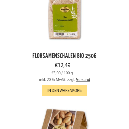
FLOHSAMENSCHALEN BIO 250G
€
12,49
€
5,00
/
100
g
inkl. 20 % MwSt.
zzgl.
Versand
IN DEN WARENKORB