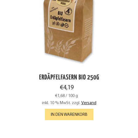
ERDÄPFELFASERN BIO 250G
€
4,19
€
1,68
/
100
g
inkl. 10 % MwSt.
zzgl.
Versand
IN DEN WARENKORB