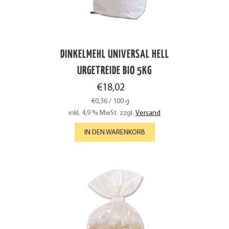
DINKELMEHL UNIVERSAL HELL
URGETREIDE BIO 5KG
€
18,02
€
0,36
/
100
g
inkl. 4,9 % MwSt.
zzgl.
Versand
IN DEN WARENKORB