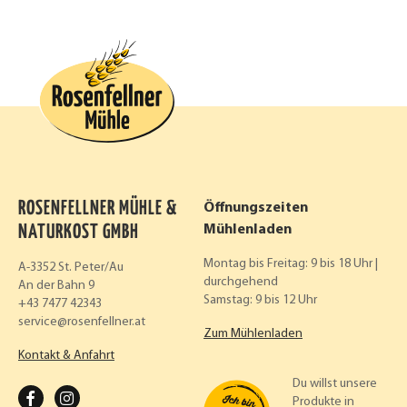
ROSENFELLNER MÜHLE &
Öffnungszeiten
NATURKOST GMBH
Mühlenladen
Montag bis Freitag: 9 bis 18 Uhr |
A-3352 St. Peter/Au
durchgehend
An der Bahn 9
Samstag: 9 bis 12 Uhr
+43 7477 42343
service
rosenfellner.at
Zum Mühlenladen
Kontakt & Anfahrt
Du willst unsere
F
I
Produkte in