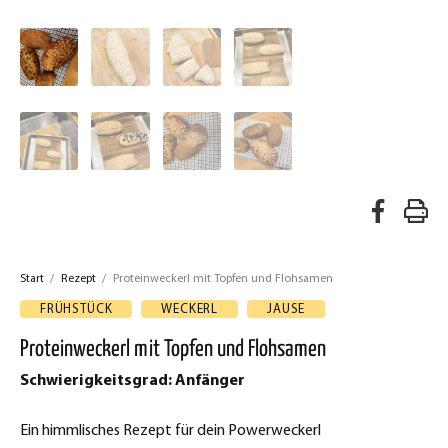
A
R
u
e
f
Start
/
Rezept
/
Proteinweckerl mit Topfen und Flohsamen
z
F
FRÜHSTÜCK
WECKERL
JAUSE
a
e
Proteinweckerl mit Topfen und Flohsamen
c
p
Schwierigkeitsgrad: Anfänger
e
t
b
Ein himmlisches Rezept für dein Powerweckerl
d