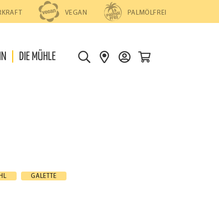
PALMÖLFREI
RKRAFT
VEGAN
0
IN
DIE MÜHLE
S
S
D
U
H
E
C
O
I
H
P
N
E
S
K
F
O
I
N
N
T
D
O
HL
GALETTE
E
N