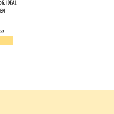
0G, IDEAL
HEN
and