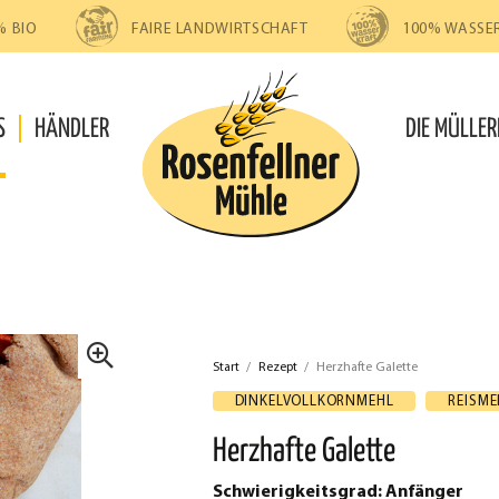
% BIO
FAIRE LANDWIRTSCHAFT
100% WASSE
S
HÄNDLER
DIE MÜLLER
Start
/
Rezept
/
Herzhafte Galette
🔍
DINKELVOLLKORNMEHL
REISME
Herzhafte Galette
Schwierigkeitsgrad: Anfänger