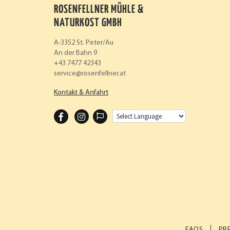
ROSENFELLNER MÜHLE &
NATURKOST GMBH
A-3352 St. Peter/Au
An der Bahn 9
+43 7477 42343
service
rosenfellner.at
Kontakt & Anfahrt
F
I
A
N
C
S
E
T
B
A
O
G
O
R
K
A
FAQS
PR