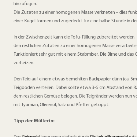
k
u
hinzufügen.
t
Die Zutaten zu einer homogenen Masse verkneten – dies funk
c
e
einer Kugel formen und zugedeckt für eine halbe Stunde in den
k
i
l
e
In der Zwischenzeit kann die Tofu-Füllung zubereitet werden
e
den restlichen Zutaten zu einer homogenen Masse verarbeite
n
n
Funktioniert sehr gut mit einem Stabmixer. Die Birne und da
vorheizen.
Den Teig auf einem etwas bemehlten Backpapier dünn (ca. 5mm
Teigboden verteilen. Dabei sollte etwa 3-5 cm Abstand von R
dem restlichen Gemüse belegen. Die Teigränder werden nun vo
mit Tyamian, Olivenöl, Salz und Pfeffer getoppt.
Tipp der Müllerin: