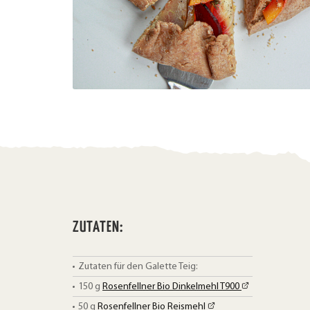
ZUTATEN:
Zutaten für den Galette Teig:
150
g
Rosenfellner Bio Dinkelmehl T900
50
g
Rosenfellner Bio Reismehl