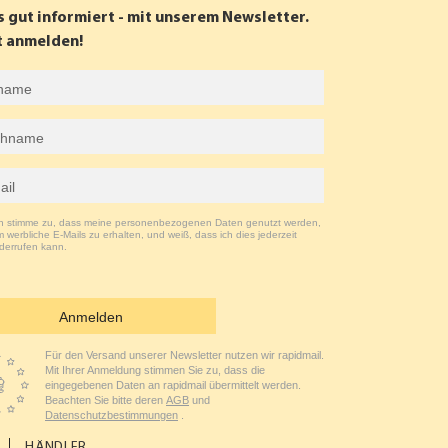
s gut informiert - mit unserem Newsletter.
t anmelden!
ch stimme zu, dass meine personenbezogenen Daten genutzt werden,
 werbliche E-Mails zu erhalten, und weiß, dass ich dies jederzeit
derrufen kann.
Anmelden
Für den Versand unserer Newsletter nutzen wir rapidmail.
Mit Ihrer Anmeldung stimmen Sie zu, dass die
eingegebenen Daten an rapidmail übermittelt werden.
Beachten Sie bitte deren
AGB
und
Datenschutzbestimmungen
.
HÄNDLER