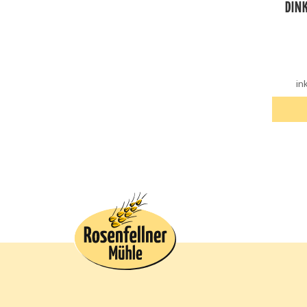
DIN
in