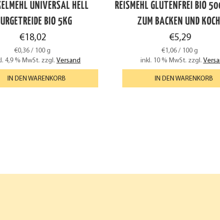
KELMEHL UNIVERSAL HELL
REISMEHL GLUTENFREI BIO 50
URGETREIDE BIO 5KG
ZUM BACKEN UND KOC
€
18,02
€
5,29
€
0,36
/
100
g
€
1,06
/
100
g
kl. 4,9 % MwSt.
zzgl.
Versand
inkl. 10 % MwSt.
zzgl.
Vers
IN DEN WARENKORB
IN DEN WARENKORB