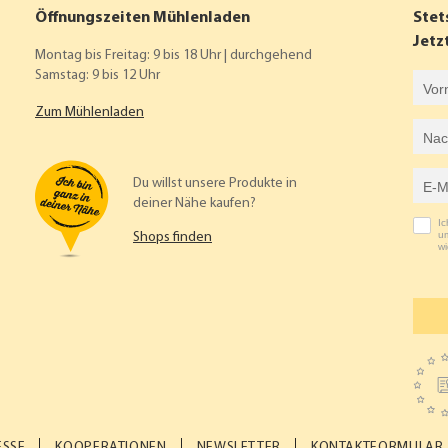
Öffnungszeiten Mühlenladen
Stet
Jetz
Montag bis Freitag: 9 bis 18 Uhr | durchgehend
Samstag: 9 bis 12 Uhr
Vorname
Zum Mühlenladen
Nachname
E-Mail-Adresse
Du willst unsere Produkte in
deiner Nähe kaufen?
I
um
Shops finden
wi
ESSE
KOOPERATIONEN
NEWSLETTER
KONTAKTFORMULAR