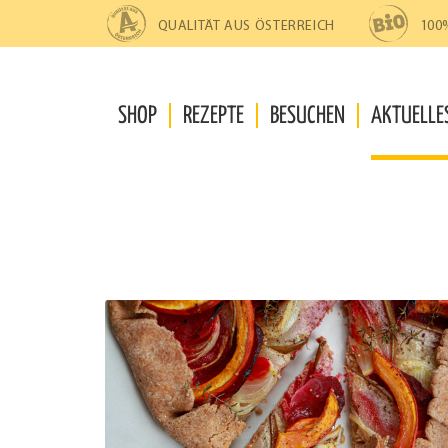
Zur
Zum
Navigation
Inhalt
QUALITÄT AUS ÖSTERREICH
100
springen
springen
SHOP
REZEPTE
BESUCHEN
AKTUELLE