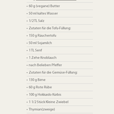
60
g
(vegane) Butter
50
ml
kaltes Wasser
1/2
TL
Salz
Zutaten für die Tofu-Füllung:
150
g
Räuchertofu
50
ml
Sojamilch
1
TL
Senf
1 Zehe
Knoblauch
nach Belieben
Pfeffer
Zutaten für die Gemüse-Füllung:
130
g
Birne
60
g
Rote Rübe
100
g
Hokkaido Kürbis
1 1/2
Stück
Kleine Zwiebel
Thymian(zweige)