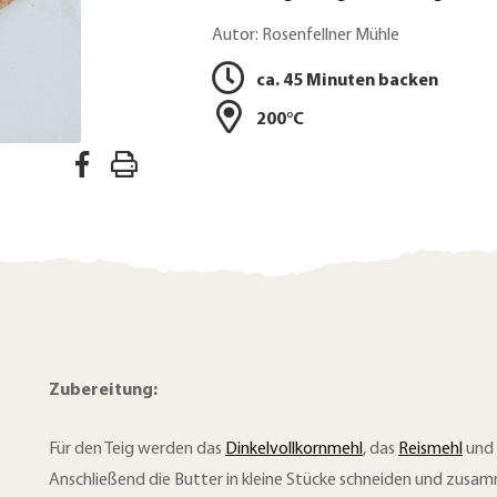
Autor: Rosenfellner Mühle
ca. 45 Minuten backen
200°C
A
R
u
e
f
z
F
a
e
c
p
e
t
b
Zubereitung:
d
o
Für den Teig werden das
Dinkelvollkornmehl
, das
Reismehl
und 
o
r
Anschließend die Butter in kleine Stücke schneiden und zus