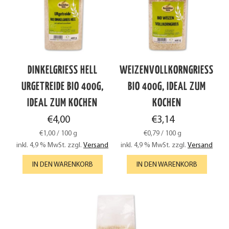
DINKELGRIESS HELL U
WEIZENVOLLKORNGRIESS B
RGETREIDE BIO 400G, I
IO 400G, IDEAL ZUM K
DEAL ZUM KOCHEN
OCHEN
€
4,00
€
3,14
€
1,00
/
100
g
€
0,79
/
100
g
inkl. 4,9 % MwSt.
zzgl.
Versand
inkl. 4,9 % MwSt.
zzgl.
Versand
IN DEN WARENKORB
IN DEN WARENKORB