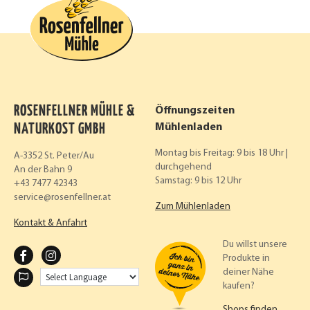
ROSENFELLNER MÜHLE &
Öffnungszeiten
NATURKOST GMBH
Mühlenladen
Montag bis Freitag: 9 bis 18 Uhr |
A-3352 St. Peter/Au
durchgehend
An der Bahn 9
Samstag: 9 bis 12 Uhr
+43 7477 42343
service
rosenfellner.at
Zum Mühlenladen
Kontakt & Anfahrt
Du willst unsere
F
I
Produkte in
deiner Nähe
A
N
kaufen?
C
S
Shops finden