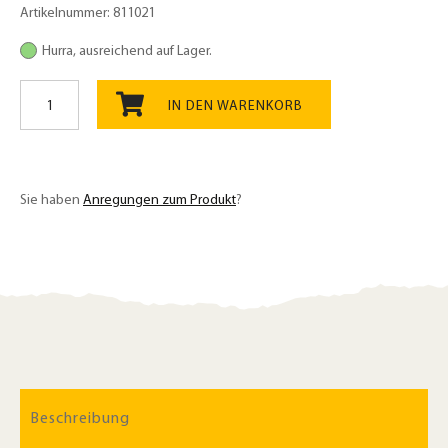
Artikelnummer:
811021
Hurra, ausreichend auf Lager.
Weizenkleie
Bio
IN DEN WARENKORB
250g,
verdauungsfördernd
Menge
Sie haben
Anregungen zum Produkt
?
Beschreibung