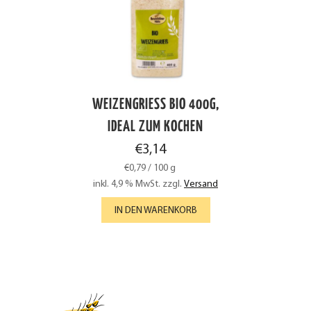
WEIZENGRIESS BIO 400G, I
DEAL ZUM KOCHEN
€
3,14
€
0,79
/
100
g
inkl. 4,9 % MwSt.
zzgl.
Versand
IN DEN WARENKORB