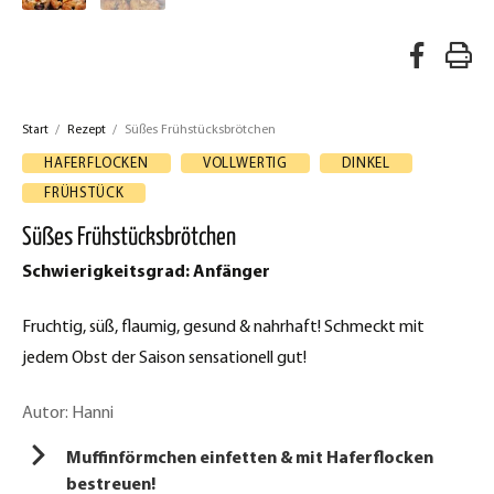
A
R
u
e
f
Start
/
Rezept
/
Süßes Frühstücksbrötchen
z
F
HAFERFLOCKEN
VOLLWERTIG
DINKEL
a
e
FRÜHSTÜCK
c
p
Süßes Frühstücksbrötchen
e
t
Schwierigkeitsgrad: Anfänger
b
d
o
Fruchtig, süß, flaumig, gesund & nahrhaft! Schmeckt mit
o
r
jedem Obst der Saison sensationell gut!
k
u
t
Autor: Hanni
c
e
Muffinförmchen einfetten & mit Haferflocken
k
i
bestreuen!