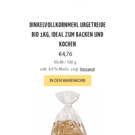
DINKELVOLLKORNMEHL URGETREIDE
BIO 1KG, IDEAL ZUM BACKEN UND
KOCHEN
€
4,76
€
0,48
/
100
g
inkl. 4,9 % MwSt.
zzgl.
Versand
IN DEN WARENKORB