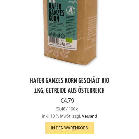
HAFER GANZES KORN GESCHÄLT BIO
1KG, GETREIDE AUS ÖSTERREICH
€
4,79
€
0,48
/
100
g
inkl. 10 % MwSt.
zzgl.
Versand
IN DEN WARENKORB