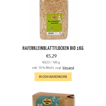
HAFERKLEINBLATTFLOCKEN BIO 1KG
€
5,29
€
0,53
/
100
g
inkl. 10 % MwSt.
zzgl.
Versand
IN DEN WARENKORB