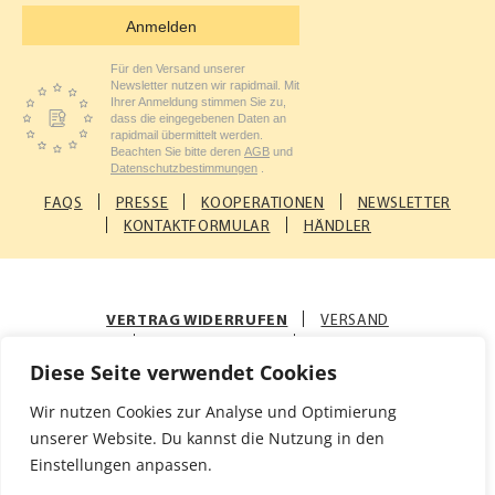
Anmelden
Für den Versand unserer
Newsletter nutzen wir rapidmail. Mit
Ihrer Anmeldung stimmen Sie zu,
dass die eingegebenen Daten an
rapidmail übermittelt werden.
Beachten Sie bitte deren
AGB
und
Datenschutzbestimmungen
.
FAQS
PRESSE
KOOPERATIONEN
NEWSLETTER
KONTAKTFORMULAR
HÄNDLER
VERTRAG WIDERRUFEN
VERSAND
ZAHLUNGSARTEN
AGB
Diese Seite verwendet Cookies
© Rosenfellner Mühle & Naturkost GmbH
Wir nutzen Cookies zur Analyse und Optimierung
Impressum
Datenschutz
unserer Website. Du kannst die Nutzung in den
Einstellungen anpassen.