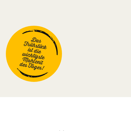
Das
Frühstück
ist die
wichtigste
Mahlzeit
des Tages!