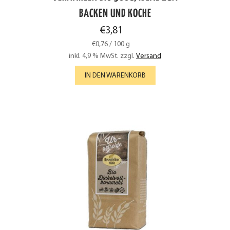
BACKEN UND KOCHE
€
3,81
€
0,76
/
100
g
inkl. 4,9 % MwSt.
zzgl.
Versand
IN DEN WARENKORB