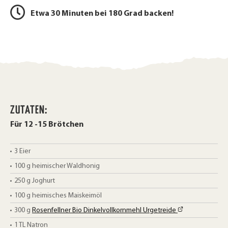
l
e
Etwa 30 Minuten bei 180 Grad backen!
e
n
n
ZUTATEN:
Für 12 -15 Brötchen
3
Eier
100
g
heimischer Waldhonig
250
g
Joghurt
100
g
heimisches Maiskeimöl
300
g
Rosenfellner Bio Dinkelvollkornmehl Urgetreide
1
TL
Natron