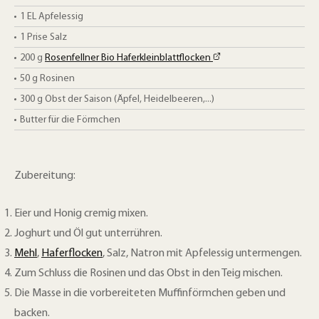
1
EL
Apfelessig
1
Prise Salz
200
g
Rosenfellner Bio Haferkleinblattflocken
50
g
Rosinen
300
g
Obst der Saison (Äpfel, Heidelbeeren,...)
Butter für die Förmchen
Zubereitung:
Eier und Honig cremig mixen.
Joghurt und Öl gut unterrühren.
Mehl
,
Haferflocken
, Salz, Natron mit Apfelessig untermengen.
Zum Schluss die Rosinen und das Obst in den Teig mischen.
Die Masse in die vorbereiteten Muffinförmchen geben und
backen.