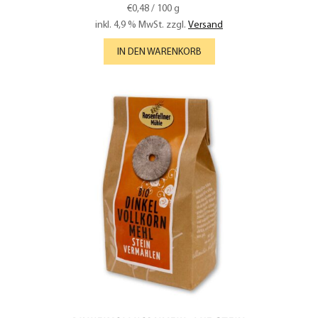
€
0,48
/
100
g
inkl. 4,9 % MwSt.
zzgl.
Versand
IN DEN WARENKORB