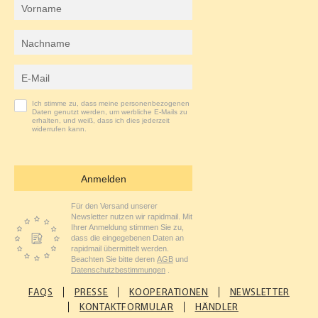
Vorname
K
A
Nachname
M
E-Mail-Adresse
Ich stimme zu, dass meine personenbezogenen
Daten genutzt werden, um werbliche E-Mails zu
erhalten, und weiß, dass ich dies jederzeit
widerrufen kann.
Anmelden
Für den Versand unserer
Newsletter nutzen wir rapidmail. Mit
Ihrer Anmeldung stimmen Sie zu,
dass die eingegebenen Daten an
rapidmail übermittelt werden.
Beachten Sie bitte deren
AGB
und
Datenschutzbestimmungen
.
FAQS
PRESSE
KOOPERATIONEN
NEWSLETTER
KONTAKTFORMULAR
HÄNDLER