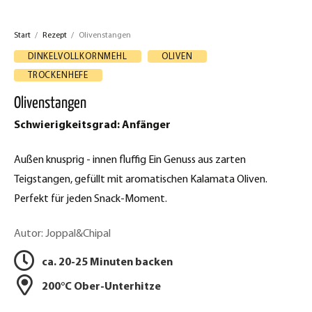
u
e
f
Start
/
Rezept
/
Olivenstangen
z
F
DINKELVOLLKORNMEHL
OLIVEN
a
e
TROCKENHEFE
c
p
Olivenstangen
e
t
Schwierigkeitsgrad: Anfänger
b
d
o
Außen knusprig - innen fluffig Ein Genuss aus zarten
o
r
Teigstangen, gefüllt mit aromatischen Kalamata Oliven.
k
Perfekt für jeden Snack-Moment.
u
t
c
Autor: Joppal&Chipal
e
k
i
ca. 20-25 Minuten backen
l
e
200°C Ober-Unterhitze
e
n