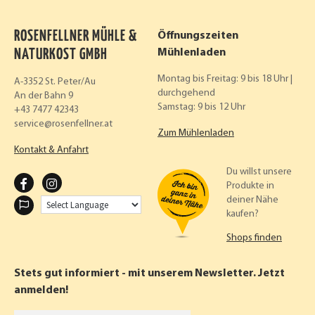
ROSENFELLNER MÜHLE &
Öffnungszeiten
NATURKOST GMBH
Mühlenladen
Montag bis Freitag: 9 bis 18 Uhr |
A-3352 St. Peter/Au
durchgehend
An der Bahn 9
Samstag: 9 bis 12 Uhr
+43 7477 42343
service
rosenfellner.at
Zum Mühlenladen
Kontakt & Anfahrt
Du willst unsere
F
I
Produkte in
deiner Nähe
A
N
kaufen?
C
S
Shops finden
E
T
B
A
Stets gut informiert - mit unserem Newsletter. Jetzt
O
G
anmelden!
O
R