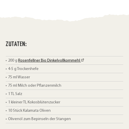
n
ZUTATEN:
200
g
Rosenfellner Bio Dinkelvollkornmehl
4-5
g
Trockenhefe
75
ml
Wasser
75
ml
Milch oder Pflanzenmilch
1
TL
Salz
1 kleiner
TL
Kokosblütenzucker
10
Stück
Kalamata Oliven
Olivenöl zum Bepinseln der Stangen