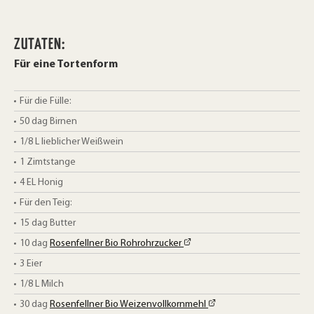
ZUTATEN:
Für eine Tortenform
Für die Fülle:
50
dag
Birnen
1/8
L
lieblicher Weißwein
1
Zimtstange
4
EL
Honig
Für den Teig:
15
dag
Butter
10
dag
Rosenfellner Bio Rohrohrzucker
3
Eier
1/8
L
Milch
30
dag
Rosenfellner Bio Weizenvollkornmehl