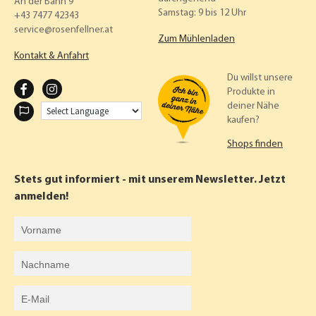
An der Bahn 9
Samstag: 9 bis 12 Uhr
+43 7477 42343
service
rosenfellner.at
Zum Mühlenladen
Kontakt & Anfahrt
Du willst unsere
F
I
Produkte in
deiner Nähe
A
N
kaufen?
C
S
Shops finden
E
T
B
A
Stets gut informiert - mit unserem Newsletter. Jetzt
O
G
anmelden!
O
R
Vorname
K
A
Nachname
M
E-Mail-Adresse