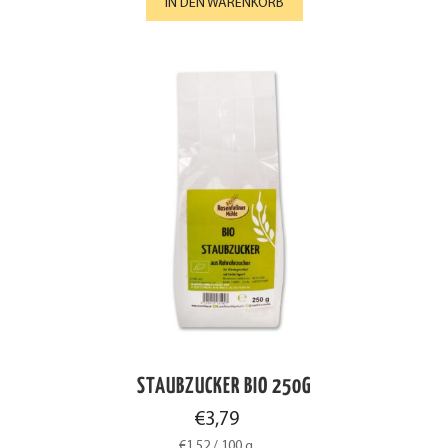
IN DEN WARENKORB
STAUBZUCKER BIO 250G
€
3,79
€
1,52
/
100
g