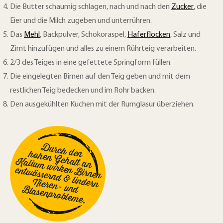
Die Butter schaumig schlagen, nach und nach den
Zucker
, die
Eier und die Milch zugeben und unterrühren.
Das
Mehl
, Backpulver, Schokoraspel,
Haferflocken
, Salz und
Zimt hinzufügen und alles zu einem Rührteig verarbeiten.
2/3 des Teiges in eine gefettete Springform füllen.
Die eingelegten Birnen auf den Teig geben und mit dem
restlichen Teig bedecken und im Rohr backen.
Den ausgekühlten Kuchen mit der Rumglasur überziehen.
Durch den
hohen Gehalt an
Kalium wirken Birnen
entwässernd & lindern
N
lasenproblem
ieren- und B
e.