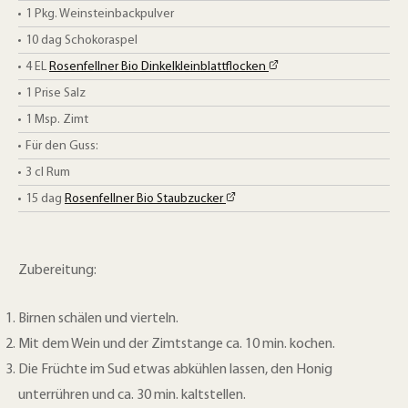
1 Pkg.
Weinsteinbackpulver
10
dag
Schokoraspel
4
EL
Rosenfellner Bio Dinkelkleinblattflocken
1 Prise
Salz
1 Msp.
Zimt
Für den Guss:
3 cl
Rum
15
dag
Rosenfellner Bio Staubzucker
Zubereitung:
Birnen schälen und vierteln.
Mit dem Wein und der Zimtstange ca. 10 min. kochen.
Die Früchte im Sud etwas abkühlen lassen, den Honig
unterrühren und ca. 30 min. kaltstellen.