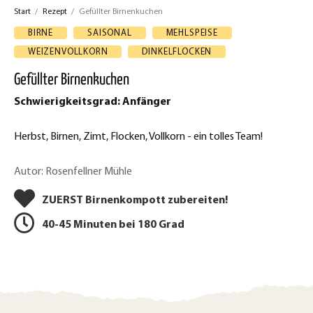
f
Start
/
Rezept
/
Gefüllter Birnenkuchen
z
F
BIRNE
SAISONAL
MEHLSPEISE
a
e
WEIZENVOLLKORN
DINKELFLOCKEN
c
p
Gefüllter Birnenkuchen
e
t
Schwierigkeitsgrad: Anfänger
b
d
o
Herbst, Birnen, Zimt, Flocken, Vollkorn - ein tolles Team!
o
r
k
Autor: Rosenfellner Mühle
u
t
ZUERST Birnenkompott zubereiten!
c
e
40-45 Minuten bei 180 Grad
k
i
l
e
e
n
n