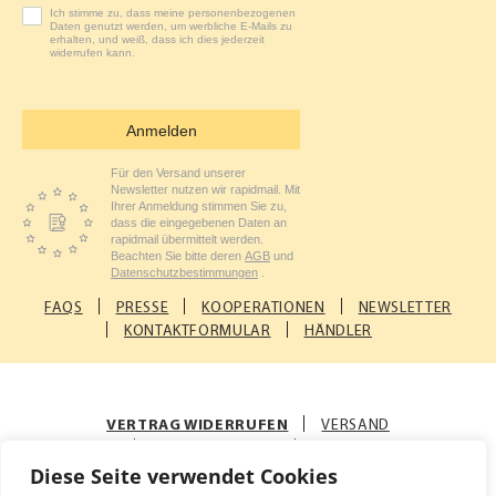
Ich stimme zu, dass meine personenbezogenen
Daten genutzt werden, um werbliche E-Mails zu
erhalten, und weiß, dass ich dies jederzeit
widerrufen kann.
Anmelden
Für den Versand unserer
Newsletter nutzen wir rapidmail. Mit
Ihrer Anmeldung stimmen Sie zu,
dass die eingegebenen Daten an
rapidmail übermittelt werden.
Beachten Sie bitte deren
AGB
und
Datenschutzbestimmungen
.
FAQS
PRESSE
KOOPERATIONEN
NEWSLETTER
KONTAKTFORMULAR
HÄNDLER
VERTRAG WIDERRUFEN
VERSAND
ZAHLUNGSARTEN
AGB
Diese Seite verwendet Cookies