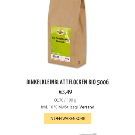
DINKELKLEINBLATTFLOCKEN BIO 500G
€
3,49
€
0,70
/
100
g
inkl. 10 % MwSt.
zzgl.
Versand
IN DEN WARENKORB