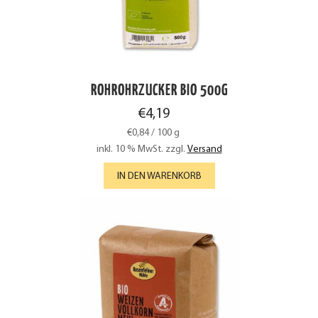
ROHROHRZUCKER BIO 500G
€
4,19
€
0,84
/
100
g
inkl. 10 % MwSt.
zzgl.
Versand
IN DEN WARENKORB