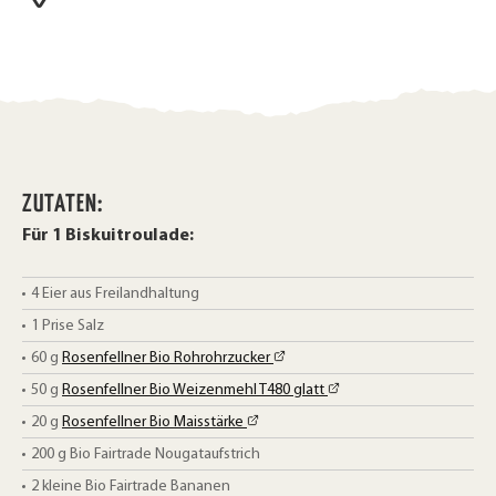
n
ZUTATEN:
Für 1 Biskuitroulade:
4
Eier aus Freilandhaltung
1
Prise Salz
60
g
Rosenfellner Bio Rohrohrzucker
50
g
Rosenfellner Bio Weizenmehl T480 glatt
20
g
Rosenfellner Bio Maisstärke
200
g
Bio Fairtrade Nougataufstrich
2
kleine Bio Fairtrade Bananen