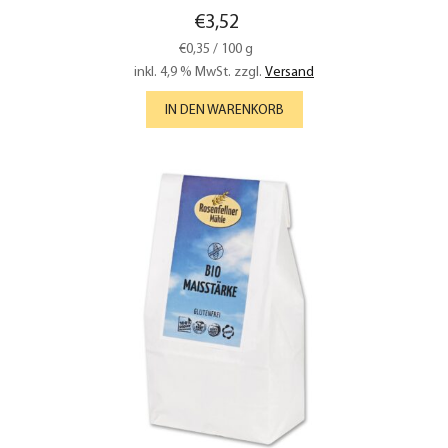
€
3,52
€
0,35
/
100
g
inkl. 4,9 % MwSt.
zzgl.
Versand
IN DEN WARENKORB