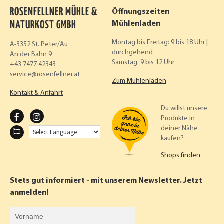
ROSENFELLNER MÜHLE &
Öffnungszeiten
NATURKOST GMBH
Mühlenladen
Montag bis Freitag: 9 bis 18 Uhr |
A-3352 St. Peter/Au
durchgehend
An der Bahn 9
Samstag: 9 bis 12 Uhr
+43 7477 42343
service
rosenfellner.at
Zum Mühlenladen
Kontakt & Anfahrt
Du willst unsere
F
I
Produkte in
deiner Nähe
A
N
kaufen?
C
S
Shops finden
E
T
B
A
Stets gut informiert - mit unserem Newsletter. Jetzt
O
G
anmelden!
O
R
Vorname
K
A