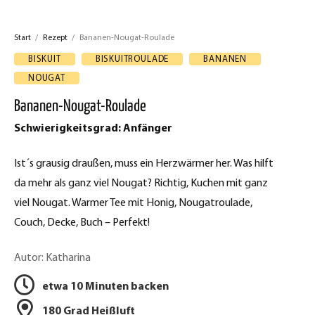
u
e
f
Start
/
Rezept
/
Bananen-Nougat-Roulade
z
F
BISKUIT
BISKUITROULADE
BANANEN
a
e
NOUGAT
c
p
Bananen-Nougat-Roulade
e
t
Schwierigkeitsgrad: Anfänger
b
d
o
Ist´s grausig draußen, muss ein Herzwärmer her. Was hilft
o
r
da mehr als ganz viel Nougat? Richtig, Kuchen mit ganz
k
viel Nougat. Warmer Tee mit Honig, Nougatroulade,
u
t
Couch, Decke, Buch – Perfekt!
c
e
Autor: Katharina
k
i
l
e
etwa 10 Minuten backen
e
180 Grad Heißluft
n