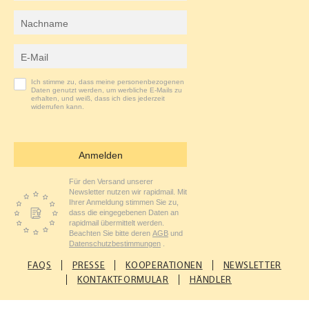
Nachname
M
E-Mail-Adresse
Ich stimme zu, dass meine personenbezogenen
Daten genutzt werden, um werbliche E-Mails zu
erhalten, und weiß, dass ich dies jederzeit
widerrufen kann.
Anmelden
Für den Versand unserer
Newsletter nutzen wir rapidmail. Mit
Ihrer Anmeldung stimmen Sie zu,
dass die eingegebenen Daten an
rapidmail übermittelt werden.
Beachten Sie bitte deren
AGB
und
Datenschutzbestimmungen
.
FAQS
PRESSE
KOOPERATIONEN
NEWSLETTER
KONTAKTFORMULAR
HÄNDLER