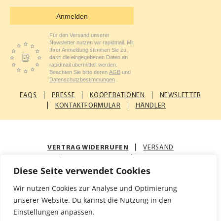
Anmelden
Für den Versand unserer
Newsletter nutzen wir rapidmail. Mit
Ihrer Anmeldung stimmen Sie zu,
dass die eingegebenen Daten an
rapidmail übermittelt werden.
Beachten Sie bitte deren
AGB
und
Datenschutzbestimmungen
.
FAQS
PRESSE
KOOPERATIONEN
NEWSLETTER
KONTAKTFORMULAR
HÄNDLER
VERTRAG WIDERRUFEN
VERSAND
ZAHLUNGSARTEN
AGB
Diese Seite verwendet Cookies
© Rosenfellner Mühle & Naturkost GmbH
Wir nutzen Cookies zur Analyse und Optimierung
Impressum
Datenschutz
unserer Website. Du kannst die Nutzung in den
Einstellungen anpassen.