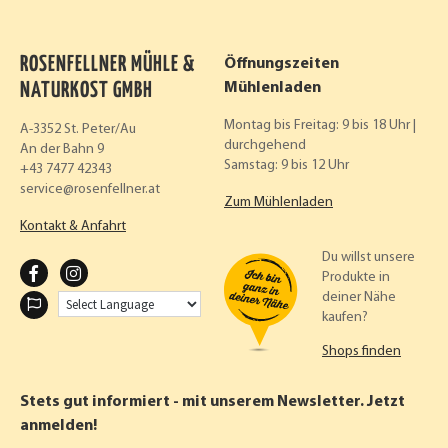
ROSENFELLNER MÜHLE &
Öffnungszeiten
NATURKOST GMBH
Mühlenladen
Montag bis Freitag: 9 bis 18 Uhr |
A-3352 St. Peter/Au
durchgehend
An der Bahn 9
Samstag: 9 bis 12 Uhr
+43 7477 42343
service
rosenfellner.at
Zum Mühlenladen
Kontakt & Anfahrt
Du willst unsere
F
I
Produkte in
deiner Nähe
A
N
kaufen?
C
S
Shops finden
E
T
B
A
Stets gut informiert - mit unserem Newsletter. Jetzt
O
G
anmelden!