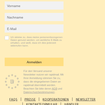
O
R
Vorname
K
A
Nachname
M
E-Mail-Adresse
Ich stimme zu, dass meine personenbezogenen
Daten genutzt werden, um werbliche E-Mails zu
erhalten, und weiß, dass ich dies jederzeit
widerrufen kann.
Anmelden
Für den Versand unserer
Newsletter nutzen wir rapidmail. Mit
Ihrer Anmeldung stimmen Sie zu,
dass die eingegebenen Daten an
rapidmail übermittelt werden.
Beachten Sie bitte deren
AGB
und
Datenschutzbestimmungen
.
FAQS
PRESSE
KOOPERATIONEN
NEWSLETTER
KONTAKTFORMULAR
HÄNDLER