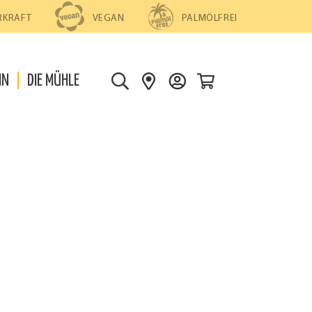
PALMÖLFREI
RKRAFT
VEGAN
0
IN
DIE MÜHLE
S
S
D
U
H
E
C
O
I
H
P
N
E
S
K
F
O
I
N
N
T
D
O
E
N