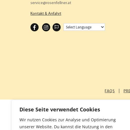
service
rosenfellner.at
Kontakt & Anfahrt
F
I
A
N
C
S
E
T
B
A
O
G
O
R
K
A
FAQS
PR
M
Diese Seite verwendet Cookies
Wir nutzen Cookies zur Analyse und Optimierung
unserer Website. Du kannst die Nutzung in den