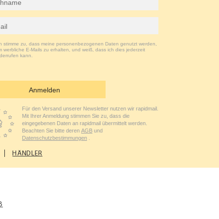
ch stimme zu, dass meine personenbezogenen Daten genutzt werden,
 werbliche E-Mails zu erhalten, und weiß, dass ich dies jederzeit
derrufen kann.
Anmelden
Für den Versand unserer Newsletter nutzen wir rapidmail.
Mit Ihrer Anmeldung stimmen Sie zu, dass die
eingegebenen Daten an rapidmail übermittelt werden.
Beachten Sie bitte deren
AGB
und
Datenschutzbestimmungen
.
HÄNDLER
B