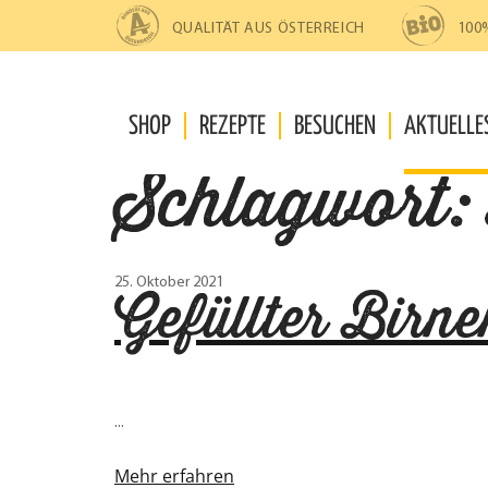
Zur
Zum
Navigation
Inhalt
QUALITÄT AUS ÖSTERREICH
100
springen
springen
SHOP
REZEPTE
BESUCHEN
AKTUELLE
Schlagwort:
25. Oktober 2021
Gefüllter Birn
...
Mehr erfahren