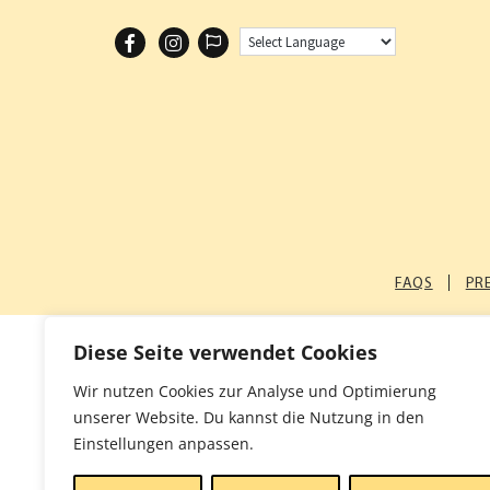
F
I
A
N
C
S
E
T
B
A
O
G
O
R
K
A
FAQS
PR
M
Diese Seite verwendet Cookies
Wir nutzen Cookies zur Analyse und Optimierung
unserer Website. Du kannst die Nutzung in den
Einstellungen anpassen.