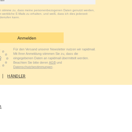
ch stimme zu, dass meine personenbezogenen Daten genutzt werden,
 werbliche E-Mails zu erhalten, und weiß, dass ich dies jederzeit
derrufen kann.
Anmelden
Für den Versand unserer Newsletter nutzen wir rapidmail.
Mit Ihrer Anmeldung stimmen Sie zu, dass die
eingegebenen Daten an rapidmail übermittelt werden.
Beachten Sie bitte deren
AGB
und
Datenschutzbestimmungen
.
HÄNDLER
B