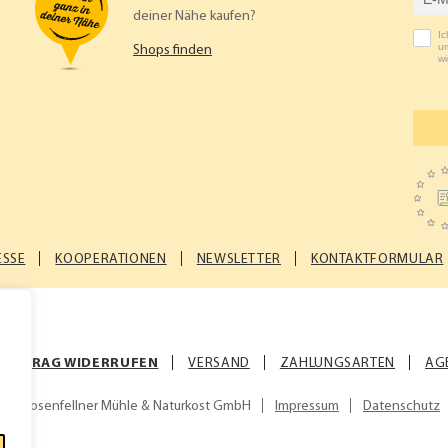
deiner Nähe kaufen?
I
um
Shops finden
wi
ESSE
KOOPERATIONEN
NEWSLETTER
KONTAKTFORMULAR
VERTRAG WIDERRUFEN
VERSAND
ZAHLUNGSARTEN
AG
© Rosenfellner Mühle & Naturkost GmbH
Impressum
Datenschutz