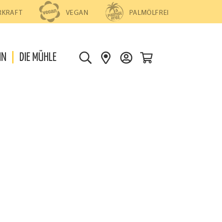
PALMÖLFREI
RKRAFT
VEGAN
0
IN
DIE MÜHLE
S
S
D
U
H
E
C
O
I
H
P
N
E
S
K
F
O
I
N
N
T
D
O
E
N