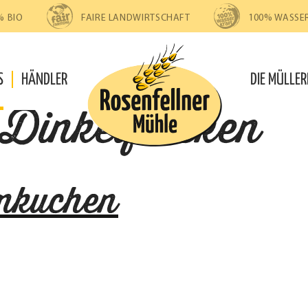
% BIO
FAIRE LANDWIRTSCHAFT
100% WASSE
S
HÄNDLER
DIE MÜLLER
Dinkelflocken
enkuchen