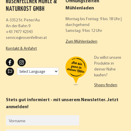
ROSENFELLNER MÜHLE &
Öffnungszeiten
NATURKOST GMBH
Mühlenladen
Montag bis Freitag: 9 bis 18 Uhr |
A-3352 St. Peter/Au
durchgehend
An der Bahn 9
Samstag: 9 bis 12 Uhr
+43 7477 42343
service
rosenfellner.at
Zum Mühlenladen
Kontakt & Anfahrt
Du willst unsere
F
I
Produkte in
deiner Nähe
A
N
kaufen?
C
S
Shops finden
E
T
B
A
Stets gut informiert - mit unserem Newsletter. Jetzt
O
G
anmelden!
O
R
Vorname
K
A