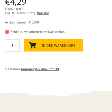
€
4,29
€
0,86
/
100
g
inkl. 10 % MwSt.
zzgl.
Versand
Artikelnummer:
312300
Bald aus, wir arbeiten am Nachschub.
Hirse
glutenfrei
IN DEN WARENKORB
Bio
500g,
Getreide
aus
Sie haben
Anregungen zum Produkt
?
dem
südlichen
Wiener
Becken
Menge