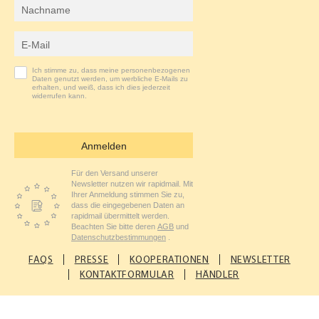
Nachname
M
E-Mail-Adresse
Ich stimme zu, dass meine personenbezogenen
Daten genutzt werden, um werbliche E-Mails zu
erhalten, und weiß, dass ich dies jederzeit
widerrufen kann.
Anmelden
Für den Versand unserer
Newsletter nutzen wir rapidmail. Mit
Ihrer Anmeldung stimmen Sie zu,
dass die eingegebenen Daten an
rapidmail übermittelt werden.
Beachten Sie bitte deren
AGB
und
Datenschutzbestimmungen
.
FAQS
PRESSE
KOOPERATIONEN
NEWSLETTER
KONTAKTFORMULAR
HÄNDLER