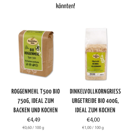
könnten!
ROGGENMEHL T500 BIO
DINKELVOLLKORNGRIESS U
750G, IDEAL ZUM
RGETREIDE BIO 400G, I
BACKEN UND KOCHEN
DEAL ZUM KOCHEN
€
4,49
€
4,00
€
0,60
/
100
g
€
1,00
/
100
g