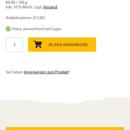
€
0,90
/
100
g
inkl. 10 % MwSt.
zzgl.
Versand
Artikelnummer:
411265
Hurra, ausreichend auf Lager.
Hildegardbrot
Backmischung
IN DEN WARENKORB
Bio
500g,
einfache
Zubereitung
Sie haben
Anregungen zum Produkt
?
Menge