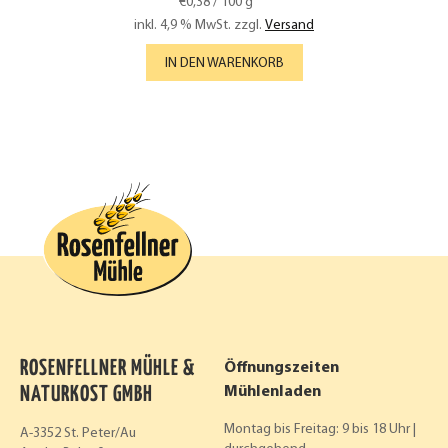
€
0,38
/
100
g
inkl. 4,9 % MwSt.
zzgl.
Versand
IN DEN WARENKORB
ROSENFELLNER MÜHLE &
Öffnungszeiten
NATURKOST GMBH
Mühlenladen
Montag bis Freitag: 9 bis 18 Uhr |
A-3352 St. Peter/Au