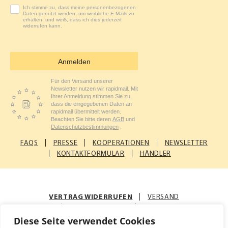
Ich stimme zu, dass meine personenbezogenen
Daten genutzt werden, um werbliche E-Mails zu
erhalten, und weiß, dass ich dies jederzeit
widerrufen kann.
Anmelden
Für den Versand unserer
Newsletter nutzen wir rapidmail. Mit
Ihrer Anmeldung stimmen Sie zu,
dass die eingegebenen Daten an
rapidmail übermittelt werden.
Beachten Sie bitte deren
AGB
und
Datenschutzbestimmungen
.
FAQS
PRESSE
KOOPERATIONEN
NEWSLETTER
KONTAKTFORMULAR
HÄNDLER
VERTRAG WIDERRUFEN
VERSAND
ZAHLUNGSARTEN
AGB
Diese Seite verwendet Cookies