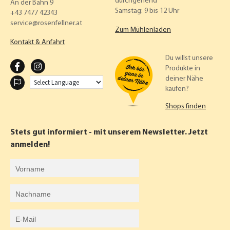
durchgehend
An der Bahn 9
Samstag: 9 bis 12 Uhr
+43 7477 42343
service
rosenfellner.at
Zum Mühlenladen
Kontakt & Anfahrt
Du willst unsere
F
I
Produkte in
deiner Nähe
A
N
kaufen?
C
S
Shops finden
E
T
B
A
Stets gut informiert - mit unserem Newsletter. Jetzt
O
G
anmelden!
O
R
Vorname
K
A
Nachname
M
E-Mail-Adresse