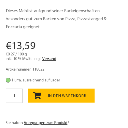
Dieses Mehl ist aufgrund seiner Backeigenschaften
besonders gut zum Backen von Pizza, Pizzastangerl &
Foccacia geeignet.
€
13,59
€
0,27
/
100
g
inkl. 10 % MwSt.
zzgl.
Versand
Artikelnummer:
118022
Hurra, ausreichend auf Lager.
Bio
Pizzamehl
IN DEN WARENKORB
5kg
Typo
00
Menge
Sie haben
Anregungen zum Produkt
?