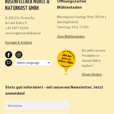
ROSENFELLNER MÜHLE &
Öffnungszeiten
NATURKOST GMBH
Mühlenladen
Montag bis Freitag: 9 bis 18 Uhr |
A-3352 St. Peter/Au
durchgehend
An der Bahn 9
Samstag: 9 bis 12 Uhr
+43 7477 42343
service
rosenfellner.at
Zum Mühlenladen
Kontakt & Anfahrt
Du willst unsere
F
I
Produkte in
deiner Nähe
A
N
kaufen?
C
S
Shops finden
E
T
B
A
Stets gut informiert - mit unserem Newsletter. Jetzt
O
G
anmelden!
O
R
Vorname
K
A