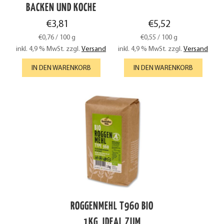
BACKEN UND KOCHE
€
3,81
€
5,52
€
0,76
/
100
g
€
0,55
/
100
g
inkl. 4,9 % MwSt.
zzgl.
Versand
inkl. 4,9 % MwSt.
zzgl.
Versand
IN DEN WARENKORB
IN DEN WARENKORB
ROGGENMEHL T960 BIO
1KG, IDEAL ZUM