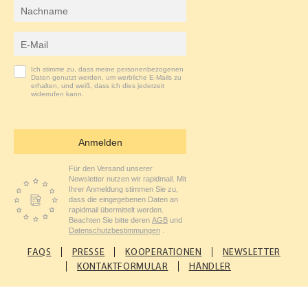
Nachname
M
E-Mail-Adresse
Ich stimme zu, dass meine personenbezogenen
Daten genutzt werden, um werbliche E-Mails zu
erhalten, und weiß, dass ich dies jederzeit
widerrufen kann.
Anmelden
Für den Versand unserer
Newsletter nutzen wir rapidmail. Mit
Ihrer Anmeldung stimmen Sie zu,
dass die eingegebenen Daten an
rapidmail übermittelt werden.
Beachten Sie bitte deren
AGB
und
Datenschutzbestimmungen
.
FAQS
PRESSE
KOOPERATIONEN
NEWSLETTER
KONTAKTFORMULAR
HÄNDLER