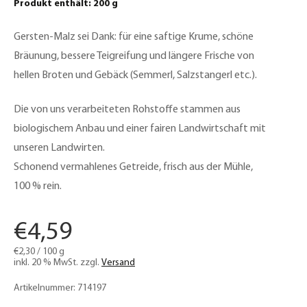
Produkt enthält: 200
g
Gersten-Malz sei Dank: für eine saftige Krume, schöne
Bräunung, bessere Teigreifung und längere Frische von
hellen Broten und Gebäck (Semmerl, Salzstangerl etc.).
Die von uns verarbeiteten Rohstoffe stammen aus
biologischem Anbau und einer fairen Landwirtschaft mit
unseren Landwirten.
Schonend vermahlenes Getreide, frisch aus der Mühle,
100 % rein.
€
4,59
€
2,30
/
100
g
inkl. 20 % MwSt.
zzgl.
Versand
Artikelnummer:
714197