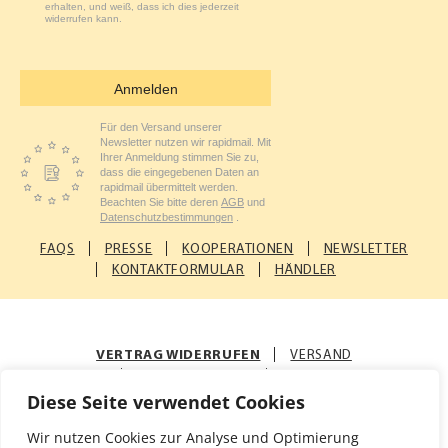
erhalten, und weiß, dass ich dies jederzeit
widerrufen kann.
Anmelden
Für den Versand unserer
Newsletter nutzen wir rapidmail. Mit
Ihrer Anmeldung stimmen Sie zu,
dass die eingegebenen Daten an
rapidmail übermittelt werden.
Beachten Sie bitte deren
AGB
und
Datenschutzbestimmungen
.
FAQS
PRESSE
KOOPERATIONEN
NEWSLETTER
KONTAKTFORMULAR
HÄNDLER
VERTRAG WIDERRUFEN
VERSAND
ZAHLUNGSARTEN
AGB
Diese Seite verwendet Cookies
© Rosenfellner Mühle & Naturkost GmbH
Wir nutzen Cookies zur Analyse und Optimierung
Impressum
Datenschutz