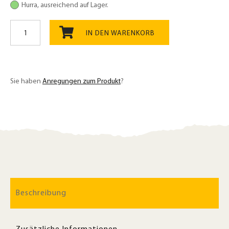
Hurra, ausreichend auf Lager.
Gerstenbackmalz
Bio
IN DEN WARENKORB
200g,
ideal
zum
Brotbacken
Sie haben
Anregungen zum Produkt
?
Menge
Beschreibung