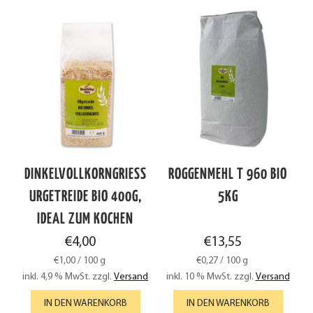
DINKELVOLLKORNGRIESS U
ROGGENMEHL T 960 BIO
RGETREIDE BIO 400G, I
5KG
DEAL ZUM KOCHEN
€
4,00
€
13,55
€
1,00
/
100
g
€
0,27
/
100
g
inkl. 4,9 % MwSt.
zzgl.
Versand
inkl. 10 % MwSt.
zzgl.
Versand
IN DEN WARENKORB
IN DEN WARENKORB