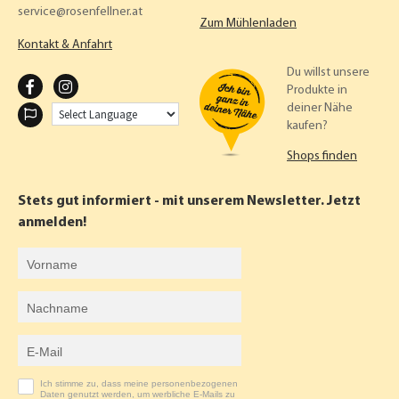
service
rosenfellner.at
Zum Mühlenladen
Kontakt & Anfahrt
Du willst unsere
F
I
Produkte in
deiner Nähe
A
N
kaufen?
C
S
Shops finden
E
T
B
A
Stets gut informiert - mit unserem Newsletter. Jetzt
O
G
anmelden!
O
R
Vorname
K
A
Nachname
M
E-Mail-Adresse
Ich stimme zu, dass meine personenbezogenen
Daten genutzt werden, um werbliche E-Mails zu