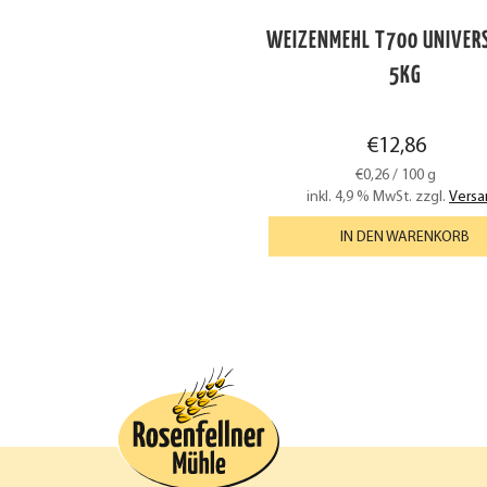
WEIZENMEHL T700 UNIVERS
5KG
€
12,86
€
0,26
/
100
g
inkl. 4,9 % MwSt.
zzgl.
Versa
IN DEN WARENKORB