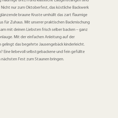
g flaumige Brez’n und klassische Laugenstangerl sind
. Nicht nur zum Oktoberfest, das köstliche Backwerk
 glänzende braune Kruste umhüllt das zart flaumige
 für Zuhaus. Mit unserer praktischen Backmischung
am mit deinen Liebsten frisch selber backen – ganz
lauge. Mit der einfachen Anleitung auf der
gelingt das begehrte Jausengebäck kinderleicht.
? Eine liebevoll selbstgebackene und fein gefüllte
m nächsten Fest zum Staunen bringen.