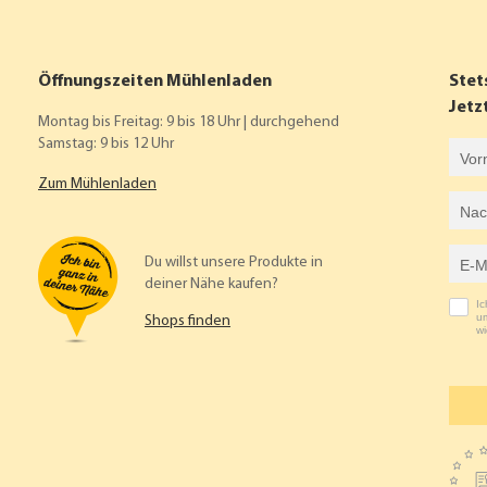
Öffnungszeiten Mühlenladen
Stet
Jetz
Montag bis Freitag: 9 bis 18 Uhr | durchgehend
Samstag: 9 bis 12 Uhr
Vorname
Zum Mühlenladen
Nachname
E-Mail-Adresse
Du willst unsere Produkte in
deiner Nähe kaufen?
I
um
Shops finden
wi