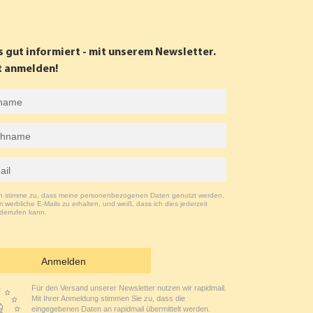
s gut informiert - mit unserem Newsletter.
t anmelden!
ch stimme zu, dass meine personenbezogenen Daten genutzt werden,
 werbliche E-Mails zu erhalten, und weiß, dass ich dies jederzeit
derrufen kann.
Anmelden
Für den Versand unserer Newsletter nutzen wir rapidmail.
Mit Ihrer Anmeldung stimmen Sie zu, dass die
eingegebenen Daten an rapidmail übermittelt werden.