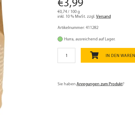
€
3,99
€
0,74
/
100
g
inkl. 10 % MwSt.
zzgl.
Versand
Artikelnummer:
411282
Hurra, ausreichend auf Lager.
Brez'n
und
IN DEN WARE
Laugengebäck
Backmischung
Bio
540g
Sie haben
Anregungen zum Produkt
?
Menge