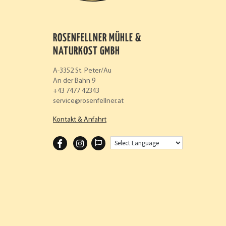
ROSENFELLNER MÜHLE &
NATURKOST GMBH
A-3352 St. Peter/Au
An der Bahn 9
+43 7477 42343
service
rosenfellner.at
Kontakt & Anfahrt
F
I
A
N
C
S
E
T
B
A
O
G