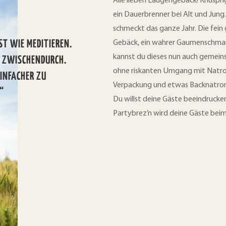
Alle lieben Laugengebäck! Knuspri
ein Dauerbrenner bei Alt und Jung
schmeckt das ganze Jahr. Die fein
ST WIE MEDITIEREN.
Gebäck, ein wahrer Gaumenschmaus
kannst du dieses nun auch gemeins
K ZWISCHENDURCH.
ohne riskanten Umgang mit Natron
EINFACHER ZU
Verpackung und etwas Backnatron 
“
Du willst deine Gäste beeindrucken
Partybrez’n wird deine Gäste bei