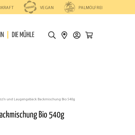
PALMÖLFREI
RKRAFT
VEGAN
0
IN
DIE MÜHLE
S
S
D
U
H
E
C
O
I
H
P
N
E
S
K
F
O
I
N
N
T
ez’n und Laugengebäck Backmischung Bio 540g
D
O
Backmischung Bio 540g
E
N