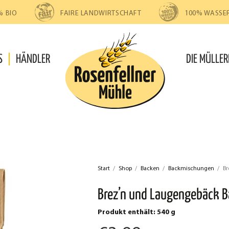
% BIO
FAIRE LANDWIRTSCHAFT
100% WASSE
S
HÄNDLER
DIE MÜLLER
Start
/
Shop
/
Backen
/
Backmischungen
/
Br
Brez’n und Laugengebäck 
Produkt enthält: 540
g