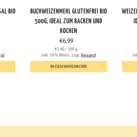
AL BIO
BUCHWEIZENMEHL GLUTENFREI BIO
WEIZE
500G, IDEAL ZUM BACKEN UND
I
KOCHEN
€
6,99
€
1,40
/
100
g
nd
inkl. 10 % MwSt.
zzgl.
Versand
in
IN DEN WARENKORB