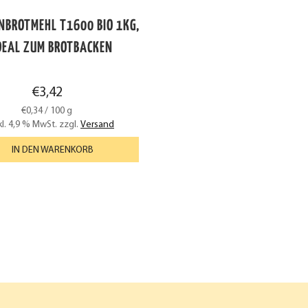
NBROTMEHL T1600 BIO 1KG,
DEAL ZUM BROTBACKEN
€
3,42
€
0,34
/
100
g
kl. 4,9 % MwSt.
zzgl.
Versand
IN DEN WARENKORB