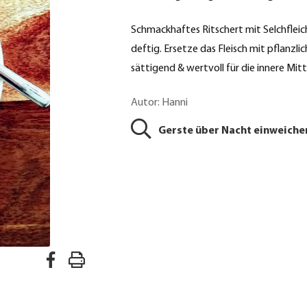
Schmackhaftes Ritschert mit Selchfleich 
deftig. Ersetze das Fleisch mit pflanzli
sättigend & wertvoll für die innere Mitt
Autor: Hanni
Gerste über Nacht einweiche
A
R
u
e
f