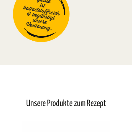
Gerste
ist
ballaststoffreich
& begünstigt
unsere
Verdauung.
Unsere Produkte zum Rezept