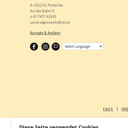
A-3352 St. Peter/Au
An der Bahn 9
+43 7477 42343
service
rosenfellner.at
Kontakt & Anfahrt
F
I
A
N
C
S
E
T
B
A
O
G
O
R
K
A
FAQS
PR
M
Diese Seite verwendet Cookies