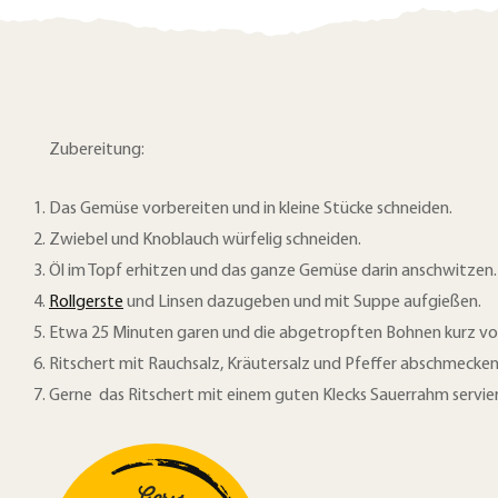
z
F
a
e
c
p
e
t
b
Zubereitung:
d
o
Das Gemüse vorbereiten und in kleine Stücke schneiden.
o
r
Zwiebel und Knoblauch würfelig schneiden.
k
u
Öl im Topf erhitzen und das ganze Gemüse darin anschwitzen.
t
Rollgerste
und Linsen dazugeben und mit Suppe aufgießen.
c
e
Etwa 25 Minuten garen und die abgetropften Bohnen kurz vo
k
i
Ritschert mit Rauchsalz, Kräutersalz und Pfeffer abschmecken
l
e
Gerne das Ritschert mit einem guten Klecks Sauerrahm servie
e
n
n