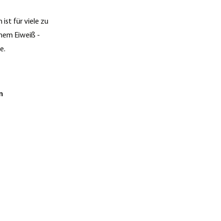
ist für viele zu
chem Eiweiß -
e.
n