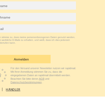
ch stimme zu, dass meine personenbezogenen Daten genutzt werden,
 werbliche E-Mails zu erhalten, und weiß, dass ich dies jederzeit
derrufen kann.
Anmelden
Für den Versand unserer Newsletter nutzen wir rapidmail.
Mit Ihrer Anmeldung stimmen Sie zu, dass die
eingegebenen Daten an rapidmail übermittelt werden.
Beachten Sie bitte deren
AGB
und
Datenschutzbestimmungen
.
HÄNDLER