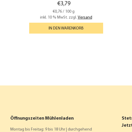
€
3,79
€
0,76
/
100
g
inkl. 10 % MwSt.
zzgl.
Versand
IN DEN WARENKORB
Öffnungszeiten Mühlenladen
Stet
Jetz
Montag bis Freitag: 9 bis 18 Uhr | durchgehend