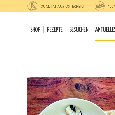
Zur
Zum
Navigation
Inhalt
QUALITÄT AUS ÖSTERREICH
100
springen
springen
SHOP
REZEPTE
BESUCHEN
AKTUELLE