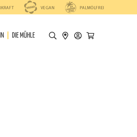
PALMÖLFREI
RKRAFT
VEGAN
0
IN
DIE MÜHLE
S
S
D
U
H
E
C
O
I
H
P
N
E
S
K
F
O
I
N
N
T
D
O
E
N