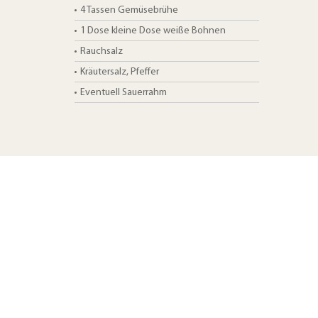
4 Tassen
Gemüsebrühe
1 Dose
kleine Dose weiße Bohnen
Rauchsalz
Kräutersalz, Pfeffer
Eventuell Sauerrahm