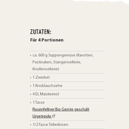
ZUTATEN:
Für 4 Portionen
ca. 600
g
Suppengemüse (Karotten,
Pastinaken, Stangensellerie,
Knollensellerie)
1
Zwiebel
1
Knoblauchzehe
4
EL
Maiskeimöl
1 Tasse
Rosenfellner Bio Gerste geschält
Urgetreide
1/2 Tasse
Tellerlinsen