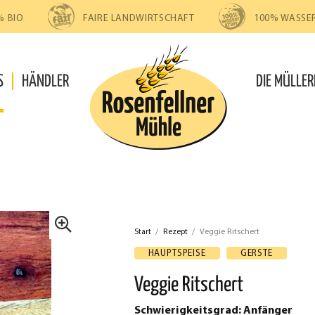
% BIO
FAIRE LANDWIRTSCHAFT
100% WASSE
S
HÄNDLER
DIE MÜLLER
Start
/
Rezept
/
Veggie Ritschert
🔍
HAUPTSPEISE
GERSTE
Veggie Ritschert
Schwierigkeitsgrad: Anfänger