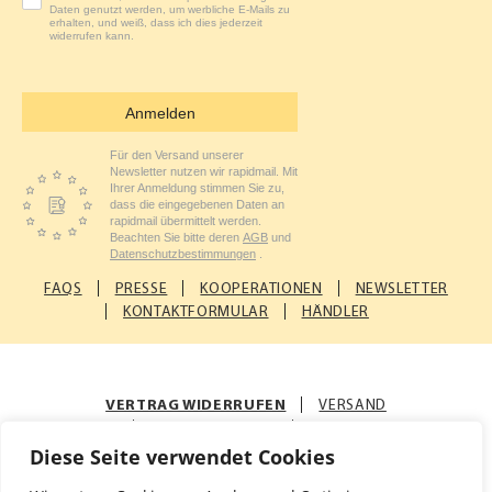
Daten genutzt werden, um werbliche E-Mails zu
erhalten, und weiß, dass ich dies jederzeit
widerrufen kann.
Anmelden
Für den Versand unserer
Newsletter nutzen wir rapidmail. Mit
Ihrer Anmeldung stimmen Sie zu,
dass die eingegebenen Daten an
rapidmail übermittelt werden.
Beachten Sie bitte deren
AGB
und
Datenschutzbestimmungen
.
FAQS
PRESSE
KOOPERATIONEN
NEWSLETTER
KONTAKTFORMULAR
HÄNDLER
VERTRAG WIDERRUFEN
VERSAND
ZAHLUNGSARTEN
AGB
Diese Seite verwendet Cookies
© Rosenfellner Mühle & Naturkost GmbH