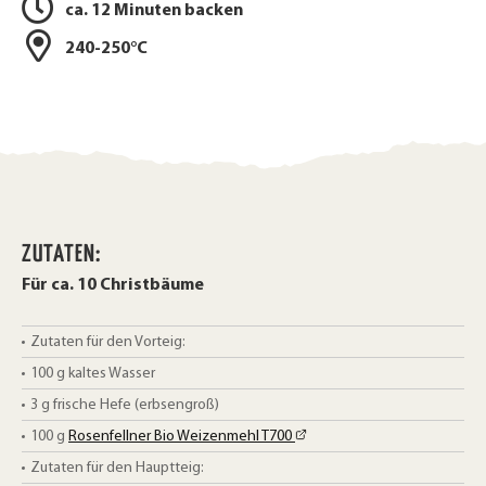
t
ca. 12 Minuten backen
c
e
240-250°C
k
i
l
e
e
n
n
ZUTATEN:
Für ca. 10 Christbäume
Zutaten für den Vorteig:
100
g
kaltes Wasser
3
g
frische Hefe (erbsengroß)
100
g
Rosenfellner Bio Weizenmehl T700
Zutaten für den Hauptteig: