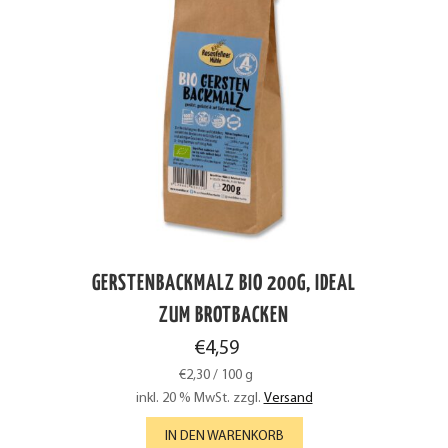
GERSTENBACKMALZ BIO 200G, IDEAL
ZUM BROTBACKEN
€
4,59
€
2,30
/
100
g
inkl. 20 % MwSt.
zzgl.
Versand
IN DEN WARENKORB