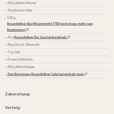
250
g
kaltes Wasser
10
g
frische Hefe
520
g
Rosenfellner Bio Weizenmehl T700 (und etwas mehr zum
Bearbeiten)
20
g
Rosenfellner Bio Gerstenbackmalz
20
g
Öl (z.b. Olivenöl)
11
g
Salz
Öl zum Einfetten
250
g
Natronlauge
Zum Bestreuen Rosenfellner Salzstangerlsalz grob
Zubereitung:
Vorteig: