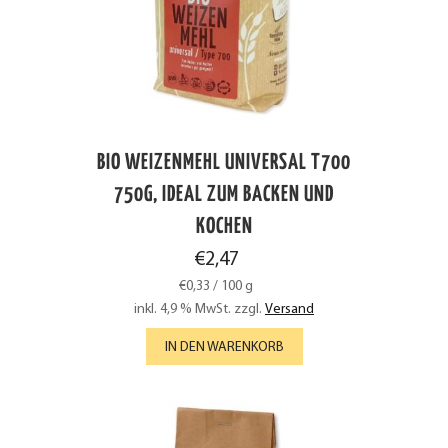
BIO WEIZENMEHL UNIVERSAL T700
750G, IDEAL ZUM BACKEN UND
KOCHEN
€
2,47
€
0,33
/
100
g
inkl. 4,9 % MwSt.
zzgl.
Versand
IN DEN WARENKORB