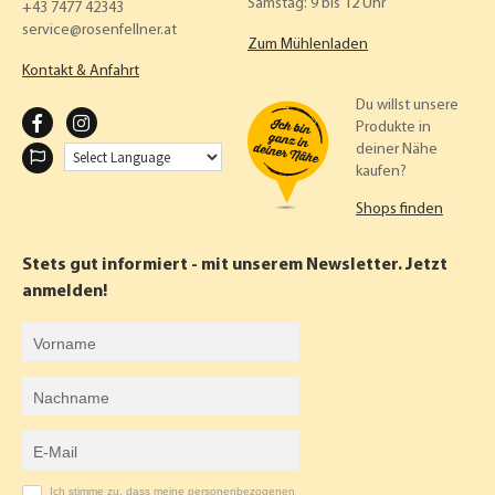
Samstag: 9 bis 12 Uhr
+43 7477 42343
service
rosenfellner.at
Zum Mühlenladen
Kontakt & Anfahrt
Du willst unsere
F
I
Produkte in
deiner Nähe
A
N
kaufen?
C
S
Shops finden
E
T
B
A
Stets gut informiert - mit unserem Newsletter. Jetzt
O
G
anmelden!
O
R
Vorname
K
A
Nachname
M
E-Mail-Adresse
Ich stimme zu, dass meine personenbezogenen