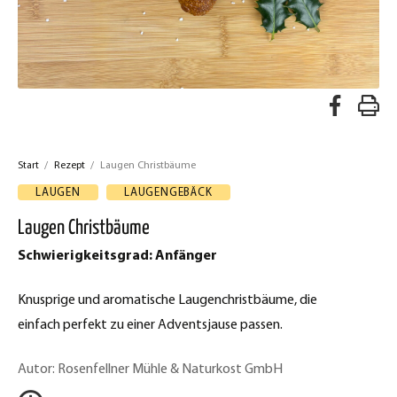
A
R
u
e
f
Start
/
Rezept
/
Laugen Christbäume
z
F
LAUGEN
LAUGENGEBÄCK
a
e
Laugen Christbäume
c
p
Schwierigkeitsgrad: Anfänger
e
t
b
Knusprige und aromatische Laugenchristbäume, die
d
o
einfach perfekt zu einer Adventsjause passen.
o
r
k
Autor: Rosenfellner Mühle & Naturkost GmbH
u