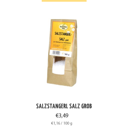
SALZSTANGERL SALZ GROB
€
3,49
€
1,16
/
100
g