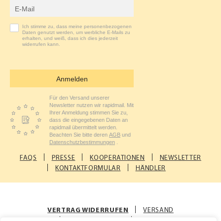
E-Mail-Adresse
Ich stimme zu, dass meine personenbezogenen
Daten genutzt werden, um werbliche E-Mails zu
erhalten, und weiß, dass ich dies jederzeit
widerrufen kann.
Anmelden
Für den Versand unserer
Newsletter nutzen wir rapidmail. Mit
Ihrer Anmeldung stimmen Sie zu,
dass die eingegebenen Daten an
rapidmail übermittelt werden.
Beachten Sie bitte deren
AGB
und
Datenschutzbestimmungen
.
FAQS
PRESSE
KOOPERATIONEN
NEWSLETTER
KONTAKTFORMULAR
HÄNDLER
VERTRAG WIDERRUFEN
VERSAND
ZAHLUNGSARTEN
AGB