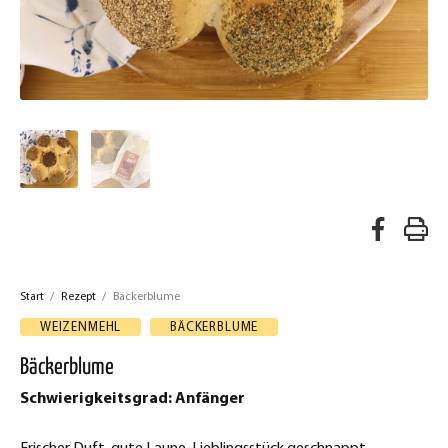
A
R
u
e
f
Start
/
Rezept
/
Bäckerblume
z
F
WEIZENMEHL
BÄCKERBLUME
a
e
Bäckerblume
c
p
Schwierigkeitsgrad: Anfänger
e
t
b