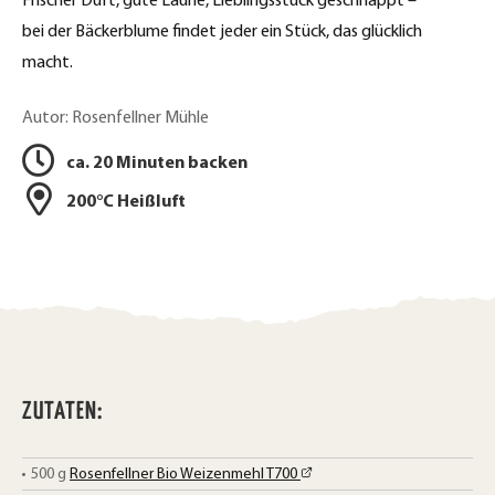
Frischer Duft, gute Laune, Lieblingsstück geschnappt –
d
o
bei der Bäckerblume findet jeder ein Stück, das glücklich
o
r
macht.
k
u
t
Autor: Rosenfellner Mühle
c
e
ca. 20 Minuten backen
k
i
200°C Heißluft
l
e
e
n
n
ZUTATEN:
500
g
Rosenfellner Bio Weizenmehl T700