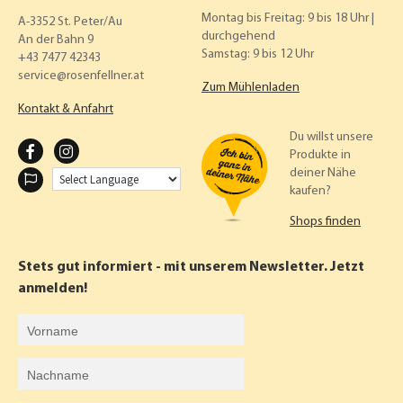
Montag bis Freitag: 9 bis 18 Uhr |
A-3352 St. Peter/Au
durchgehend
An der Bahn 9
Samstag: 9 bis 12 Uhr
+43 7477 42343
service
rosenfellner.at
Zum Mühlenladen
Kontakt & Anfahrt
Du willst unsere
F
I
Produkte in
deiner Nähe
A
N
kaufen?
C
S
Shops finden
E
T
B
A
Stets gut informiert - mit unserem Newsletter. Jetzt
O
G
anmelden!
O
R
Vorname
K
A
Nachname
M