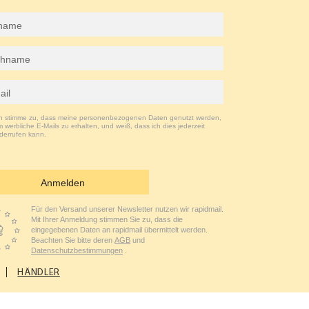
ch stimme zu, dass meine personenbezogenen Daten genutzt werden,
 werbliche E-Mails zu erhalten, und weiß, dass ich dies jederzeit
derrufen kann.
Anmelden
Für den Versand unserer Newsletter nutzen wir rapidmail.
Mit Ihrer Anmeldung stimmen Sie zu, dass die
eingegebenen Daten an rapidmail übermittelt werden.
Beachten Sie bitte deren
AGB
und
Datenschutzbestimmungen
.
HÄNDLER