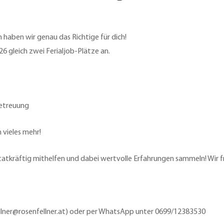
haben wir genau das Richtige für dich!
6 gleich zwei Ferialjob-Plätze an.
Betreuung
 vieles mehr!
 tatkräftig mithelfen und dabei wertvolle Erfahrungen sammeln! Wir f
llner@rosenfellner.at) oder per WhatsApp unter 0699/12383530