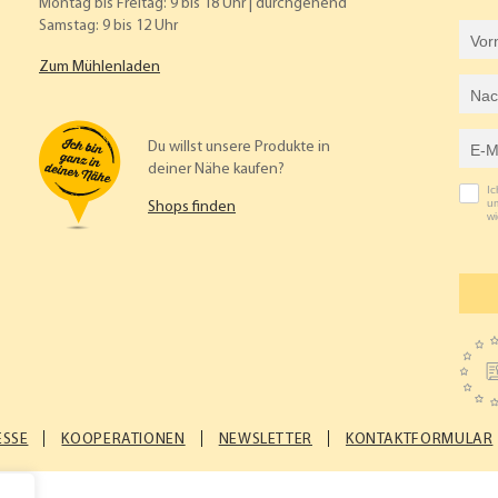
Montag bis Freitag: 9 bis 18 Uhr | durchgehend
Samstag: 9 bis 12 Uhr
Vorname
Zum Mühlenladen
Nachname
E-Mail-Adresse
Du willst unsere Produkte in
deiner Nähe kaufen?
I
um
Shops finden
wi
ESSE
KOOPERATIONEN
NEWSLETTER
KONTAKTFORMULAR