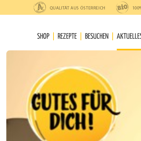
Zur
Zum
Navigation
Inhalt
QUALITÄT AUS ÖSTERREICH
100
springen
springen
SHOP
REZEPTE
BESUCHEN
AKTUELLE