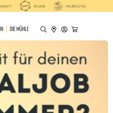
PALMÖLFREI
RKRAFT
VEGAN
0
IN
DIE MÜHLE
S
S
D
U
H
E
C
O
I
H
P
N
E
S
K
F
O
I
N
N
T
D
O
E
N