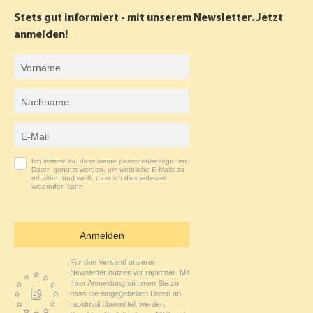
B
A
Stets gut informiert - mit unserem Newsletter. Jetzt
O
G
anmelden!
O
R
Vorname
K
A
Nachname
M
E-Mail-Adresse
Ich stimme zu, dass meine personenbezogenen
Daten genutzt werden, um werbliche E-Mails zu
erhalten, und weiß, dass ich dies jederzeit
widerrufen kann.
Anmelden
Für den Versand unserer
Newsletter nutzen wir rapidmail. Mit
Ihrer Anmeldung stimmen Sie zu,
dass die eingegebenen Daten an
rapidmail übermittelt werden.