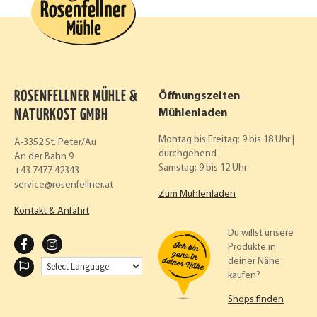
ROSENFELLNER MÜHLE &
Öffnungszeiten
NATURKOST GMBH
Mühlenladen
Montag bis Freitag: 9 bis 18 Uhr |
A-3352 St. Peter/Au
durchgehend
An der Bahn 9
Samstag: 9 bis 12 Uhr
+43 7477 42343
service
rosenfellner.at
Zum Mühlenladen
Kontakt & Anfahrt
Du willst unsere
F
I
Produkte in
deiner Nähe
A
N
kaufen?
C
S
Shops finden
E
T