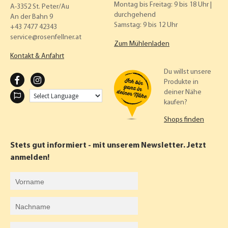
Montag bis Freitag: 9 bis 18 Uhr |
A-3352 St. Peter/Au
durchgehend
An der Bahn 9
Samstag: 9 bis 12 Uhr
+43 7477 42343
service
rosenfellner.at
Zum Mühlenladen
Kontakt & Anfahrt
Du willst unsere
F
I
Produkte in
deiner Nähe
A
N
kaufen?
C
S
Shops finden
E
T
B
A
Stets gut informiert - mit unserem Newsletter. Jetzt
O
G
anmelden!
O
R
Vorname
K
A
Nachname
M
E-Mail-Adresse