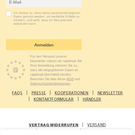
Ich stimme zu, dass meine personenbezogenen
Daten genutzt werden, um werbliche E-Mails zu
erhalten, und weiß, dass ich dies jederzeit
widerrufen kann.
Anmelden
Für den Versand unserer
Newsletter nutzen wir rapidmail. Mit
Ihrer Anmeldung stimmen Sie zu,
dass die eingegebenen Daten an
rapidmail übermittelt werden.
Beachten Sie bitte deren
AGB
und
Datenschutzbestimmungen
.
FAQS
PRESSE
KOOPERATIONEN
NEWSLETTER
KONTAKTFORMULAR
HÄNDLER
VERTRAG WIDERRUFEN
VERSAND
ZAHLUNGSARTEN
AGB