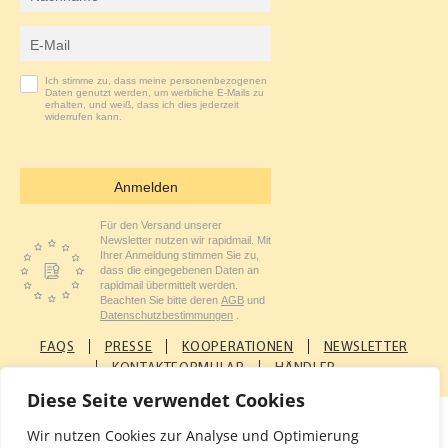
E-Mail-Adresse
Ich stimme zu, dass meine personenbezogenen
Daten genutzt werden, um werbliche E-Mails zu
erhalten, und weiß, dass ich dies jederzeit
widerrufen kann.
Anmelden
Für den Versand unserer
Newsletter nutzen wir rapidmail. Mit
Ihrer Anmeldung stimmen Sie zu,
dass die eingegebenen Daten an
rapidmail übermittelt werden.
Beachten Sie bitte deren
AGB
und
Datenschutzbestimmungen
.
FAQS
PRESSE
KOOPERATIONEN
NEWSLETTER
KONTAKTFORMULAR
HÄNDLER
Diese Seite verwendet Cookies
Wir nutzen Cookies zur Analyse und Optimierung