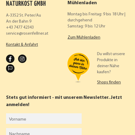
NATURKOST GMBH
Mühlenladen
Montag bis Freitag: 9 bis 18 Uhr |
A-3352 St. Peter/Au
durchgehend
An der Bahn 9
Samstag: 9 bis 12 Uhr
+43 7477 42343
service
rosenfellner.at
Zum Mühlenladen
Kontakt & Anfahrt
Du willst unsere
F
I
Produkte in
deiner Nähe
A
N
kaufen?
C
S
Shops finden
E
T
B
A
Stets gut informiert - mit unserem Newsletter. Jetzt
O
G
anmelden!
O
R
Vorname
K
A
Nachname
M