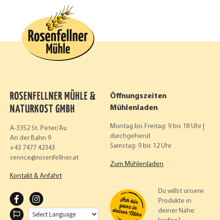
ROSENFELLNER MÜHLE &
Öffnungszeiten
NATURKOST GMBH
Mühlenladen
Montag bis Freitag: 9 bis 18 Uhr |
A-3352 St. Peter/Au
durchgehend
An der Bahn 9
Samstag: 9 bis 12 Uhr
+43 7477 42343
service
rosenfellner.at
Zum Mühlenladen
Kontakt & Anfahrt
Du willst unsere
F
I
Produkte in
deiner Nähe
A
N