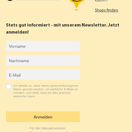
kaufen?
C
S
Shops finden
E
T
B
A
Stets gut informiert - mit unserem Newsletter. Jetzt
O
G
anmelden!
O
R
Vorname
K
A
Nachname
M
E-Mail-Adresse
Ich stimme zu, dass meine personenbezogenen
Daten genutzt werden, um werbliche E-Mails zu
erhalten, und weiß, dass ich dies jederzeit
widerrufen kann.
Anmelden
Für den Versand unserer