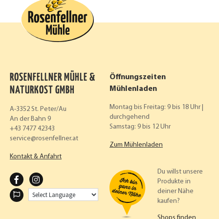
ROSENFELLNER MÜHLE &
Öffnungszeiten
NATURKOST GMBH
Mühlenladen
Montag bis Freitag: 9 bis 18 Uhr |
A-3352 St. Peter/Au
durchgehend
An der Bahn 9
Samstag: 9 bis 12 Uhr
+43 7477 42343
service
rosenfellner.at
Zum Mühlenladen
Kontakt & Anfahrt
Du willst unsere
F
I
Produkte in
deiner Nähe
A
N
kaufen?
C
S
Shops finden