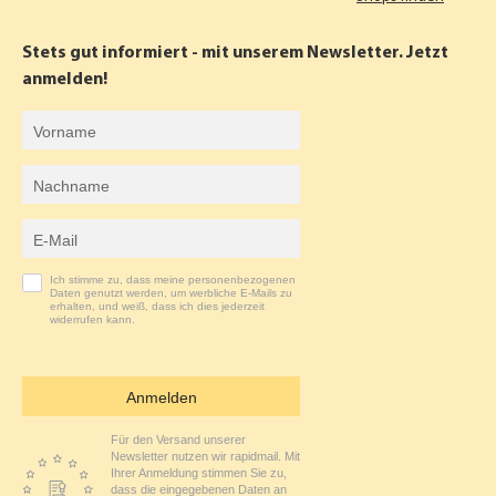
E
T
B
A
Stets gut informiert - mit unserem Newsletter. Jetzt
O
G
anmelden!
O
R
Vorname
K
A
Nachname
M
E-Mail-Adresse
Ich stimme zu, dass meine personenbezogenen
Daten genutzt werden, um werbliche E-Mails zu
erhalten, und weiß, dass ich dies jederzeit
widerrufen kann.
Anmelden
Für den Versand unserer
Newsletter nutzen wir rapidmail. Mit
Ihrer Anmeldung stimmen Sie zu,
dass die eingegebenen Daten an