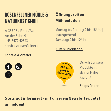
ROSENFELLNER MÜHLE &
Öffnungszeiten
NATURKOST GMBH
Mühlenladen
Montag bis Freitag: 9 bis 18 Uhr |
A-3352 St. Peter/Au
durchgehend
An der Bahn 9
Samstag: 9 bis 12 Uhr
+43 7477 42343
service
rosenfellner.at
Zum Mühlenladen
Kontakt & Anfahrt
Du willst unsere
F
I
Produkte in
deiner Nähe
A
N
kaufen?
C
S
Shops finden
E
T
B
A
Stets gut informiert - mit unserem Newsletter. Jetzt
O
G
anmelden!