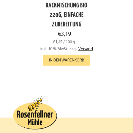
BACKMISCHUNG BIO
220G, EINFACHE
ZUBEREITUNG
€
3,19
€
1,45
/
100
g
inkl. 10 % MwSt.
zzgl.
Versand
IN DEN WARENKORB