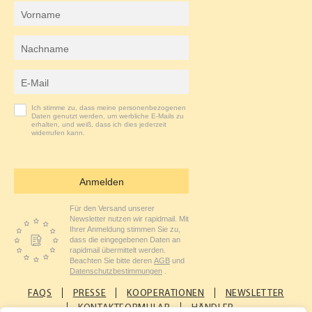
O
R
Vorname
K
A
Nachname
M
E-Mail-Adresse
Ich stimme zu, dass meine personenbezogenen
Daten genutzt werden, um werbliche E-Mails zu
erhalten, und weiß, dass ich dies jederzeit
widerrufen kann.
Anmelden
Für den Versand unserer
Newsletter nutzen wir rapidmail. Mit
Ihrer Anmeldung stimmen Sie zu,
dass die eingegebenen Daten an
rapidmail übermittelt werden.
Beachten Sie bitte deren
AGB
und
Datenschutzbestimmungen
.
FAQS
PRESSE
KOOPERATIONEN
NEWSLETTER
KONTAKTFORMULAR
HÄNDLER