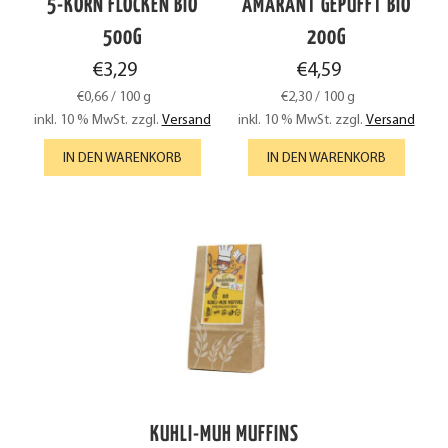
5-KORN FLOCKEN BIO
AMARANT GEPUFFT BIO
500G
200G
€
3,29
€
4,59
€
0,66
/
100
g
€
2,30
/
100
g
inkl. 10 % MwSt.
zzgl.
Versand
inkl. 10 % MwSt.
zzgl.
Versand
IN DEN WARENKORB
IN DEN WARENKORB
KUHLI-MUH MUFFINS