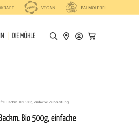
PALMÖLFREI
RKRAFT
VEGAN
0
IN
DIE MÜHLE
S
S
D
U
H
E
C
O
I
H
P
N
E
S
K
F
O
I
N
N
T
rei Backm. Bio 500g, einfache Zubereitung
D
O
Backm. Bio 500g, einfache
E
N