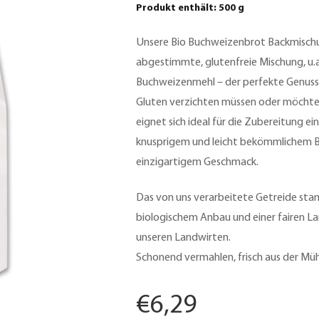
Produkt enthält: 500
g
Unsere Bio Buchweizenbrot Backmischun
abgestimmte, glutenfreie Mischung, u.a
Buchweizenmehl – der perfekte Genuss fü
Gluten verzichten müssen oder möchte
eignet sich ideal für die Zubereitung ei
knusprigem und leicht bekömmlichem B
einzigartigem Geschmack.
Das von uns verarbeitete Getreide st
biologischem Anbau und einer fairen L
unseren Landwirten.
Schonend vermahlen, frisch aus der Mühl
€
6,29