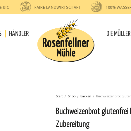
% BIO
FAIRE LANDWIRTSCHAFT
100% WASSE
S
HÄNDLER
DIE MÜLLER
Start
/
Shop
/
Backen
/
Buchweizenbrot glutenf
Buchweizenbrot glutenfrei 
Zubereitung