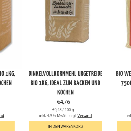
IO 1KG,
DINKELVOLLKORNMEHL URGETREIDE
BIO W
OCHEN
BIO 1KG, IDEAL ZUM BACKEN UND
750G
KOCHEN
€
4,76
€
0,48
/
100
g
nd
inkl. 4,9 % MwSt.
zzgl.
Versand
in
IN DEN WARENKORB