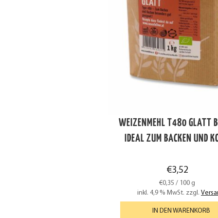
WEIZENMEHL T480 GLATT B
IDEAL ZUM BACKEN UND K
€
3,52
€
0,35
/
100
g
inkl. 4,9 % MwSt.
zzgl.
Versa
IN DEN WARENKORB