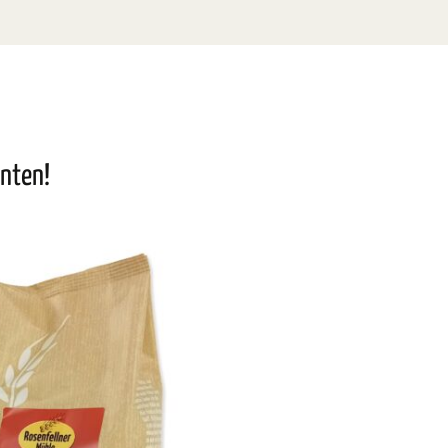
nnten!