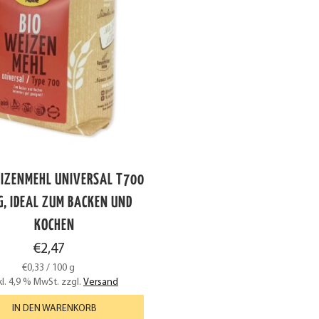
EIZENMEHL UNIVERSAL T700
, IDEAL ZUM BACKEN UND
KOCHEN
€
2,47
€
0,33
/
100
g
kl. 4,9 % MwSt.
zzgl.
Versand
IN DEN WARENKORB