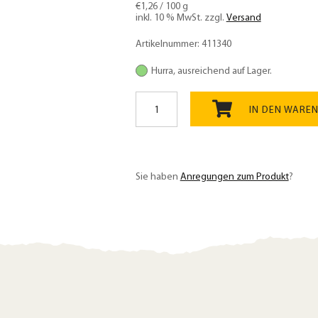
€
1,26
/
100
g
inkl. 10 % MwSt.
zzgl.
Versand
Artikelnummer:
411340
Hurra, ausreichend auf Lager.
Buchweizenbrot
glutenfrei
IN DEN WARE
Backm.
Bio
500g,
einfache
Sie haben
Anregungen zum Produkt
?
Zubereitung
Menge