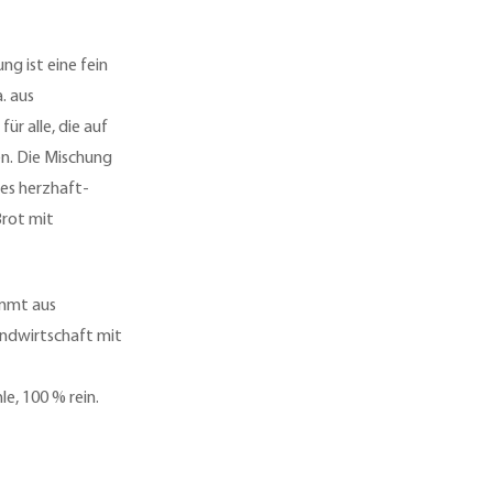
g ist eine fein
. aus
r alle, die auf
n. Die Mischung
nes herzhaft-
rot mit
ammt aus
andwirtschaft mit
e, 100 % rein.