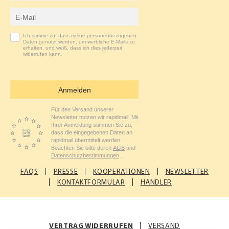
E-Mail-Adresse
Ich stimme zu, dass meine personenbezogenen
Daten genutzt werden, um werbliche E-Mails zu
erhalten, und weiß, dass ich dies jederzeit
widerrufen kann.
Anmelden
Für den Versand unserer
Newsletter nutzen wir rapidmail. Mit
Ihrer Anmeldung stimmen Sie zu,
dass die eingegebenen Daten an
rapidmail übermittelt werden.
Beachten Sie bitte deren
AGB
und
Datenschutzbestimmungen
.
FAQS
PRESSE
KOOPERATIONEN
NEWSLETTER
KONTAKTFORMULAR
HÄNDLER
VERTRAG WIDERRUFEN
VERSAND