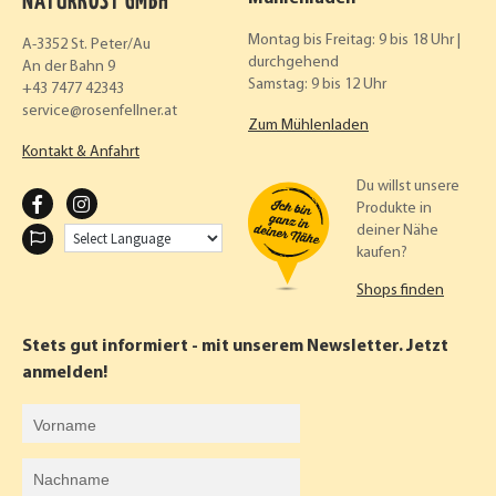
NATURKOST GMBH
Montag bis Freitag: 9 bis 18 Uhr |
A-3352 St. Peter/Au
durchgehend
An der Bahn 9
Samstag: 9 bis 12 Uhr
+43 7477 42343
service
rosenfellner.at
Zum Mühlenladen
Kontakt & Anfahrt
Du willst unsere
F
I
Produkte in
deiner Nähe
A
N
kaufen?
C
S
Shops finden
E
T
B
A
Stets gut informiert - mit unserem Newsletter. Jetzt
O
G
anmelden!
O
R
Vorname
K
A
Nachname
M