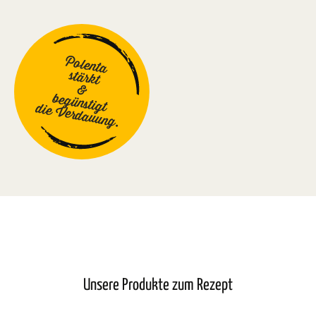
Polenta
stärkt
&
begünstigt
die Verdauung.
Unsere Produkte zum Rezept