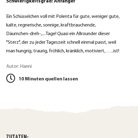
t
Schwierigkeitsgrad: Anfänger
b
d
o
Ein Schüsselchen voll mit Polenta für gute, weniger gute,
o
r
kalte, regnerische, sonnige, kraftbrauchende,
k
Däumchen-dreh-,....Tage! Quasi ein Allrounder dieser
u
t
"Sterz", der zu jeder Tageszeit schnell einmal passt, weil
c
e
man hungrig, traurig, fröhlich, kränklich, motiviert, …..ist!
k
i
Autor: Hanni
l
e
e
10 Minuten quellen lassen
n
n
ZUTATEN: