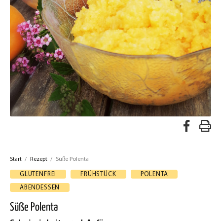
A
R
u
e
f
Start
/
Rezept
/
Süße Polenta
z
F
GLUTENFREI
FRÜHSTÜCK
POLENTA
a
e
ABENDESSEN
c
p
Süße Polenta
e