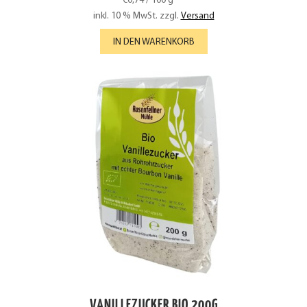
€
0,74
/
100
g
inkl. 10 % MwSt.
zzgl.
Versand
IN DEN WARENKORB
VANILLEZUCKER BIO 200G