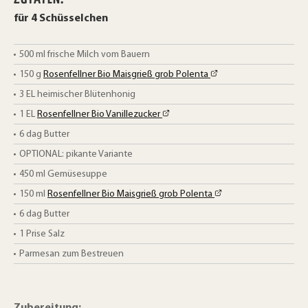
für 4 Schüsselchen
500
ml
frische Milch vom Bauern
150
g
Rosenfellner Bio Maisgrieß grob Polenta
3
EL
heimischer Blütenhonig
1
EL
Rosenfellner Bio Vanillezucker
6
dag
Butter
OPTIONAL: pikante Variante
450
ml
Gemüsesuppe
150
ml
Rosenfellner Bio Maisgrieß grob Polenta
6
dag
Butter
1
Prise Salz
Parmesan zum Bestreuen
Zubereitung: