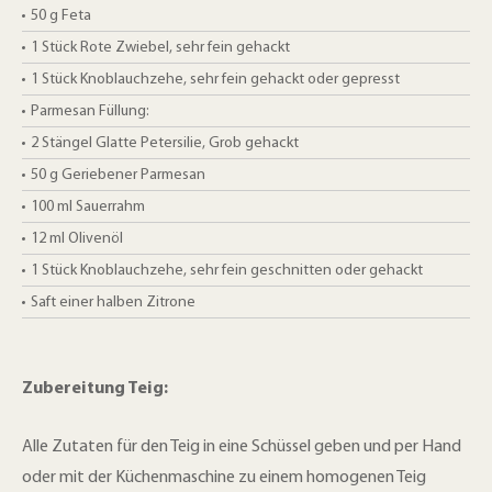
50
g
Feta
1
Stück
Rote Zwiebel, sehr fein gehackt
1
Stück
Knoblauchzehe, sehr fein gehackt oder gepresst
Parmesan Füllung:
2 Stängel
Glatte Petersilie, Grob gehackt
50
g
Geriebener Parmesan
100
ml
Sauerrahm
12
ml
Olivenöl
1
Stück
Knoblauchzehe, sehr fein geschnitten oder gehackt
Saft einer halben Zitrone
Zubereitung Teig:
Alle Zutaten für den Teig in eine Schüssel geben und per Hand
oder mit der Küchenmaschine zu einem homogenen Teig