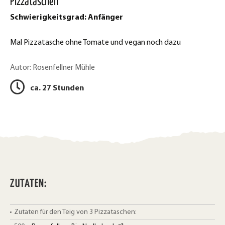
Pizzataschen
c
p
Schwierigkeitsgrad: Anfänger
e
t
b
Mal Pizzatasche ohne Tomate und vegan noch dazu
d
o
o
r
Autor: Rosenfellner Mühle
k
u
ca. 27 Stunden
t
c
e
k
i
l
e
e
n
n
ZUTATEN:
Zutaten für den Teig von 3 Pizzataschen: