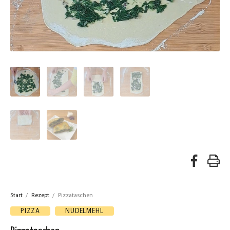
A
R
u
e
f
Start
/
Rezept
/
Pizzataschen
z
F
PIZZA
NUDELMEHL
a
e