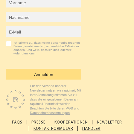
K
A
Nachname
M
E-Mail-Adresse
Ich stimme zu, dass meine personenbezogenen
Daten genutzt werden, um werbliche E-Mails zu
erhalten, und weiß, dass ich dies jederzeit
widerrufen kann.
Anmelden
Für den Versand unserer
Newsletter nutzen wir rapidmail. Mit
Ihrer Anmeldung stimmen Sie zu,
dass die eingegebenen Daten an
rapidmail übermittelt werden.
Beachten Sie bitte deren
AGB
und
Datenschutzbestimmungen
.
FAQS
PRESSE
KOOPERATIONEN
NEWSLETTER
KONTAKTFORMULAR
HÄNDLER