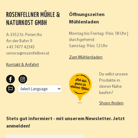
ROSENFELLNER MÜHLE &
Öffnungszeiten
NATURKOST GMBH
Mühlenladen
Montag bis Freitag: 9 bis 18 Uhr |
A-3352 St. Peter/Au
durchgehend
An der Bahn 9
Samstag: 9 bis 12 Uhr
+43 7477 42343
service
rosenfellner.at
Zum Mühlenladen
Kontakt & Anfahrt
Du willst unsere
F
I
Produkte in
deiner Nähe
A
N
kaufen?
C
S
Shops finden
E
T
B
A
Stets gut informiert - mit unserem Newsletter. Jetzt
O
G
anmelden!
O
R
Vorname