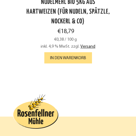
NUDELMEHL BIO 5KG AUS
HARTWEIZEN (FÜR NUDELN, SPÄTZLE,
NOCKERL & CO)
€
18,79
€
0,38
/
100
g
inkl. 4,9 % MwSt.
zzgl.
Versand
IN DEN WARENKORB