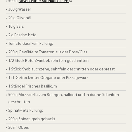
500
g
Rosenfellner Bio Nudl elmeh
300
g
Wasser
20
g
Olivenöl
10
g
Salz
2
g
Frische Hefe
Tomate-Basilikum Füllung:
200
g
Gewürfelte Tomaten aus der Dose/Glas
1/2
Stück
Rote Zwiebel, sehr fein geschnitten
1
Stück
Knoblauchzehe, sehr fein geschnitten oder gepresst
1
TL
Getrockneter Oregano oder Pizzagewürz
1 Stängel
Frisches Basilikum
500
g
Mozzarella zum Belegen, halbiert und in dünne Scheiben
geschnitten
Spinat-Feta Füllung:
200
g
Spinat, grob gehackt
50
ml
Obers