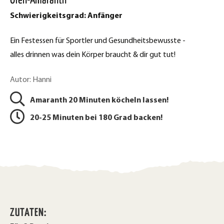
Ofen-Amaranth
e
t
Schwierigkeitsgrad: Anfänger
b
d
o
Ein Festessen für Sportler und Gesundheitsbewusste -
o
r
alles drinnen was dein Körper braucht & dir gut tut!
k
u
t
Autor: Hanni
c
e
Amaranth 20 Minuten köcheln lassen!
k
i
20-25 Minuten bei 180 Grad backen!
l
e
e
n
n
ZUTATEN: