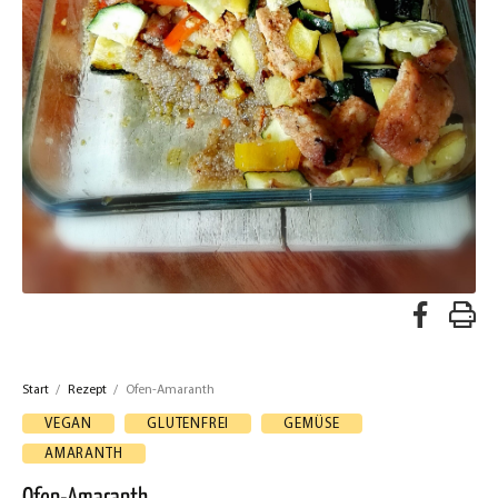
A
R
u
e
f
Start
/
Rezept
/
Ofen-Amaranth
z
F
VEGAN
GLUTENFREI
GEMÜSE
a
e
AMARANTH
c
p