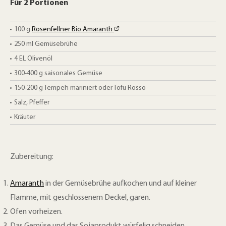
Für 2 Portionen
100
g
Rosenfellner Bio Amaranth
250
ml
Gemüsebrühe
4
EL
Olivenöl
300-400
g
saisonales Gemüse
150-200
g
Tempeh mariniert oder Tofu Rosso
Salz, Pfeffer
Kräuter
Zubereitung:
Amaranth
in der Gemüsebrühe aufkochen und auf kleiner
Flamme, mit geschlossenem Deckel, garen.
Ofen vorheizen.
Das Gemüse und das Sojaprodukt würfelig schneiden.