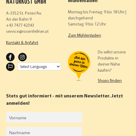
NATURKOST GMBH
Mühlenladen
Montag bis Freitag: 9 bis 18 Uhr |
A-3352 St. Peter/Au
durchgehend
An der Bahn 9
Samstag: 9 bis 12 Uhr
+43 7477 42343
service
rosenfellner.at
Zum Mühlenladen
Kontakt & Anfahrt
Du willst unsere
F
I
Produkte in
deiner Nähe
A
N
kaufen?
C
S
Shops finden
E
T
B
A
Stets gut informiert - mit unserem Newsletter. Jetzt
O
G
anmelden!
O
R
Vorname
K
A
Nachname
M