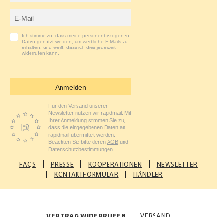
E-Mail-Adresse
Ich stimme zu, dass meine personenbezogenen
Daten genutzt werden, um werbliche E-Mails zu
erhalten, und weiß, dass ich dies jederzeit
widerrufen kann.
Anmelden
Für den Versand unserer
Newsletter nutzen wir rapidmail. Mit
Ihrer Anmeldung stimmen Sie zu,
dass die eingegebenen Daten an
rapidmail übermittelt werden.
Beachten Sie bitte deren
AGB
und
Datenschutzbestimmungen
.
FAQS
PRESSE
KOOPERATIONEN
NEWSLETTER
KONTAKTFORMULAR
HÄNDLER
VERTRAG WIDERRUFEN
VERSAND