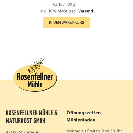
€
3,15
/
100
g
inkl. 10 % MwSt.
zzgl.
Versand
IN DEN WARENKORB
ROSENFELLNER MÜHLE &
Öffnungszeiten
NATURKOST GMBH
Mühlenladen
Montag bis Freitag: 9 bis 18 Uhr |
A-3352 St. Peter/Au