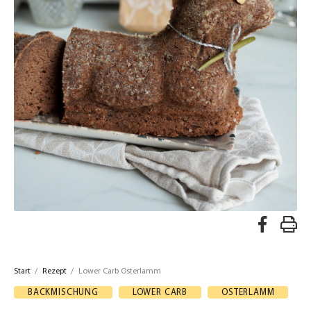
A
R
u
e
f
Start
/
Rezept
/
Lower Carb Osterlamm
z
F
BACKMISCHUNG
LOWER CARB
OSTERLAMM
a
e