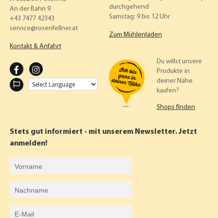
durchgehend
An der Bahn 9
Samstag: 9 bis 12 Uhr
+43 7477 42343
service
rosenfellner.at
Zum Mühlenladen
Kontakt & Anfahrt
Du willst unsere
F
I
Produkte in
deiner Nähe
A
N
kaufen?
C
S
Shops finden
E
T
B
A
Stets gut informiert - mit unserem Newsletter. Jetzt
O
G
anmelden!
O
R
Vorname
K
A
Nachname
M
E-Mail-Adresse