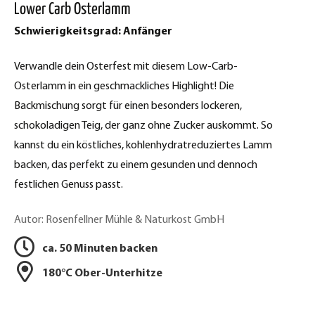
Lower Carb Osterlamm
c
p
Schwierigkeitsgrad: Anfänger
e
t
b
Verwandle dein Osterfest mit diesem Low-Carb-
d
o
Osterlamm in ein geschmackliches Highlight! Die
o
r
Backmischung sorgt für einen besonders lockeren,
k
schokoladigen Teig, der ganz ohne Zucker auskommt. So
u
t
kannst du ein köstliches, kohlenhydratreduziertes Lamm
c
e
backen, das perfekt zu einem gesunden und dennoch
k
i
festlichen Genuss passt.
l
e
Autor: Rosenfellner Mühle & Naturkost GmbH
e
n
n
ca. 50 Minuten backen
180°C Ober-Unterhitze