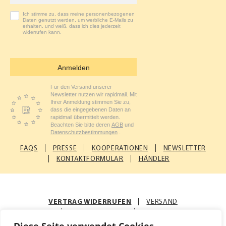
Ich stimme zu, dass meine personenbezogenen
Daten genutzt werden, um werbliche E-Mails zu
erhalten, und weiß, dass ich dies jederzeit
widerrufen kann.
Anmelden
Für den Versand unserer
Newsletter nutzen wir rapidmail. Mit
Ihrer Anmeldung stimmen Sie zu,
dass die eingegebenen Daten an
rapidmail übermittelt werden.
Beachten Sie bitte deren
AGB
und
Datenschutzbestimmungen
.
FAQS
PRESSE
KOOPERATIONEN
NEWSLETTER
KONTAKTFORMULAR
HÄNDLER
VERTRAG WIDERRUFEN
VERSAND
ZAHLUNGSARTEN
AGB