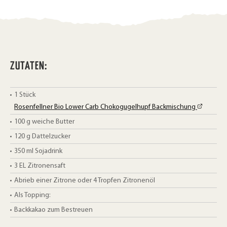
ZUTATEN:
1
Stück
Rosenfellner Bio Lower Carb Chokogugelhupf Backmischung
100
g
weiche Butter
120
g
Dattelzucker
350
ml
Sojadrink
3
EL
Zitronensaft
Abrieb einer Zitrone oder 4 Tropfen Zitronenöl
Als Topping:
Backkakao zum Bestreuen