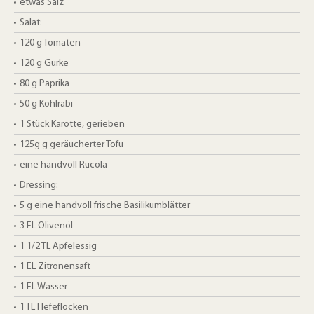
etwas Salz
Salat:
120
g
Tomaten
120
g
Gurke
80
g
Paprika
50
g
Kohlrabi
1
Stück
Karotte, gerieben
125g
g
geräucherter Tofu
eine handvoll Rucola
Dressing:
5
g
eine handvoll frische Basilikumblätter
3
EL
Olivenöl
1 1/2
TL
Apfelessig
1
EL
Zitronensaft
1
EL
Wasser
1
TL
Hefeflocken