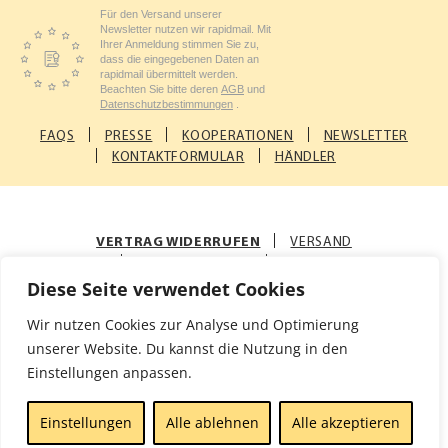
Für den Versand unserer
Newsletter nutzen wir rapidmail. Mit
Ihrer Anmeldung stimmen Sie zu,
dass die eingegebenen Daten an
rapidmail übermittelt werden.
Beachten Sie bitte deren
AGB
und
Datenschutzbestimmungen
.
FAQS
PRESSE
KOOPERATIONEN
NEWSLETTER
KONTAKTFORMULAR
HÄNDLER
VERTRAG WIDERRUFEN
VERSAND
ZAHLUNGSARTEN
AGB
Diese Seite verwendet Cookies
© Rosenfellner Mühle & Naturkost GmbH
Wir nutzen Cookies zur Analyse und Optimierung
Impressum
Datenschutz
unserer Website. Du kannst die Nutzung in den
Einstellungen anpassen.
Einstellungen
Alle ablehnen
Alle akzeptieren