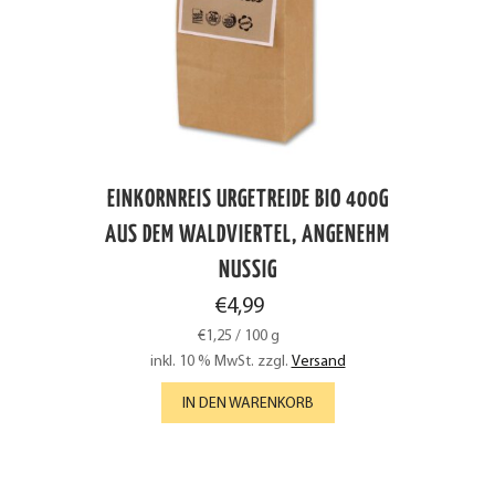
EINKORNREIS URGETREIDE BIO 400G
AUS DEM WALDVIERTEL, ANGENEHM
NUSSIG
€
4,99
€
1,25
/
100
g
inkl. 10 % MwSt.
zzgl.
Versand
IN DEN WARENKORB