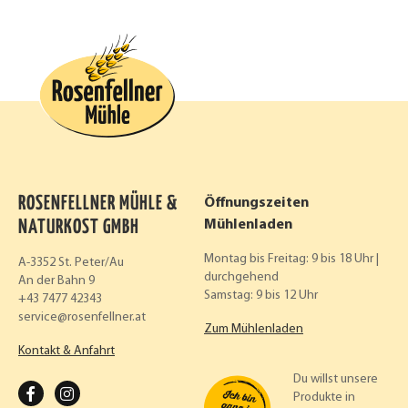
ROSENFELLNER MÜHLE &
Öffnungszeiten
NATURKOST GMBH
Mühlenladen
Montag bis Freitag: 9 bis 18 Uhr |
A-3352 St. Peter/Au
durchgehend
An der Bahn 9
Samstag: 9 bis 12 Uhr
+43 7477 42343
service
rosenfellner.at
Zum Mühlenladen
Kontakt & Anfahrt
Du willst unsere
F
I
Produkte in