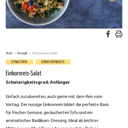
A
R
u
e
f
Start
/
Rezept
/
Einkornreis-Salat
z
F
EINKORN
EINKORNREIS
a
e
Einkornreis-Salat
c
p
Schwierigkeitsgrad: Anfänger
e
t
b
Einfach zuzubereiten, auch gerne mit dem Reis vom
d
o
Vortag. Der nussige Einkornreis bildet die perfekte Basis
o
r
für frisches Gemüse, geräucherten Tofu und ein
k
aromatisches Basilikum-Dressing. Ideal als leichtes
u