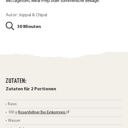
t
Mittagessen, Meal Prep oder sommerliche Beilage.
c
e
k
Autor: Joppal & Chipal
i
l
e
30 Minuten
e
n
n
ZUTATEN:
Zutaten für 2 Portionen
Basis:
100
g
Rosenfellner Bio Einkornreis
Wasser