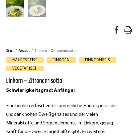
A
R
u
e
f
Start
/
Rezept
/
Einkorn – Zitronenrisotto
z
F
HAUPTSPEISE
EINKORN
EINKORNREIS
a
e
VEGETARISCH
c
p
Einkorn – Zitronenrisotto
e
t
Schwierigkeitsgrad: Anfänger
b
d
o
Eine herrlich erfrischende sommerliche Hauptspeise, die
o
r
uns dank hohen Eiweißgehaltes und der vielen
k
Mineralstoffe und Spurenelemente im Einkorn, genug
u
t
Kraft für die zweite Tageshälfte gibt. Ein weiterer
c