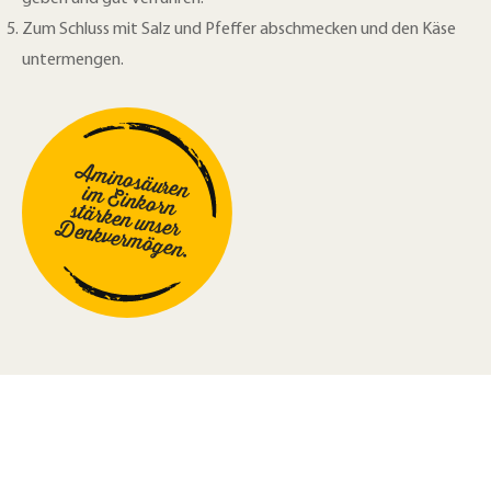
Zum Schluss mit Salz und Pfeffer abschmecken und den Käse
untermengen.
Aminosäuren
im Einkorn
stärken unser
Denkvermögen.