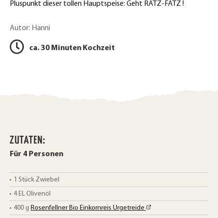
e
Pluspunkt dieser tollen Hauptspeise: Geht RATZ-FATZ !
k
i
Autor: Hanni
l
e
e
ca. 30 Minuten Kochzeit
n
n
ZUTATEN:
Für 4 Personen
1 Stück
Zwiebel
4
EL
Olivenöl
400
g
Rosenfellner Bio Einkornreis Urgetreide