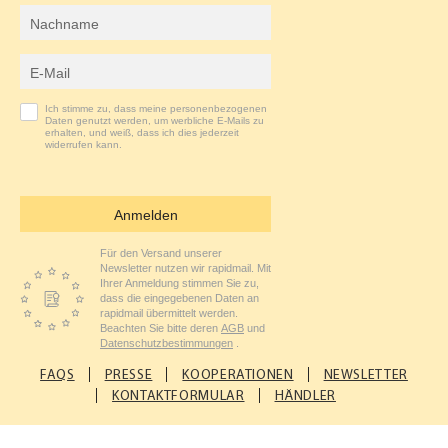
Nachname
M
E-Mail-Adresse
Ich stimme zu, dass meine personenbezogenen
Daten genutzt werden, um werbliche E-Mails zu
erhalten, und weiß, dass ich dies jederzeit
widerrufen kann.
Anmelden
Für den Versand unserer
Newsletter nutzen wir rapidmail. Mit
Ihrer Anmeldung stimmen Sie zu,
dass die eingegebenen Daten an
rapidmail übermittelt werden.
Beachten Sie bitte deren
AGB
und
Datenschutzbestimmungen
.
FAQS
PRESSE
KOOPERATIONEN
NEWSLETTER
KONTAKTFORMULAR
HÄNDLER