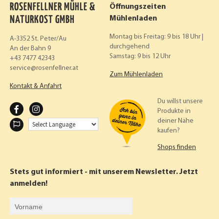
ROSENFELLNER MÜHLE &
Öffnungszeiten
NATURKOST GMBH
Mühlenladen
Montag bis Freitag: 9 bis 18 Uhr |
A-3352 St. Peter/Au
durchgehend
An der Bahn 9
Samstag: 9 bis 12 Uhr
+43 7477 42343
service
rosenfellner.at
Zum Mühlenladen
Kontakt & Anfahrt
Du willst unsere
F
I
Produkte in
deiner Nähe
A
N
kaufen?
C
S
Shops finden
E
T
B
A
Stets gut informiert - mit unserem Newsletter. Jetzt
O
G
anmelden!
O
R
Vorname
K
A