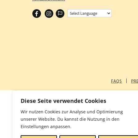
F
I
A
N
C
S
E
T
B
A
O
G
O
R
K
A
FAQS
PR
M
Diese Seite verwendet Cookies
Wir nutzen Cookies zur Analyse und Optimierung
unserer Website. Du kannst die Nutzung in den
Einstellungen anpassen.