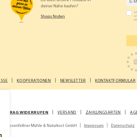
Du willst unsere Produkte in
deiner Nähe kaufen?
I
um
Shops finden
wi
ESSE
KOOPERATIONEN
NEWSLETTER
KONTAKTFORMULAR
VERTRAG WIDERRUFEN
VERSAND
ZAHLUNGSARTEN
AG
© Rosenfellner Mühle & Naturkost GmbH
Impressum
Datenschutz