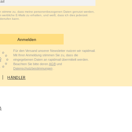
ch stimme zu, dass meine personenbezogenen Daten genutzt werden,
 werbliche E-Mails zu erhalten, und weiß, dass ich dies jederzeit
derrufen kann.
Anmelden
Für den Versand unserer Newsletter nutzen wir rapidmail.
Mit Ihrer Anmeldung stimmen Sie zu, dass die
eingegebenen Daten an rapidmail übermittelt werden.
Beachten Sie bitte deren
AGB
und
Datenschutzbestimmungen
.
HÄNDLER
B