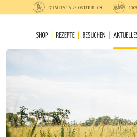
Zur
Zum
Navigation
Inhalt
QUALITÄT AUS ÖSTERREICH
100
springen
springen
SHOP
REZEPTE
BESUCHEN
AKTUELLE