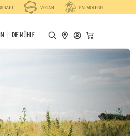
PALMÖLFREI
RKRAFT
VEGAN
0
IN
DIE MÜHLE
S
S
D
U
H
E
C
O
I
H
P
N
E
S
K
F
O
I
N
N
T
D
O
E
N