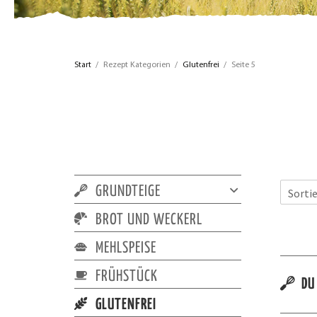
Start
/
Rezept Kategorien
/
Glutenfrei
/
Seite 5
GRUNDTEIGE
BROT UND WECKERL
MEHLSPEISE
FRÜHSTÜCK
DU
GLUTENFREI