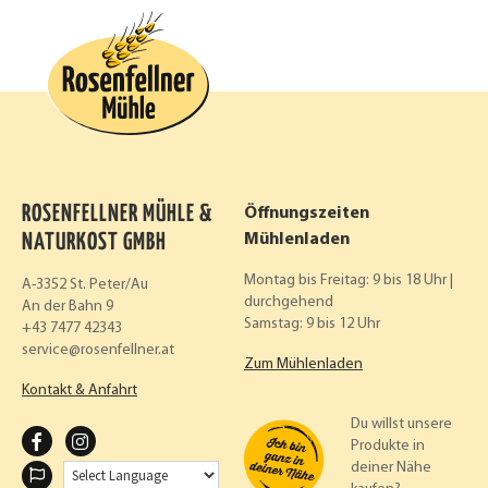
ROSENFELLNER MÜHLE &
Öffnungszeiten
NATURKOST GMBH
Mühlenladen
Montag bis Freitag: 9 bis 18 Uhr |
A-3352 St. Peter/Au
durchgehend
An der Bahn 9
Samstag: 9 bis 12 Uhr
+43 7477 42343
service
rosenfellner.at
Zum Mühlenladen
Kontakt & Anfahrt
Du willst unsere
F
I
Produkte in
deiner Nähe
A
N