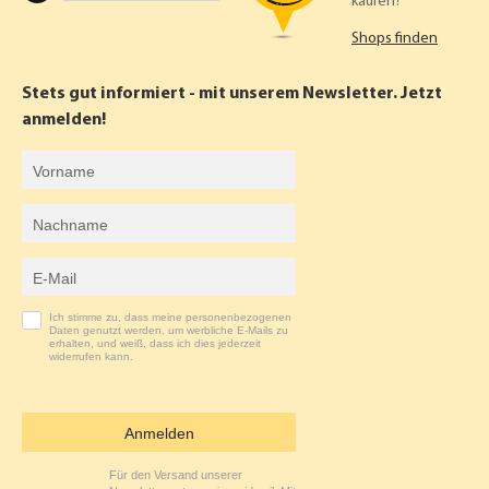
kaufen?
C
S
Shops finden
E
T
B
A
Stets gut informiert - mit unserem Newsletter. Jetzt
O
G
anmelden!
O
R
Vorname
K
A
Nachname
M
E-Mail-Adresse
Ich stimme zu, dass meine personenbezogenen
Daten genutzt werden, um werbliche E-Mails zu
erhalten, und weiß, dass ich dies jederzeit
widerrufen kann.
Anmelden
Für den Versand unserer