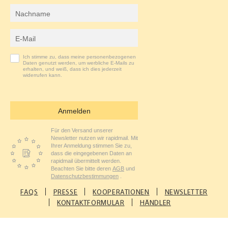
Nachname
M
E-Mail-Adresse
Ich stimme zu, dass meine personenbezogenen
Daten genutzt werden, um werbliche E-Mails zu
erhalten, und weiß, dass ich dies jederzeit
widerrufen kann.
Anmelden
Für den Versand unserer
Newsletter nutzen wir rapidmail. Mit
Ihrer Anmeldung stimmen Sie zu,
dass die eingegebenen Daten an
rapidmail übermittelt werden.
Beachten Sie bitte deren
AGB
und
Datenschutzbestimmungen
.
FAQS
PRESSE
KOOPERATIONEN
NEWSLETTER
KONTAKTFORMULAR
HÄNDLER