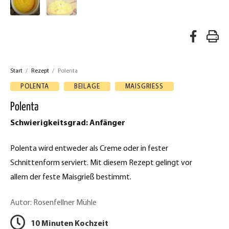
A
R
u
e
f
Start
/
Rezept
/
Polenta
z
F
POLENTA
BEILAGE
MAISGRIESS
a
e
Polenta
c
p
Schwierigkeitsgrad: Anfänger
e
t
b
Polenta wird entweder als Creme oder in fester
d
o
Schnittenform serviert. Mit diesem Rezept gelingt vor
o
r
allem der feste Maisgrieß bestimmt.
k
u
t
Autor: Rosenfellner Mühle
c
e
10 Minuten Kochzeit