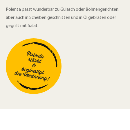
Polenta passt wunderbar zu Gulasch oder Bohnengerichten,
aber auch in Scheiben geschnitten und in Öl gebraten oder
gegrillt mit Salat.
Polenta
stärkt
&
begünstigt
die Verdauung!