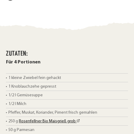
k
i
l
e
e
n
n
ZUTATEN:
Für 4 Portionen
1 kleine
Zwiebel fein gehackt
1
Knoblauchzehe gepresst
1/2 l
Gemüsesuppe
1/2 l
Milch
Pfeffer, Muskat, Koriander, Piment frisch gemahlen
250
g
Rosenfellner Bio Maisgrieß grob
50
g
Parmesan