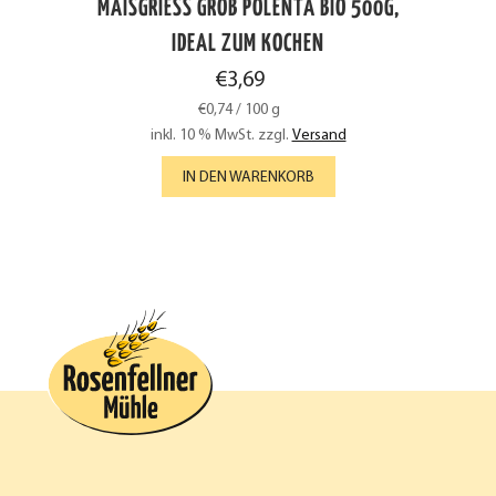
MAISGRIESS GROB POLENTA BIO 500G, I
DEAL ZUM KOCHEN
€
3,69
€
0,74
/
100
g
inkl. 10 % MwSt.
zzgl.
Versand
IN DEN WARENKORB