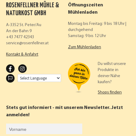
ROSENFELLNER MÜHLE &
Öffnungszeiten
NATURKOST GMBH
Mühlenladen
Montag bis Freitag: 9 bis 18 Uhr |
A-3352 St. Peter/Au
durchgehend
An der Bahn 9
Samstag: 9 bis 12 Uhr
+43 7477 42343
service
rosenfellner.at
Zum Mühlenladen
Kontakt & Anfahrt
Du willst unsere
F
I
Produkte in
deiner Nähe
A
N
kaufen?
C
S
Shops finden
E
T
B
A
Stets gut informiert - mit unserem Newsletter. Jetzt
O
G
anmelden!
O
R
Vorname
K
A