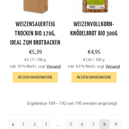
WEIZENSAUERTEIG
WEIZENVOLLKORN-
TROCKEN BIO 170G,
KNÖDELBROT BIO 300G
IDEAL ZUM BROTBACKEN
€
5,39
€
4,95
€
3,17
/
100
g
€
1,65
/
100
g
inkl. 10 % MwSt.
zzgl.
Versand
inkl. 4,9 % MwSt.
zzgl.
Versand
IN DEN WARENKORB
IN DEN WARENKORB
Ergebnisse 169 – 192 von 195 werden angezeigt
1
2
3
…
5
6
7
8
9