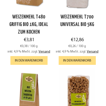
WEIZENMEHL T480
WEIZENMEHL T700
GRIFFIG BIO 1KG, IDEAL
UNIVERSAL BIO 5KG
ZUM KOCHEN
€
3,81
€
12,86
€
0,38
/
100
g
€
0,26
/
100
g
inkl. 4,9 % MwSt.
zzgl.
Versand
inkl. 4,9 % MwSt.
zzgl.
Versand
IN DEN WARENKORB
IN DEN WARENKORB