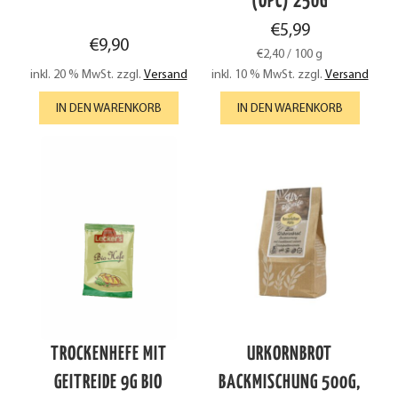
(OPC) 250G
€
5,99
€
9,90
€
2,40
/
100
g
inkl. 20 % MwSt.
zzgl.
Versand
inkl. 10 % MwSt.
zzgl.
Versand
IN DEN WARENKORB
IN DEN WARENKORB
TROCKENHEFE MIT
URKORNBROT
GEITREIDE 9G BIO
BACKMISCHUNG 500G,