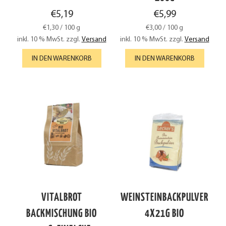
€
5,19
€
5,99
€
1,30
/
100
g
€
3,00
/
100
g
inkl. 10 % MwSt.
zzgl.
Versand
inkl. 10 % MwSt.
zzgl.
Versand
IN DEN WARENKORB
IN DEN WARENKORB
VITALBROT
WEINSTEINBACKPULVER
BACKMISCHUNG BIO
4X21G BIO