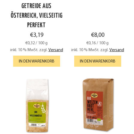
GETREIDE AUS
ÖSTERREICH, VIELSEITIG
PERFEKT
€
3,19
€
8,00
€
0,32
/
100
g
€
0,16
/
100
g
inkl. 10 % MwSt.
zzgl.
Versand
inkl. 10 % MwSt.
zzgl.
Versand
IN DEN WARENKORB
IN DEN WARENKORB