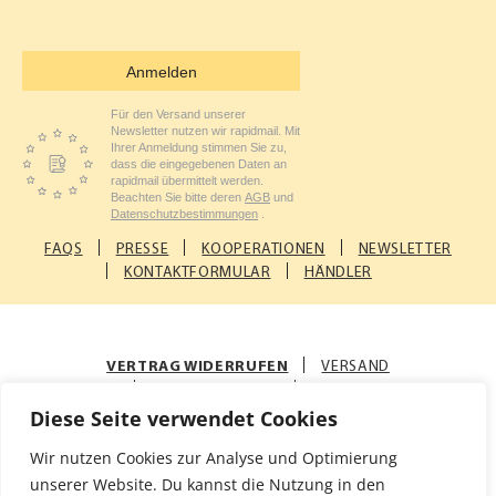
Anmelden
Für den Versand unserer
Newsletter nutzen wir rapidmail. Mit
Ihrer Anmeldung stimmen Sie zu,
dass die eingegebenen Daten an
rapidmail übermittelt werden.
Beachten Sie bitte deren
AGB
und
Datenschutzbestimmungen
.
FAQS
PRESSE
KOOPERATIONEN
NEWSLETTER
KONTAKTFORMULAR
HÄNDLER
VERTRAG WIDERRUFEN
VERSAND
ZAHLUNGSARTEN
AGB
Diese Seite verwendet Cookies
© Rosenfellner Mühle & Naturkost GmbH
Wir nutzen Cookies zur Analyse und Optimierung
Impressum
Datenschutz
unserer Website. Du kannst die Nutzung in den