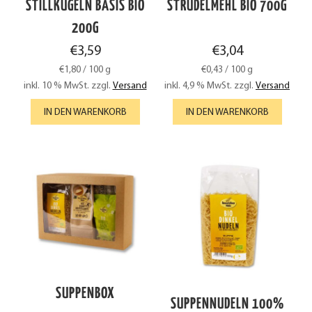
STILLKUGELN BASIS BIO
STRUDELMEHL BIO 700G
200G
€
3,59
€
3,04
€
1,80
/
100
g
€
0,43
/
100
g
inkl. 10 % MwSt.
zzgl.
Versand
inkl. 4,9 % MwSt.
zzgl.
Versand
IN DEN WARENKORB
IN DEN WARENKORB
SUPPENBOX
SUPPENNUDELN 100%