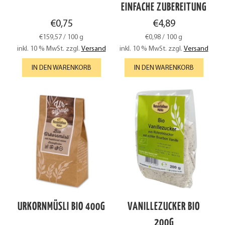
EINFACHE ZUBEREITUNG
€
0,75
€
4,89
€
159,57
/
100
g
€
0,98
/
100
g
inkl. 10 % MwSt.
zzgl.
Versand
inkl. 10 % MwSt.
zzgl.
Versand
IN DEN WARENKORB
IN DEN WARENKORB
URKORNMÜSLI BIO 400G
VANILLEZUCKER BIO
200G