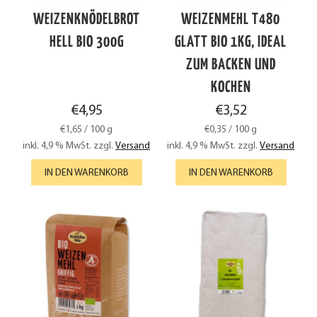
WEIZENKNÖDELBROT
WEIZENMEHL T480
HELL BIO 300G
GLATT BIO 1KG, IDEAL
ZUM BACKEN UND
KOCHEN
€
4,95
€
3,52
€
1,65
/
100
g
€
0,35
/
100
g
inkl. 4,9 % MwSt.
zzgl.
Versand
inkl. 4,9 % MwSt.
zzgl.
Versand
IN DEN WARENKORB
IN DEN WARENKORB