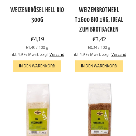
WEIZENBRÖSEL HELL BIO
WEIZENBROTMEHL
300G
T1600 BIO 1KG, IDEAL
ZUM BROTBACKEN
€
4,19
€
3,42
€
1,40
/
100
g
€
0,34
/
100
g
inkl. 4,9 % MwSt.
zzgl.
Versand
inkl. 4,9 % MwSt.
zzgl.
Versand
IN DEN WARENKORB
IN DEN WARENKORB