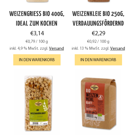
WEIZENGRIESS BIO 400G, I
WEIZENKLEIE BIO 250G,
DEAL ZUM KOCHEN
VERDAUUNGSFÖRDERND
€
3,14
€
2,29
€
0,79
/
100
g
€
0,92
/
100
g
inkl. 4,9 % MwSt.
zzgl.
Versand
inkl. 13 % MwSt.
zzgl.
Versand
IN DEN WARENKORB
IN DEN WARENKORB